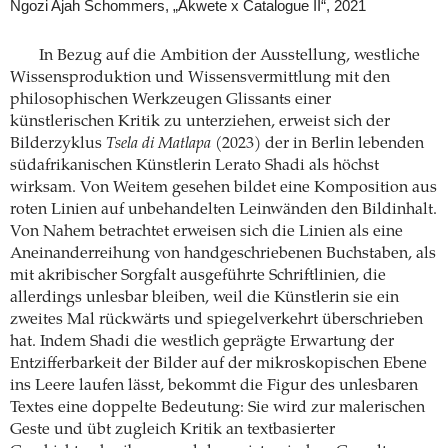
Ngozi Ajah Schommers, „Akwete x Catalogue II“, 2021
In Bezug auf die Ambition der Ausstellung, westliche
Wissensproduktion und Wissensvermittlung mit den
philosophischen Werkzeugen Glissants einer
künstlerischen Kritik zu unterziehen, erweist sich der
Bilderzyklus
Tsela di Matlapa
(2023) der in Berlin lebenden
südafrikanischen Künstlerin Lerato Shadi als höchst
wirksam. Von Weitem gesehen bildet eine Komposition aus
roten Linien auf unbehandelten Leinwänden den Bildinhalt.
Von Nahem betrachtet erweisen sich die Linien als eine
Aneinanderreihung von handgeschriebenen Buchstaben, als
mit akribischer Sorgfalt ausgeführte Schriftlinien, die
allerdings unlesbar bleiben, weil die Künstlerin sie ein
zweites Mal rückwärts und spiegelverkehrt überschrieben
hat. Indem Shadi die westlich geprägte Erwartung der
Entzifferbarkeit der Bilder auf der mikroskopischen Ebene
ins Leere laufen lässt, bekommt die Figur des unlesbaren
Textes eine doppelte Bedeutung: Sie wird zur malerischen
Geste und übt zugleich Kritik an textbasierter