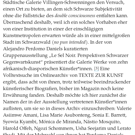
Städtische Galerie Villingen-Schwenningen den Versuch,
einen Ort zu bieten, an dem sich Schwarze Subjektivität
ohne die Fallstricke des
double consciousness
entfalten kann.
Überraschend deshalb, weil ich ein solches Vorhaben eher
von einer Institution in einer der einschlägigen
Kunstmetropolen erwarten würde als in einer mittelgroßen
Stadt im Schwarzwald (
no pun intended
). In der von
Alejandro Perdomo Daniels kuratierten
Gruppenausstellung „Le Sel Noir. Perspektiven Schwarzer
Gegenwartskunst“ präsentiert die Galerie Werke von zehn
afrikanisch-diasporischen Künstler*innen.
Eine
[3]
Volltextsuche im Onlinearchiv von TEXTE ZUR KUNST
ergibt, dass acht von ihnen, trotz teilweise beeindruckender
künstlerischer Biografien, bisher im Magazin noch keine
Erwähnung fanden. Deshalb möchte ich hier zunächst die
Namen der in der Ausstellung vertretenen Künstler*innen
auflisten, um sie so in dieses Archiv einzuschreiben: Valerie
Asiimwe Amani, Lisa Marie Asubonteng, Sonia E. Barrett,
Syowia Kyambi, Mónica de Miranda, Nástio Mosquito,
Harold Offeh, Ngozi Schommers, Usha Seejarim und Lerato