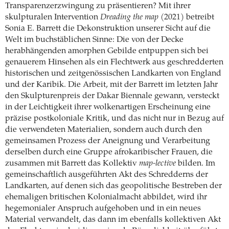
Transparenzerzwingung zu präsentieren? Mit ihrer
skulpturalen Intervention
Dreading the map
(2021) betreibt
Sonia E. Barrett die Dekonstruktion unserer Sicht auf die
Welt im buchstäblichen Sinne: Die von der Decke
herabhängenden amorphen Gebilde entpuppen sich bei
genauerem Hinsehen als ein Flechtwerk aus geschredderten
historischen und zeitgenössischen Landkarten von England
und der Karibik. Die Arbeit, mit der Barrett im letzten Jahr
den Skulpturenpreis der Dakar Biennale gewann, versteckt
in der Leichtigkeit ihrer wolkenartigen Erscheinung eine
präzise postkoloniale Kritik, und das nicht nur in Bezug auf
die verwendeten Materialien, sondern auch durch den
gemeinsamen Prozess der Aneignung und Verarbeitung
derselben durch eine Gruppe afrokaribischer Frauen, die
zusammen mit Barrett das Kollektiv
map-lective
bilden. Im
gemeinschaftlich ausgeführten Akt des Schredderns der
Landkarten, auf denen sich das geopolitische Bestreben der
ehemaligen britischen Kolonialmacht abbildet, wird ihr
hegemonialer Anspruch aufgehoben und in ein neues
Material verwandelt, das dann im ebenfalls kollektiven Akt