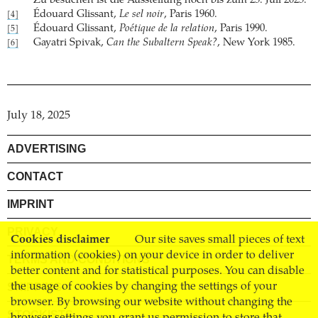
Zu besuchen ist die Ausstellung noch bis zum 25. Juli 2025.
Édouard Glissant,
Le sel noir
, Paris 1960.
[4]
Édouard Glissant,
Poétique de la relation
, Paris 1990.
[5]
Gayatri Spivak,
Can the Subaltern Speak?
, New York 1985.
[6]
July 18, 2025
ADVERTISING
CONTACT
IMPRINT
PRIVACY
Cookies disclaimer
Our site saves small pieces of text
information (cookies) on your device in order to deliver
TERMS AND CONDITIONS
better content and for statistical purposes. You can disable
SHIPPING
the usage of cookies by changing the settings of your
browser. By browsing our website without changing the
STOCKISTS