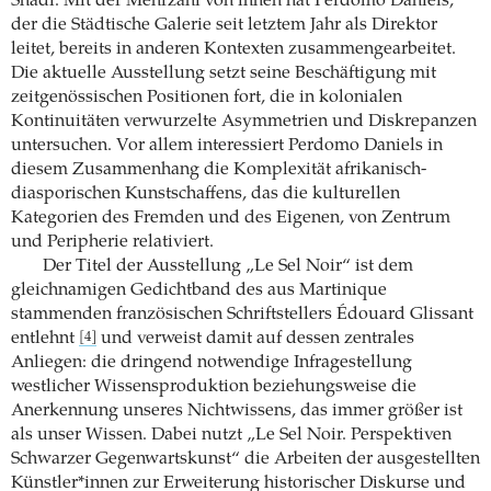
Shadi. Mit der Mehrzahl von ihnen hat Perdomo Daniels,
der die Städtische Galerie seit letztem Jahr als Direktor
leitet, bereits in anderen Kontexten zusammengearbeitet.
Die aktuelle Ausstellung setzt seine Beschäftigung mit
zeitgenössischen Positionen fort, die in kolonialen
Kontinuitäten verwurzelte Asymmetrien und Diskrepanzen
untersuchen. Vor allem interessiert Perdomo Daniels in
diesem Zusammenhang die Komplexität afrikanisch-
diasporischen Kunstschaffens, das die kulturellen
Kategorien des Fremden und des Eigenen, von Zentrum
und Peripherie relativiert.
Der Titel der Ausstellung „Le Sel Noir“ ist dem
gleichnamigen Gedichtband des aus Martinique
stammenden französischen Schriftstellers Édouard Glissant
entlehnt
und verweist damit auf dessen zentrales
[4]
Anliegen: die dringend notwendige Infragestellung
westlicher Wissensproduktion beziehungsweise die
Anerkennung unseres Nichtwissens, das immer größer ist
als unser Wissen. Dabei nutzt „Le Sel Noir. Perspektiven
Schwarzer Gegenwartskunst“ die Arbeiten der ausgestellten
Künstler*innen zur Erweiterung historischer Diskurse und