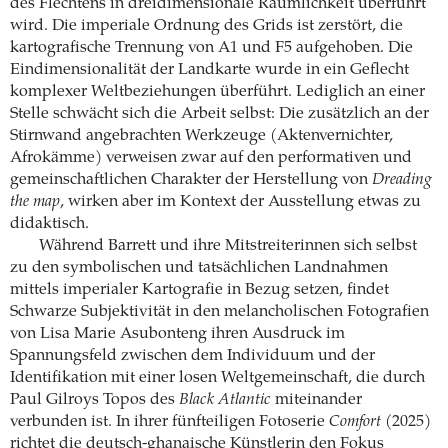
des Flechtens in dreidimensionale Räumlichkeit überführt
wird. Die imperiale Ordnung des Grids ist zerstört, die
kartografische Trennung von A1 und F5 aufgehoben. Die
Eindimensionalität der Landkarte wurde in ein Geflecht
komplexer Weltbeziehungen überführt. Lediglich an einer
Stelle schwächt sich die Arbeit selbst: Die zusätzlich an der
Stirnwand angebrachten Werkzeuge (Aktenvernichter,
Afrokämme) verweisen zwar auf den performativen und
gemeinschaftlichen Charakter der Herstellung von
Dreading
the map
, wirken aber im Kontext der Ausstellung etwas zu
didaktisch.
Während Barrett und ihre Mitstreiterinnen sich selbst
zu den symbolischen und tatsächlichen Landnahmen
mittels imperialer Kartografie in Bezug setzen, findet
Schwarze Subjektivität in den melancholischen Fotografien
von Lisa Marie Asubonteng ihren Ausdruck im
Spannungsfeld zwischen dem Individuum und der
Identifikation mit einer losen Weltgemeinschaft, die durch
Paul Gilroys Topos des
Black Atlantic
miteinander
verbunden ist. In ihrer fünfteiligen Fotoserie
Comfort
(2025)
richtet die deutsch-ghanaische Künstlerin den Fokus