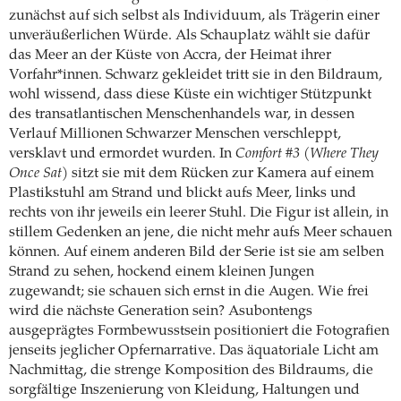
zunächst auf sich selbst als Individuum, als Trägerin einer
unveräußerlichen Würde. Als Schauplatz wählt sie dafür
das Meer an der Küste von Accra, der Heimat ihrer
Vorfahr*innen. Schwarz gekleidet tritt sie in den Bildraum,
wohl wissend, dass diese Küste ein wichtiger Stützpunkt
des transatlantischen Menschenhandels war, in dessen
Verlauf Millionen Schwarzer Menschen verschleppt,
versklavt und ermordet wurden. In
Comfort #3 (Where They
Once Sat)
sitzt sie mit dem Rücken zur Kamera auf einem
Plastikstuhl am Strand und blickt aufs Meer, links und
rechts von ihr jeweils ein leerer Stuhl. Die Figur ist allein, in
stillem Gedenken an jene, die nicht mehr aufs Meer schauen
können. Auf einem anderen Bild der Serie ist sie am selben
Strand zu sehen, hockend einem kleinen Jungen
zugewandt; sie schauen sich ernst in die Augen. Wie frei
wird die nächste Generation sein? Asubontengs
ausgeprägtes Formbewusstsein positioniert die Fotografien
jenseits jeglicher Opfernarrative. Das äquatoriale Licht am
Nachmittag, die strenge Komposition des Bildraums, die
sorgfältige Inszenierung von Kleidung, Haltungen und