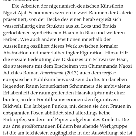
Die Arbeiten der nigerianisch-deutschen Künstlerin
Ngozi Ajah Schommers werden in zwei Räumen der Galerie
präsentiert; von der Decke des einen herab ergießt sich
wasserfallartig eine Struktur aus zu Locs und Braids
geflochtenen synthetischen Haaren in Blau und weiteren
Farben. Wie auch andere Positionen innerhalb der
Ausstellung oszilliert dieses Werk zwischen formaler
Abstraktion und materialbedingter Figuration. Hinzu tritt
die soziale Bedeutung des Diskurses um Schwarzes Haar,
die spätestens mit dem Erscheinen von Chimamanda Ngozi
Adichies Roman
Americanah
(2013) auch dem
weißen
europäischen Publikum bewusst sein dürfte. Im daneben
liegenden Raum konterkariert Schommers die ambivalente
Erhabenheit der raumgreifenden Haarskulptur mit einer
bunten, an den Pointillismus erinnernden figurativen
Bildwelt. Die farbigen Punkte, mit denen sie dort Frauen in
entspannten Posen abbildet, sind allerdings keine
Farbtupfer, sondern auf Papier aufgebrachtes Konfetti. Die
aus drei großformatigen Bildern bestehende Werkgruppe
ist die am leichtesten zugängliche in der Ausstellung, sie ist