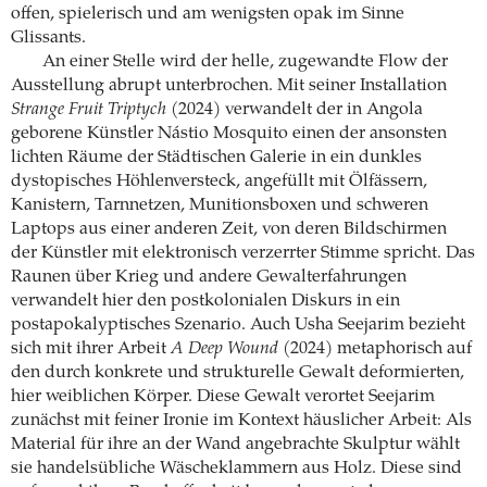
offen, spielerisch und am wenigsten opak im Sinne
Glissants.
An einer Stelle wird der helle, zugewandte Flow der
Ausstellung abrupt unterbrochen. Mit seiner Installation
Strange Fruit Triptych
(2024) verwandelt der in Angola
geborene Künstler Nástio Mosquito einen der ansonsten
lichten Räume der Städtischen Galerie in ein dunkles
dystopisches Höhlenversteck, angefüllt mit Ölfässern,
Kanistern, Tarnnetzen, Munitionsboxen und schweren
Laptops aus einer anderen Zeit, von deren Bildschirmen
der Künstler mit elektronisch verzerrter Stimme spricht. Das
Raunen über Krieg und andere Gewalterfahrungen
verwandelt hier den postkolonialen Diskurs in ein
postapokalyptisches Szenario. Auch Usha Seejarim bezieht
sich mit ihrer Arbeit
A Deep Wound
(2024) metaphorisch auf
den durch konkrete und strukturelle Gewalt deformierten,
hier weiblichen Körper. Diese Gewalt verortet Seejarim
zunächst mit feiner Ironie im Kontext häuslicher Arbeit: Als
Material für ihre an der Wand angebrachte Skulptur wählt
sie handelsübliche Wäscheklammern aus Holz. Diese sind