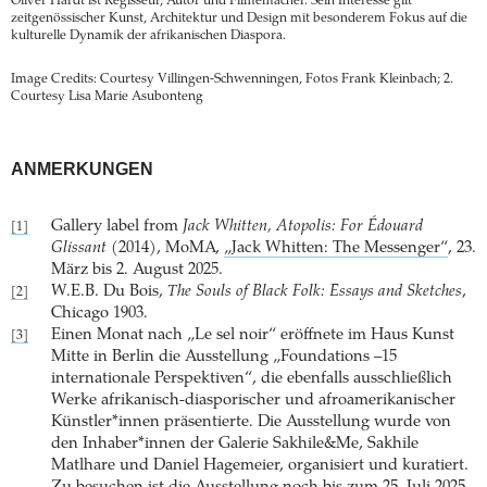
Oliver Hardt ist Regisseur, Autor und Filmemacher. Sein Interesse gilt
zeitgenössischer Kunst, Architektur und Design mit besonderem Fokus auf die
kulturelle Dynamik der afrikanischen Diaspora.
Image Credits: Courtesy Villingen-Schwenningen, Fotos Frank Kleinbach; 2.
Courtesy Lisa Marie Asubonteng
ANMERKUNGEN
Gallery label from
Jack Whitten, Atopolis: For Édouard
[1]
Glissant
(2014), MoMA,
„Jack Whitten: The Messenger“
, 23.
März bis 2. August 2025.
W.E.B. Du Bois,
The Souls of Black Folk: Essays and Sketches
,
[2]
Chicago 1903.
Einen Monat nach „Le sel noir“ eröffnete im Haus Kunst
[3]
Mitte in Berlin die Ausstellung „Foundations –15
internationale Perspektiven“, die ebenfalls ausschließlich
Werke afrikanisch-diasporischer und afroamerikanischer
Künstler*innen präsentierte. Die Ausstellung wurde von
den Inhaber*innen der Galerie Sakhile&Me, Sakhile
Matlhare und Daniel Hagemeier, organisiert und kuratiert.