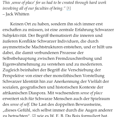
This ,sense of place‘ for us had to be created through hard work
involving all of our faculties of being.“
[1]
– Jack Whitten
Keinen Ort zu haben, sondern ihn sich immer erst
erschaffen zu müssen, ist eine zentrale Erfahrung Schwarzer
Subjektivität. Der Begriff thematisiert die inneren und
äußeren Konflikte Schwarzer Individuen, die durch
asymmetrische Machtstrukturen entstehen, und er hilft uns
dabei, die damit verbundenen Prozesse der
Selbstbehauptung zwischen Fremdzuschreibung und
Eigenwahrnehmung zu verstehen und zu moderieren.
Zugleich beinhaltet der Begriff die Verschiebung der
Perspektive von einer eher monolithischen Vorstellung
Schwarzer Identität hin zur Anerkennung der Vielfalt der
sozialen, geografischen und historischen Kontexte der
afrikanischen Diaspora. Mit wachsendem
sense of place
erweitert sich für Schwarze Menschen auch der Spielraum
des
sense of self
. Die Last des doppelten Bewusstseins,
„dieses Gefühl, sich selbst immer durch die Augen anderer
zu betrachten“,
wie es W. E. B. Du Bois formuliert hat,
[2]