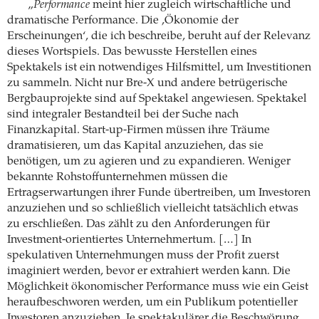
„
Performance
meint hier zugleich wirtschaftliche und
dramatische Performance. Die ,Ökonomie der
Erscheinungen‘, die ich beschreibe, beruht auf der Relevanz
dieses Wortspiels. Das bewusste Herstellen eines
Spektakels ist ein notwendiges Hilfsmittel, um Investitionen
zu sammeln. Nicht nur Bre-X und andere betrügerische
Bergbauprojekte sind auf Spektakel angewiesen. Spektakel
sind integraler Bestandteil bei der Suche nach
Finanzkapital. Start-up-Firmen müssen ihre Träume
dramatisieren, um das Kapital anzuziehen, das sie
benötigen, um zu agieren und zu expandieren. Weniger
bekannte Rohstoffunternehmen müssen die
Ertragserwartungen ihrer Funde übertreiben, um Investoren
anzuziehen und so schließlich vielleicht tatsächlich etwas
zu erschließen. Das zählt zu den Anforderungen für
Investment-orientiertes Unternehmertum. […] In
spekulativen Unternehmungen muss der Profit zuerst
imaginiert werden, bevor er extrahiert werden kann. Die
Möglichkeit ökonomischer Performance muss wie ein Geist
heraufbeschworen werden, um ein Publikum potentieller
Investoren anzuziehen. Je spektakulärer die Beschwörung,