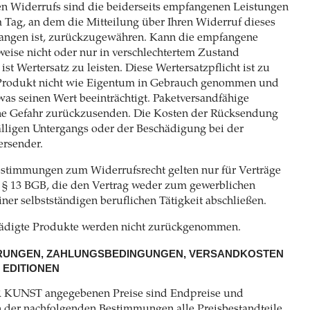
en Widerrufs sind die beiderseits empfangenen Leistungen
 Tag, an dem die Mitteilung über Ihren Widerruf dieses
gangen ist, zurückzugewähren. Kann die empfangene
weise nicht oder nur in verschlechtertem Zustand
st Wertersatz zu leisten. Diese Wertersatzpflicht ist zu
Produkt nicht wie Eigentum in Gebrauch genommen und
 was seinen Wert beeinträchtigt. Paketversandfähige
ene Gefahr zurückzusenden. Die Kosten der Rücksendung
älligen Untergangs oder der Beschädigung bei der
ersender.
estimmungen zum Widerrufsrecht gelten nur für Verträge
v. § 13 BGB, die den Vertrag weder zum gewerblichen
er selbstständigen beruflichen Tätigkeit abschließen.
chädigte Produkte werden nicht zurückgenommen.
DERUNGEN, ZAHLUNGSBEDINGUNGEN, VERSANDKOSTEN
 EDITIONEN
 KUNST angegebenen Preise sind Endpreise und
ch der nachfolgenden Bestimmungen alle Preisbestandteile