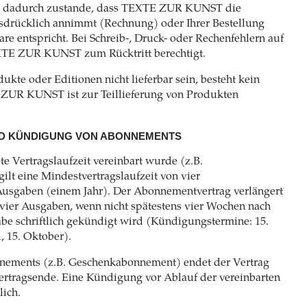
t dadurch zustande, dass TEXTE ZUR KUNST die
sdrücklich annimmt (Rechnung) oder Ihrer Bestellung
e entspricht. Bei Schreib-, Druck- oder Rechenfehlern auf
TEXTE ZUR KUNST zum Rücktritt berechtigt.
dukte oder Editionen nicht lieferbar sein, besteht kein
 ZUR KUNST ist zur Teillieferung von Produkten
D KÜNDIGUNG VON ABONNEMENTS
ete Vertragslaufzeit vereinbart wurde (z.B.
lt eine Mindestvertragslaufzeit von vier
usgaben (einem Jahr). Der Abonnementvertrag verlängert
 vier Ausgaben, wenn nicht spätestens vier Wochen nach
abe schriftlich gekündigt wird (Kündigungstermine: 15.
i, 15. Oktober).
onnements (z.B. Geschenkabonnement) endet der Vertrag
ertragsende. Eine Kündigung vor Ablauf der vereinbarten
lich.