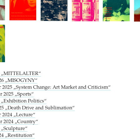
026 „MITTELALTER“
2026 „MISOGYNY“
r 2025 „System Change: Art Market and Criticism“
r 2025 „Sports“
 „Exhibition Politics“
025 „Death Drive and Sublimation“
r 2024 „Lecture“
er 2024 „Country“
4 „Sculpture“
24 „Restitution“