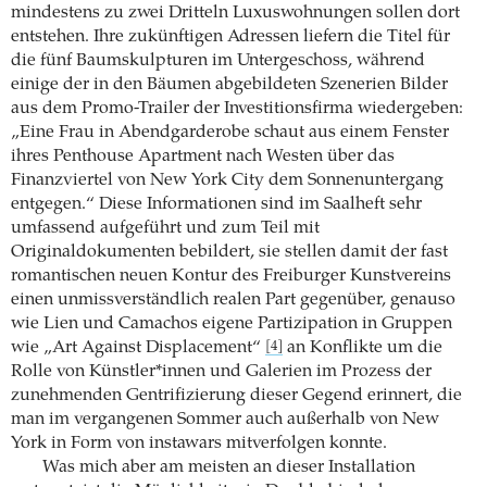
mindestens zu zwei Dritteln Luxuswohnungen sollen dort
entstehen. Ihre zukünftigen Adressen liefern die Titel für
die fünf Baumskulpturen im Untergeschoss, während
einige der in den Bäumen abgebildeten Szenerien Bilder
aus dem Promo-Trailer der Investitionsfirma wiedergeben:
„Eine Frau in Abendgarderobe schaut aus einem Fenster
ihres Penthouse Apartment nach Westen über das
Finanzviertel von New York City dem Sonnenuntergang
entgegen.“ Diese Informationen sind im Saalheft sehr
umfassend aufgeführt und zum Teil mit
Originaldokumenten bebildert, sie stellen damit der fast
romantischen neuen Kontur des Freiburger Kunstvereins
einen unmissverständlich realen Part gegenüber, genauso
wie Lien und Camachos eigene Partizipation in Gruppen
wie „Art Against Displacement“
an Konflikte um die
[4]
Rolle von Künstler*innen und Galerien im Prozess der
zunehmenden Gentrifizierung dieser Gegend erinnert, die
man im vergangenen Sommer auch außerhalb von New
York in Form von instawars mitverfolgen konnte.
Was mich aber am meisten an dieser Installation