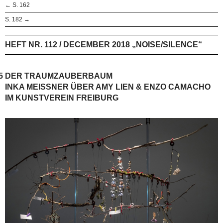
← S. 162
S. 182 →
HEFT NR. 112 / DECEMBER 2018 „NOISE/SILENCE“
5
DER TRAUMZAUBERBAUM
INKA MEISSNER ÜBER AMY LIEN & ENZO CAMACHO I
M KUNSTVEREIN FREIBURG