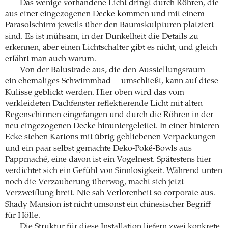
Das wenige vorhandene Licht dringt durch Röhren, die
aus einer eingezogenen Decke kommen und mit einem
Parasolschirm jeweils über den Baumskulpturen platziert
sind. Es ist mühsam, in der Dunkelheit die Details zu
erkennen, aber einen Lichtschalter gibt es nicht, und gleich
erfährt man auch warum.
Von der Balustrade aus, die den Ausstellungsraum −
ein ehemaliges Schwimmbad − umschließt, kann auf diese
Kulisse geblickt werden. Hier oben wird das vom
verkleideten Dachfenster reflektierende Licht mit alten
Regenschirmen eingefangen und durch die Röhren in der
neu eingezogenen Decke hinuntergeleitet. In einer hinteren
Ecke stehen Kartons mit übrig gebliebenen Verpackungen
und ein paar selbst gemachte Deko-Poké-Bowls aus
Pappmaché, eine davon ist ein Vogelnest. Spätestens hier
verdichtet sich ein Gefühl von Sinnlosigkeit. Während unten
noch die Verzauberung überwog, macht sich jetzt
Verzweiflung breit. Nie sah Verlorenheit so corporate aus.
Shady Mansion ist nicht umsonst ein chinesischer Begriff
für Hölle.
Die Struktur für diese Installation liefern zwei konkrete