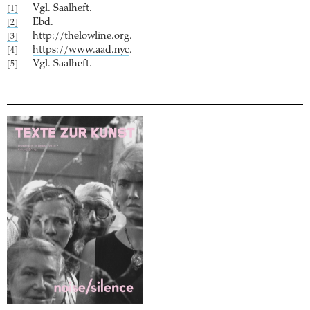
Vgl. Saalheft.
[1]
Ebd.
[2]
http://thelowline.org
.
[3]
https://www.aad.nyc
.
[4]
Vgl. Saalheft.
[5]