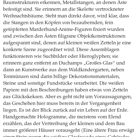
Baumstrukturen erkennen, Metallstangen, an denen Äste
befestigt sind. Sie erinnern an die Skelette vertrockneter
Weihnachtsbäume. Steht man direkt davor, wird klar, dass
die Stangen in den Köpfen von bezaubernden, fein
getöpferten Marderhund-Anime-Figuren fixiert wurden
und zwischen den Ästen filigrane Objektkonstruktionen
aufgespannt sind, denen auf kleinen weißen Zetteln je eine
konkrete Szene zugeordnet wird. Diese Assemblagen
funktionieren wie Suchbilder oder Hieroglyphen; sie
erinnern ganz entfernt an Duchamps „Großes Glas“ und
dann an Kunstwerke aus dem Waldkindergarten, neben
Tonmünzen sind darin billige Dekorationsmaterialen,
Steine und sonstige Fundstücke verarbeitet. Die weißen
Papiere mit den Beschreibungen haben etwas von Zetteln
aus Glückskeksen. Aber es geht nicht um Voraussagungen,
das Geschehen hier muss bereits in der Vergangenheit
liegen. Es ist der Blick zurück auf ein Leben auf der Erde.
Handgemachte Hologramme, die meistens vom Elend
erzählen, das der Vertreibung der kleinen und dem Bau
immer größerer Häuser vorausgeht (Eine ältere Frau erwägt