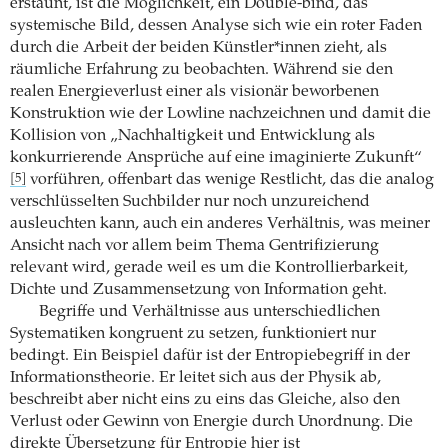
erstaunt, ist die Möglichkeit, ein Double-­bind, das
systemische Bild, dessen Analyse sich wie ein roter Faden
durch die Arbeit der beiden Künstler*innen zieht, als
räumliche Erfahrung zu beobachten. Während sie den
realen Energieverlust einer als visionär beworbenen
Konstruktion wie der Lowline nachzeichnen und damit die
Kollision von „Nachhaltigkeit und Entwicklung als
konkurrierende Ansprüche auf eine imaginierte Zukunft“
vorführen, offenbart das wenige Restlicht, das die analog
[5]
verschlüsselten Suchbilder nur noch unzureichend
ausleuchten kann, auch ein anderes Verhältnis, was meiner
Ansicht nach vor allem beim Thema Gentrifizierung
relevant wird, gerade weil es um die Kontrollierbarkeit,
Dichte und Zusammensetzung von Information geht.
Begriffe und Verhältnisse aus unterschiedlichen
Systematiken kongruent zu setzen, funktioniert nur
bedingt. Ein Beispiel dafür ist der Entropiebegriff in der
Informationstheorie. Er leitet sich aus der Physik ab,
beschreibt aber nicht eins zu eins das Gleiche, also den
Verlust oder Gewinn von Energie durch Unordnung. Die
direkte Übersetzung für Entropie hier ist