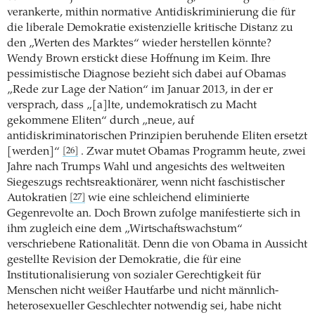
verankerte, mithin normative Antidiskriminierung die für
die liberale Demokratie existenzielle kritische Distanz zu
den „Werten des Marktes“ wieder herstellen könnte?
Wendy Brown erstickt diese Hoffnung im Keim. Ihre
pessimistische Diagnose bezieht sich dabei auf Obamas
„Rede zur Lage der Nation“ im Januar 2013, in der er
versprach, dass „[a]lte, undemokratisch zu Macht
gekommene Eliten“ durch „neue, auf
antidiskriminatorischen Prinzipien beruhende Eliten ersetzt
[werden]“
. Zwar mutet Obamas Programm heute, zwei
[26]
Jahre nach Trumps Wahl und angesichts des weltweiten
Siegeszugs rechtsreaktionärer, wenn nicht faschistischer
Autokratien
wie eine schleichend eliminierte
[27]
Gegenrevolte an. Doch Brown zufolge manifestierte sich in
ihm zugleich eine dem „Wirtschaftswachstum“
verschriebene Rationalität. Denn die von Obama in Aussicht
gestellte Revision der Demokratie, die für eine
Institutionalisierung von sozialer Gerechtigkeit für
Menschen nicht weißer Hautfarbe und nicht männlich-
heterosexueller Geschlechter notwendig sei, habe nicht