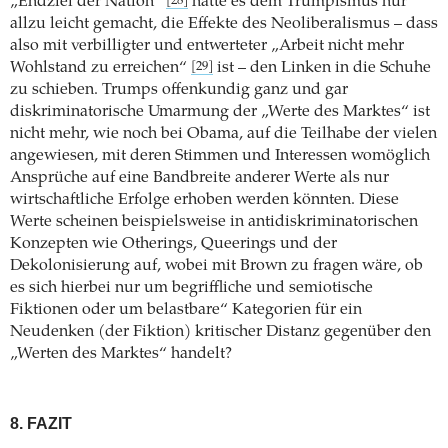
„Endziel der Nation“
hatte es dem Trumpismus nur
[28]
allzu leicht gemacht, die Effekte des Neoliberalismus – dass
also mit verbilligter und entwerteter „Arbeit nicht mehr
Wohlstand zu erreichen“
ist – den Linken in die Schuhe
[29]
zu schieben. Trumps offenkundig ganz und gar
diskriminatorische Umarmung der „Werte des Marktes“ ist
nicht mehr, wie noch bei Obama, auf die Teilhabe der vielen
angewiesen, mit deren Stimmen und Interessen womöglich
Ansprüche auf eine Bandbreite anderer Werte als nur
wirtschaftliche Erfolge erhoben werden könnten. Diese
Werte scheinen beispielsweise in antidiskriminatorischen
Konzepten wie Otherings, Queerings und der
Dekolonisierung auf, wobei mit Brown zu fragen wäre, ob
es sich hierbei nur um begriffliche und semiotische
Fiktionen oder um belastbare“ Kategorien für ein
Neudenken (der Fiktion) kritischer Distanz gegenüber den
„Werten des Marktes“ handelt?
8. FAZIT