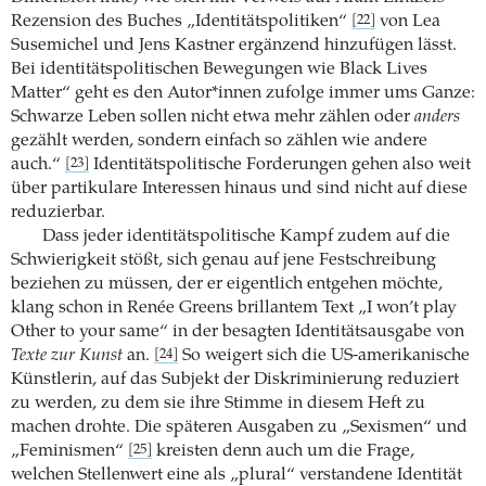
Rezension des Buches „Identitätspolitiken“
von Lea
[22]
Susemichel und Jens Kastner ergänzend hinzufügen lässt.
Bei identitätspolitischen Bewegungen wie Black Lives
Matter“ geht es den Autor*innen zufolge immer ums Ganze:
Schwarze Leben sollen nicht etwa mehr zählen oder
anders
gezählt werden, sondern einfach so zählen wie andere
auch.“
Identitätspolitische Forderungen gehen also weit
[23]
über partikulare Interessen hinaus und sind nicht auf diese
reduzierbar.
Dass jeder identitätspolitische Kampf zudem auf die
Schwierigkeit stößt, sich genau auf jene Festschreibung
beziehen zu müssen, der er eigentlich entgehen möchte,
klang schon in Renée Greens brillantem Text „I won’t play
Other to your same“ in der besagten Identitätsaus­gabe von
Texte zur Kunst
an.
So weigert sich die US-amerikanische
[24]
Künstlerin, auf das Subjekt der Diskriminierung reduziert
zu werden, zu dem sie ihre Stimme in diesem Heft zu
machen drohte. Die späteren Ausgaben zu „Sexismen“ und
„Feminismen“
kreisten denn auch um die Frage,
[25]
welchen Stellenwert eine als „plural“ verstandene Identität