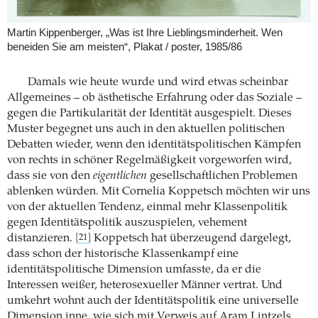
Martin Kippenberger, „Was ist Ihre Lieblingsminderheit. Wen
beneiden Sie am meisten“, Plakat / poster, 1985/86
Damals wie heute wurde und wird etwas scheinbar
Allgemeines – ob ästhetische Erfahrung oder das Soziale –
gegen die Partikularität der Identität ausgespielt. Dieses
Muster begegnet uns auch in den aktuellen politischen
Debatten wieder, wenn den identitätspolitischen Kämpfen
von rechts in schöner Regelmäßigkeit vorgeworfen wird,
dass sie von den
eigentlichen
gesellschaftlichen Problemen
ablenken würden. Mit Cornelia Koppetsch möchten wir uns
von der aktuellen Tendenz, einmal mehr Klassenpolitik
gegen Identitätspolitik auszuspielen, vehement
distanzieren.
Koppetsch hat überzeugend dargelegt,
[21]
dass schon der historische Klassenkampf eine
identitätspolitische Dimension umfasste, da er die
Interessen weißer, heterosexueller Männer vertrat. Und
umkehrt wohnt auch der Identitätspolitik eine universelle
Dimension inne, wie sich mit Verweis auf Aram Lintzels