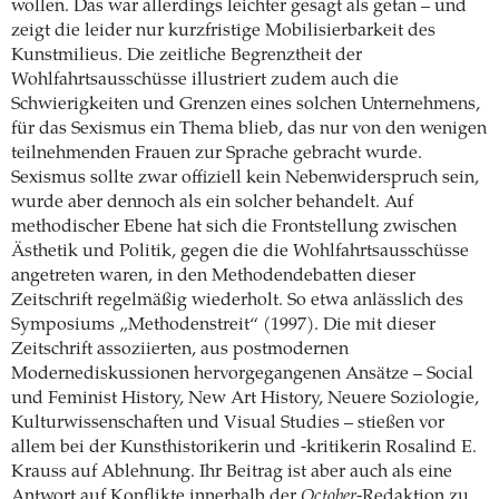
wollen. Das war allerdings leichter gesagt als getan – und
zeigt die leider nur kurzfristige Mobilisierbarkeit des
Kunstmilieus. Die zeitliche Begrenztheit der
Wohlfahrtsausschüsse illustriert zudem auch die
Schwierigkeiten und Grenzen eines solchen Unternehmens,
für das Sexismus ein Thema blieb, das nur von den wenigen
teilnehmenden Frauen zur Sprache gebracht wurde.
Sexismus sollte zwar offiziell kein Nebenwiderspruch sein,
wurde aber dennoch als ein solcher behandelt. Auf
methodischer Ebene hat sich die Frontstellung zwischen
Ästhetik und Politik, gegen die die Wohlfahrtsausschüsse
angetreten waren, in den Methodendebatten dieser
Zeitschrift regelmäßig wiederholt. So etwa anlässlich des
Symposiums „Methodenstreit“ (1997). Die mit dieser
Zeitschrift assoziierten, aus postmodernen
Modernediskussionen hervorgegangenen Ansätze – Social
und Feminist History, New Art History, Neuere Soziologie,
Kulturwissenschaften und Visual Studies – stießen vor
allem bei der Kunsthistorikerin und -kritikerin Rosalind E.
Krauss auf Ablehnung. Ihr Beitrag ist aber auch als eine
Antwort auf Konflikte innerhalb der
October
-Redaktion zu