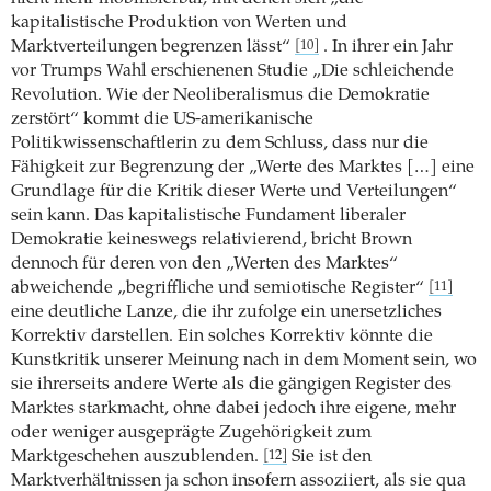
kapitalistische Produktion von Werten und
Marktverteilungen begrenzen lässt“
. In ihrer ein Jahr
[10]
vor Trumps Wahl erschienenen Studie „Die schleichende
Revolution. Wie der Neoliberalismus die Demokratie
zerstört“ kommt die US-amerikanische
Politikwissenschaftlerin zu dem Schluss, dass nur die
Fähigkeit zur Begrenzung der „Werte des Marktes […] eine
Grundlage für die Kritik dieser Werte und Verteilungen“
sein kann. Das kapitalistische Fundament liberaler
Demokratie keineswegs relativierend, bricht Brown
dennoch für deren von den „Werten des Marktes“
abweichende „begriffliche und semiotische Register“
[11]
eine deutliche Lanze, die ihr zufolge ein unersetzliches
Korrektiv darstellen. Ein solches Korrektiv könnte die
Kunstkritik unserer Meinung nach in dem Moment sein, wo
sie ihrerseits andere Werte als die gängigen Register des
Marktes starkmacht, ohne dabei jedoch ihre eigene, mehr
oder weniger ausgeprägte Zugehörigkeit zum
Marktgeschehen auszublenden.
Sie ist den
[12]
Marktverhältnissen ja schon insofern assoziiert, als sie qua