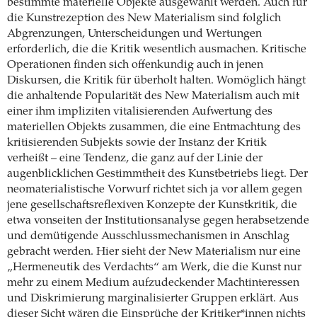
bestimmte materielle Objekte ausgewählt werden. Auch für
die Kunstrezeption des New Materialism sind folglich
Abgrenzungen, Unterscheidungen und Wertungen
erforderlich, die die Kritik wesentlich ausmachen. Kritische
Operationen finden sich offenkundig auch in jenen
Diskursen, die Kritik für überholt halten. Womöglich hängt
die anhaltende Popularität des New Materialism auch mit
einer ihm impliziten vitalisierenden Aufwertung des
materiellen Objekts zusammen, die eine Entmachtung des
kritisierenden Subjekts sowie der Instanz der Kritik
verheißt – eine Tendenz, die ganz auf der Linie der
augenblicklichen Gestimmtheit des Kunstbetriebs liegt. Der
neomaterialistische Vorwurf richtet sich ja vor allem gegen
jene gesellschaftsreflexiven Konzepte der Kunstkritik, die
etwa vonseiten der Institutionsanalyse gegen herabsetzende
und demütigende Ausschlussmechanismen in Anschlag
gebracht werden. Hier sieht der New Materialism nur eine
„Hermeneutik des Verdachts“ am Werk, die die Kunst nur
mehr zu einem Medium aufzudeckender Machtinteressen
und Diskrimierung marginalisierter Gruppen erklärt. Aus
dieser Sicht wären die Einsprüche der Kritiker*innen nichts