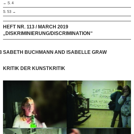
← S. 4
S. 53 →
HEFT NR. 113 / MARCH 2019
„DISKRIMINIERUNG/DISCRIMINATION“
3
SABETH BUCHMANN AND ISABELLE GRAW
KRITIK DER KUNSTKRITIK