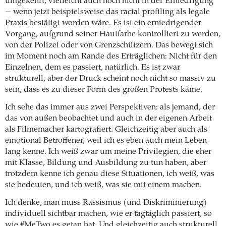
umgekehrt, vielleicht auch noch nicht in der Erniedrigung
− wenn jetzt beispielsweise das racial profiling als legale
Praxis bestätigt worden wäre. Es ist ein erniedrigender
Vorgang, aufgrund seiner Hautfarbe kontrolliert zu werden,
von der Polizei oder von Grenzschützern. Das bewegt sich
im Moment noch am Rande des Erträglichen: Nicht für den
Einzelnen, dem es passiert, natürlich. Es ist zwar
strukturell, aber der Druck scheint noch nicht so massiv zu
sein, dass es zu dieser Form des großen Protests käme.
Ich sehe das immer aus zwei Perspektiven: als jemand, der
das von außen beobachtet und auch in der eigenen Arbeit
als Filmemacher kartografiert. Gleichzeitig aber auch als
emotional Betroffener, weil ich es eben auch mein Leben
lang kenne. Ich weiß zwar um meine Privilegien, die eher
mit Klasse, Bildung und Ausbildung zu tun haben, aber
trotzdem kenne ich genau diese Situationen, ich weiß, was
sie bedeuten, und ich weiß, was sie mit einem machen.
Ich denke, man muss Rassismus (und Diskriminierung)
individuell sichtbar machen, wie er tagtäglich passiert, so
wie #MeTwo es getan hat. Und gleichzeitig auch strukturell,