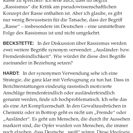
Rasse zu sprechen? Ich sehe auch, dass im Begriff
„Rassismus“ die Kritik am pseudowissenschaftlichen
Konzept der Rasse enthalten ist. Aber ich glaube, es gibt
nur wenig Bewusstsein für die Tatsache, dass der Begriff
„Rasse“ – insbesondere im Deutschen – eine unmittelbare
Folge des Rassismus ist und nicht umgekehrt.
BECKSTETTE:
In der Diskussion über Rassismus werden
zwei weitere Begriffe synonym verwendet: „Ausländer- bzw.
Fremdenfeindlichkeit“. Wie würdet ihr diese drei Begriffe
zueinander in Beziehung setzen?
HARDT:
In der synonymen Verwendung sehe ich eine
Strategie, die ganz klar mit Verleugnung zu tun hat. Dass in
Berichterstattungen eindeutig rassistisch motivierte
Anschläge fremdenfeindlich oder ausländerfeindlich
genannt werden, finde ich hochproblematisch. Ich sehe das
als eine Art Komplizenschaft. In den Gewaltausbrüchen in
Chemnitz oder in Bottrop geht es nicht um „Fremde“ oder
„Ausländer“. Es geht um Menschen, die durch ihr Aussehen
markiert sind, die Opfer wurden von Menschen, die immer
noch glauben, dass Deutsche „weiß“ wären. Diese Ideologie