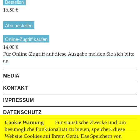
Bestellen
16,50 €
Abo bestellen
Online-Zugriff kaufen
14,00 €
Für Online-Zugriff auf diese Ausgabe melden Sie sich bitte
an.
MEDIA
KONTAKT
IMPRESSUM
DATENSCHUTZ
Cookie Warnung
Für statistische Zwecke und um
AGB
bestmögliche Funktionalität zu bieten, speichert diese
Website Cookies auf Ihrem Gerät. Das Speichern von
VERSAND