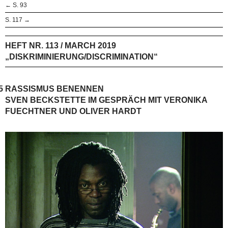
← S. 93
S. 117 →
HEFT NR. 113 / MARCH 2019
„DISKRIMINIERUNG/DISCRIMINATION“
5
RASSISMUS BENENNEN
SVEN BECKSTETTE IM GESPRÄCH MIT VERONIKA
FUECHTNER UND OLIVER HARDT