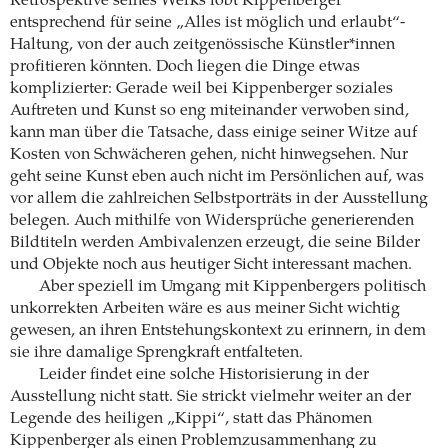
Retrospektive seines Werks lobt Kippenberger
entsprechend für seine „Alles ist möglich und erlaubt“-
Haltung, von der auch zeitgenössische Künstler*innen
profitieren könnten. Doch liegen die Dinge etwas
komplizierter: Gerade weil bei Kippenberger soziales
Auftreten und Kunst so eng miteinander verwoben sind,
kann man über die Tatsache, dass einige seiner Witze auf
Kosten von Schwächeren gehen, nicht hinwegsehen. Nur
geht seine Kunst eben auch nicht im Persönlichen auf, was
vor allem die zahlreichen Selbstporträts in der Ausstellung
belegen. Auch mithilfe von Widersprüche generierenden
Bildtiteln werden Ambivalenzen erzeugt, die seine Bilder
und Objekte noch aus heutiger Sicht interessant machen.
Aber speziell im Umgang mit Kippenbergers politisch
unkorrekten Arbeiten wäre es aus meiner Sicht wichtig
gewesen, an ihren Entstehungskontext zu erinnern, in dem
sie ihre damalige Sprengkraft entfalteten.
Leider findet eine solche Historisierung in der
Ausstellung nicht statt. Sie strickt vielmehr weiter an der
Legende des heiligen „Kippi“, statt das Phänomen
Kippenberger als einen Problemzusammenhang zu