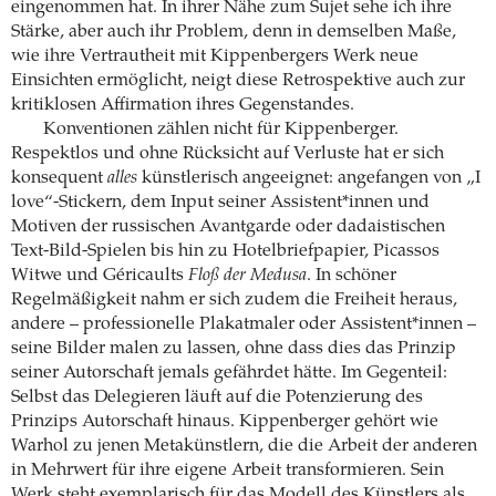
eingenommen hat. In ihrer Nähe zum Sujet sehe ich ihre
Stärke, aber auch ihr Problem, denn in demselben Maße,
wie ihre Vertrautheit mit Kippenbergers Werk neue
Einsichten ermöglicht, neigt diese Retrospektive auch zur
kritiklosen Affirmation ihres Gegenstandes.
Konventionen zählen nicht für Kippenberger.
Respektlos und ohne Rücksicht auf Verluste hat er sich
konsequent
alles
künstlerisch angeeignet: angefangen von „I
love“-Stickern, dem Input seiner Assistent*innen und
Motiven der russischen Avantgarde oder dadaistischen
Text-Bild-Spielen bis hin zu Hotelbriefpapier, Picassos
Witwe und Géricaults
Floß der Medusa
. In schöner
Regelmäßigkeit nahm er sich zudem die Freiheit heraus,
andere – professionelle Plakatmaler oder Assistent*innen –
seine Bilder malen zu lassen, ohne dass dies das Prinzip
seiner Autorschaft jemals gefährdet hätte. Im Gegenteil:
Selbst das Delegieren läuft auf die Potenzierung des
Prinzips Autorschaft hinaus. Kippenberger gehört wie
Warhol zu jenen Metakünstlern, die die Arbeit der anderen
in Mehrwert für ihre eigene Arbeit transformieren. Sein
Werk steht exemplarisch für das Modell des Künstlers als