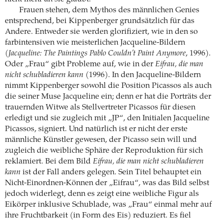
Frauen stehen, dem Mythos des männlichen Genies
entsprechend, bei Kippenberger grundsätzlich für das
Andere. Entweder sie werden glorifiziert, wie in den so
farbintensiven wie meisterlichen Jacqueline-Bildern
(
Jacqueline: The Paintings Pablo Couldn’t Paint Anymore
, 1996).
Oder „Frau“ gibt Probleme auf, wie in der
Eifrau, die man
nicht schubladieren kann
(1996). In den ­Jacqueline-Bildern
nimmt Kippenberger sowohl die Position Picassos als auch
die seiner Muse Jacqueline ein; denn er hat die Porträts der
trauernden Witwe als Stellvertreter Picassos für diesen
erledigt und sie zugleich mit „JP“, den Initialen Jacqueline
Picassos, signiert. Und natürlich ist er nicht der erste
männliche Künstler gewesen, der Picasso sein will und
zugleich die weibliche Sphäre der Reproduktion für sich
reklamiert. Bei dem Bild
Eifrau, die man nicht schubladieren
kann
ist der Fall anders gelegen. Sein Titel behauptet ein
Nicht-Einordnen-Können der „Eifrau“, was das Bild selbst
jedoch widerlegt, denn es zeigt eine weibliche Figur als
Eikörper inklusive Schublade, was „Frau“ einmal mehr auf
ihre Fruchtbarkeit (in Form des Eis) reduziert. Es fiel