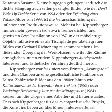
Kuratorin Susanne Kleine hingegen gelungen ist durch die
dichte Hängung auch selten gezeigter Bilder, wie der
Don’t
Wake Up Daddy
-Serie von 1994 oder der
Erfindung eines
Witzes
-Bilder von 1993, ist die Veranschaulichung der
inflationären Produktionsweise. Mehr ist bei Kippenberger
immer mehr gewesen (so etwa in seiner dichten und
gewitzten
Peter
-Installation von 1987, in der möbelartige
Objekte inklusive eines als Tischplatte genutzten grauen
Bildes von Gerhard Richter eng zusammenstehen). Im
fließenden Übergang der Werkphasen, wie ihn die Räume
ermöglichen, treten zudem Kippenbergers
durchgehende
Interessen und ästhetische Verfahren deutlich hervor.
Kippenberger war fasziniert vom Prinzip „Avantgarde“
und dem Glauben an eine gesellschaftliche Funktion der
Kunst. Zahlreiche Bilder aus den 1980er Jahren wie
Kulturbäuerin bei der Reparatur ihres Traktors
(1985) oder
Werktätige Bevölkerung kurz vor der Mittagspause
(1984)
kreisen um die Utopie eines Arbeiter- und Bauernstaates.
Dass sich Kippenberger für das avantgardistische Projekt,
die Kunst ins Leben zu überführen, interessierte, ist