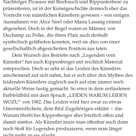
Nachfolger Picassos mit Bierbauch und Rippunterhose zu
präsentieren, ist in der Kunstgeschichte dennoch eher das
Vorrecht von männlichen Künstlern gewesen – von einigen
Ausnahmen wie Alice Neel oder Maria Lassnig einmal
abgesehen. Doch in der Regel waren es Männer, von
Duchamp zu Polke, die ihren Platz auch deshalb
symbolisch gefährden konnten, weil sie dies von einer
gesellschaftlich abgesicherten Position aus taten.
Dem Wunsch des Betriebs nach „Legenden vom
Künstler“ hat auch Kippenberger mit reichlich Material
entsprochen. Doch so sehr er das Leiden des Künstlers
anscheinend auf sich nahm, hat er sich über den Mythos des
leidenden Künstlers zugleich auch auf eine immer noch
aktuelle Weise lustig gemacht. So etwa in dem zerlaufenen
Farbfeldbild mit dem Spruch „LEIDEN WARUM LEIDEN
WOZU“ von 1982. Das Leiden wird hier zwar zu etwas
Unvermeidlichem, dem Bild Zugehörigen erklärt − das
Warum bleibt bei Kippenberger aber letztlich offen und
damit sinnlos. Als Künstler muss man offenbar auch dann
noch Stoff für Legenden produzieren, wenn man längst
nicht mehr an sie glaubt.