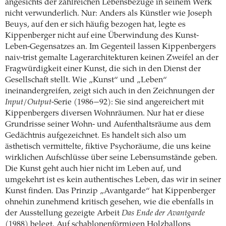
angesichts der zahlreichen Lebensbezüge in seinem Werk
nicht verwunderlich. Nur: Anders als Künstler wie Joseph
Beuys, auf den er sich häufig bezogen hat, legte es
Kippenberger nicht auf eine Überwindung des Kunst-
Leben-Gegensatzes an. Im Gegenteil lassen Kippenbergers
naiv-trist gemalte Lagerarchitekturen keinen Zweifel an der
Fragwürdigkeit einer Kunst, die sich in den Dienst der
Gesellschaft stellt. Wie „Kunst“ und „Leben“
ineinandergreifen, zeigt sich auch in den Zeichnungen der
Input/Output
-Serie (1986−92): Sie sind angereichert mit
Kippenbergers diversen Wohnräumen. Nur hat er diese
Grundrisse seiner Wohn- und Aufenthaltsräume aus dem
Gedächtnis aufgezeichnet. Es handelt sich also um
ästhetisch vermittelte, fiktive Psychoräume, die uns keine
wirklichen Aufschlüsse über seine Lebensumstände geben.
Die Kunst geht auch hier nicht im Leben auf, und
umgekehrt ist es kein authentisches Leben, das wir in seiner
Kunst finden. Das Prinzip „Avantgarde“ hat Kippenberger
ohnehin zunehmend kritisch gesehen, wie die ebenfalls in
der Ausstellung gezeigte Arbeit
Das Ende der Avantgarde
(1988) belegt. Auf schablonenförmigen Holzballons