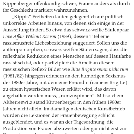
Kippenberger offenkundig schwer, Frauen anders als durch
ihr Geschlecht markiert wahrzunehmen.
„Kippis“ Freiheiten laufen gelegentlich auf politisch
unkorrekte Arbeiten hinaus, von denen sich einige in der
Ausstellung finden. So etwa das schwarz-weiße Säulenpaar
Love Affair Without Racism
(1989), dessen Titel eine
rassismusfreie Liebesbeziehung suggeriert. Sollen uns die
anthropomorphen, schwarz-weißen Säulen sagen, dass die
reflexhafte Reduktion eines Menschen auf dessen Hautfarbe
rassistisch ist, oder partizipiert die Arbeit an diesem
rassistischen Reflex? Bilder wie
Bitte Brigitte spinn nicht rum
(1981/82) hingegen erinnern an den humorigen Sexismus
der 1980er Jahre, mit dem eine Freundin (namens Brigitte)
zu einem hysterischen Wesen erklärt wird, das davon
abgehalten werden muss, „rumzuspinnen“. Mit solchem
Altherrenwitz stand Kippenberger in den frühen 1980er
Jahren nicht allein. Im damaligen deutschen Kunstbetrieb
wurden die Lektionen der Frauenbewegung schlicht
ausgeblendet, und es war an der Tagesordnung, die
Produktion von Frauen abzuwerten oder gar nicht erst zur