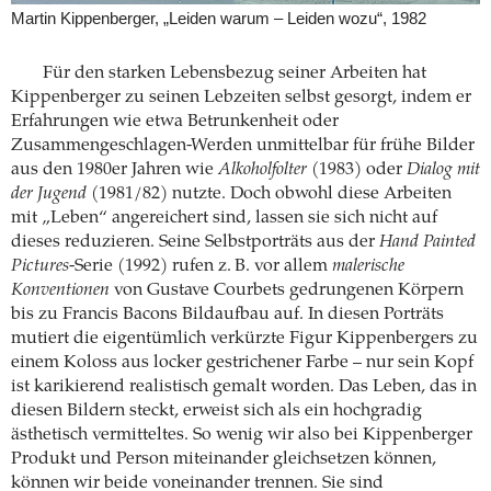
Martin Kippenberger, „Leiden warum – Leiden wozu“, 1982
Für den starken Lebensbezug seiner Arbeiten hat
Kippenberger zu seinen Lebzeiten selbst gesorgt, indem er
Erfahrungen wie etwa Betrunkenheit oder
Zusammengeschlagen-Werden unmittelbar für frühe Bilder
aus den 1980er Jahren wie
Alkoholfolter
(1983) oder
Dialog mit
der Jugend
(1981/82) nutzte. Doch obwohl diese Arbeiten
mit „Leben“ angereichert sind, lassen sie sich nicht auf
dieses reduzieren. Seine Selbstporträts aus der
Hand Painted
Pictures
-Serie (1992) rufen z. B. vor allem
malerische
Konventionen
von Gustave Courbets gedrungenen Körpern
bis zu Francis Bacons Bildaufbau auf. In diesen Porträts
mutiert die eigentümlich verkürzte Figur Kippenbergers zu
einem Koloss aus locker gestrichener Farbe – nur sein Kopf
ist karikierend realistisch gemalt worden. Das Leben, das in
diesen Bildern steckt, erweist sich als ein hochgradig
ästhetisch vermitteltes. So wenig wir also bei Kippenberger
Produkt und Person miteinander gleichsetzen können,
können wir beide voneinander trennen. Sie sind