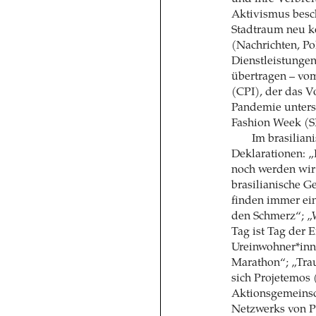
Aktivismus besch
Stadtraum neu k
(Nachrichten, Po
Dienstleistungen
übertragen – vo
(CPI), der das 
Pandemie unters
Fashion Week (
Im brasilian
Deklarationen: „
noch werden wir 
brasilianische G
finden immer ein
den Schmerz“; „W
Tag ist Tag der 
Ureinwohner*inn
Marathon“; „Trau
sich Projetemos (
Aktionsgemeinsch
Netzwerks von Pr