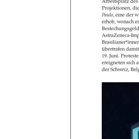
Arbeitsplatz des
Projektionen, d
Paulo
, eine der 
erhob, wonach e
Bestechungsgel
AstraZeneca-Imp
Brasilianer*inne
übertrafen dami
19. Juni. Proteste
ereigneten sich 
der Schweiz, Bel