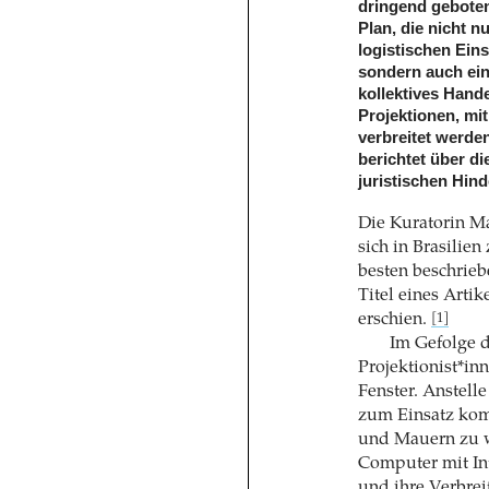
dringend geboten
Plan, die nicht n
logistischen Ei
sondern auch ein
kollektives Hande
Projektionen, mi
verbreitet werde
berichtet über d
juristischen Hin
Die Kuratorin Ma
sich in Brasilie
besten beschrie
Titel eines Artik
erschien.
[1]
Im Gefolge 
Projektionist*in
Fenster. Anstell
zum Einsatz ko
und Mauern zu w
Computer mit Int
und ihre Verbrei