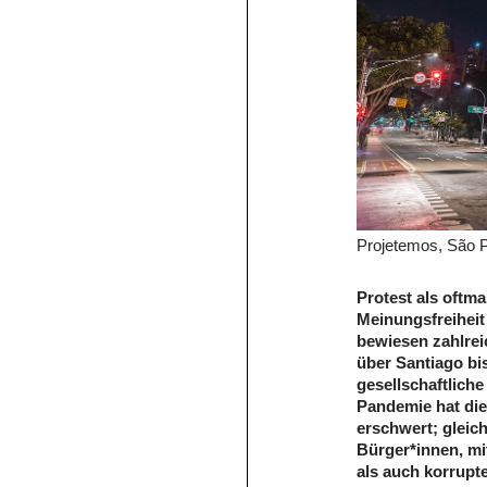
Projetemos, São P
Protest als oftm
Meinungsfreiheit 
bewiesen zahlrei
über Santiago bi
gesellschaftliche
Pandemie hat di
erschwert; gleic
Bürger*innen, mi
als auch korrupt