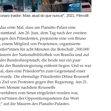
naro traidor: Mais atual do que nunca!“, 2021, Filmstill
 das erste Mal, dass am Planalto-Palast eine
 stattfand. Am 20. Juni, dem Tag nach der zweiten
gen den Präsidenten, projizierte eine von Bruno
 einem Mitglied von Projetemos, organisierte
ler*innen für acht Minuten die Botschaft „500.000
auern der Nationalbibliothek von Brasilía und auf
der Bundeshauptstadt, die beide nur ein paar
tz der Bundesregierung entfernt liegen. Und es war
Mal, dass eine Präsident*in zum Gegenstand einer
 wurde. Die ehemalige Präsidentin Dilma Rousseff
s Ziel von Protesten gegen ihre Regierung: Am 21.
 zwei Monate nachdem Rousseffs
erfahren vom Senat eingeleitet worden war,
ivist*innen der Oppositionsparteien das Wort
 auf die Mauern des Planalto-Palastes.