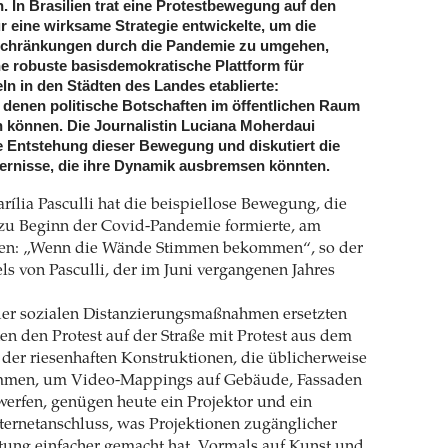
. In Brasilien trat eine Protestbewegung auf den
ur eine wirksame Strategie entwickelte, um die
nschränkungen durch die Pandemie zu umgehen,
e robuste basisdemokratische Plattform für
ln in den Städten des Landes etablierte:
t denen politische Botschaften im öffentlichen Raum
n können. Die Journalistin Luciana Moherdaui
ie Entstehung dieser Bewegung und diskutiert die
dernisse, die ihre Dynamik ausbremsen könnten.
rília Pasculli hat die beispiellose Bewegung, die
n zu Beginn der Covid-Pandemie formierte, am
ben: „Wenn die Wände Stimmen bekommen“, so der
els von Pasculli, der im Juni vergangenen Jahres
der sozialen Distanzierungsmaßnahmen ersetzten
nen den Protest auf der Straße mit Protest aus dem
e der riesenhaften Konstruktionen, die üblicherweise
mmen, um Video-Mappings auf Gebäude, Fassaden
erfen, genügen heute ein Projektor und ein
ernetanschluss, was Projektionen zugänglicher
tung einfacher gemacht hat. Vormals auf Kunst und