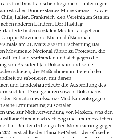
 aus fünf brasilianischen Regionen – unter reger
südöstlichen Bundesstaates Minas Gerais – sowie
Chile, Italien, Frankreich, den Vereinigten Staaten
neben anderen Ländern. Der Hashtag
kulierte in den sozialen Medien, ausgehend
r Gruppe Movimento Nacional (Nationale
rstmals am 21. März 2020 in Erscheinung trat.
on Movimento Nacional führte zu Protesten, die
überall im Land stattfanden und sich gegen die
ng von Präsident Jair Bolsonaro und seine
uche richteten, die Maßnahmen im Bereich der
undheit zu sabotieren, mit denen
nnen und Landeshauptleute die Ausbreitung des
dern suchten. Dazu gehören sowohl Bolsonaros
ür den Einsatz unwirksamer Medikamente gegen
ch seine Ermunterung zu sozialen
n und zur Nichtverwendung von Masken, was den
rasilianer*innen nach sich zog und unermesslichen
tet hat. Bei der dritten großen Mobilisierung gegen
 2021 erstrahlte der Planalto-Palast – der offizielle