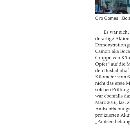
Ciro Gomes, „Bolso
Es war nicht
derartige Aktion
Demonstration ge
Camori aka Boca,
Gruppe von Künst
Opfer“ auf die M
den Busbahnhof 
Kilometer vom Si
nicht das erste 
solchen Prüfung
war ebenfalls da
März 2016, fast
Amtsenthebungsv
projizierten Akt
„Amtsenthebung“