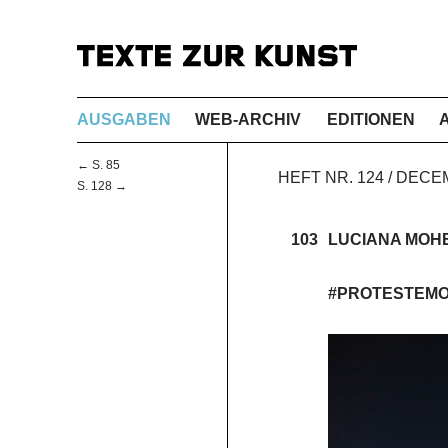
AUSGABEN
WEB-ARCHIV
EDITIONEN
← S. 85
HEFT NR. 124 / DECE
S. 128 →
103
LUCIANA MOH
#PROTESTEM