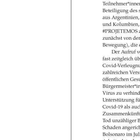
Teilnehmer*innen
Beteiligung des 
aus Argentinien, 
und Kolumbien, 
#PROJETEMOS zir
zunächst von de
Bewegung), die e
Der Aufruf v
fast zeitgleich 
Covid-Verleugnu
zahlreichen Vers
öffentlichen Ges
Bürgermeister*i
Virus zu verhin
Unterstützung f
Covid-19 als au
Zusammenkünfte
Tod unzähliger B
Schaden angerich
Bolsonaro im Juli