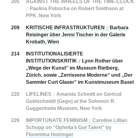
205
AGAINST THE WHEELS OF THE TIME-CLOCK
Paulina Pobocha on Robert Smithson at
/
PPK, New York
209
KRITISCHE INFRASTRUKTUREN
Barbara
/
Reisinger über Jenni Tischer in der ­Galerie
Krobath, Wien
214
INSTITUTIONALISIERTE
INSTITUTIONSKRITIK
Lynn Rother über
/
„Wege der Kunst“ im Museum Rietberg,
Zürich, ­sowie „Zerrissene Moderne“ und „Der
Sammler Curt Glaser“ im Kunstmuseum Basel
220
LIFELINES
Amanda Schmitt on Gertrud
/
Goldschmidt (Gego) at the Solomon R.
Guggenheim Museum, New York
226
IMPORTUNATE FEMINISM
Caroline Lillian
/
Schopp on “Ophelia’s Got Talent” by
Florentina Holzinger