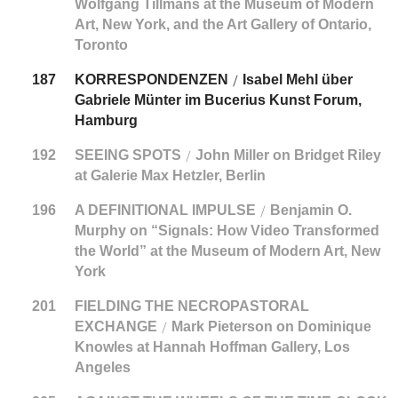
Wolfgang Tillmans at the Museum of Modern
Art, New York, and the Art Gallery of Ontario,
Toronto
187
KORRESPONDENZEN
Isabel Mehl über
/
Gabriele Münter im Bucerius Kunst Forum,
Hamburg
192
SEEING SPOTS
John Miller on Bridget Riley
/
at Galerie Max Hetzler, Berlin
196
A DEFINITIONAL IMPULSE
Benjamin O.
/
Murphy on “Signals: How Video Transformed
the World” at the Museum of Modern Art, New
York
201
FIELDING THE NECROPASTORAL
EXCHANGE
Mark Pieterson on Dominique
/
Knowles at Hannah Hoffman Gallery, Los
Angeles