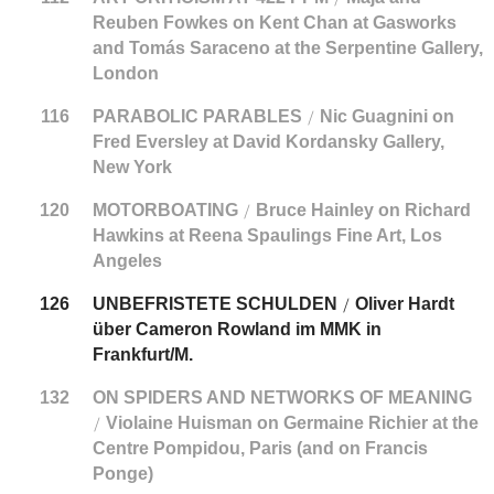
Reuben Fowkes on Kent Chan at Gasworks
and Tomás Saraceno at the Serpentine Gallery,
London
116
PARABOLIC PARABLES
Nic Guagnini on
/
Fred Eversley at David Kordansky Gallery,
New York
120
MOTORBOATING
Bruce Hainley on Richard
/
Hawkins at Reena Spaulings Fine Art, Los
Angeles
126
UNBEFRISTETE SCHULDEN
Oliver Hardt
/
über Cameron Rowland im MMK in
Frankfurt/M.
132
ON SPIDERS AND NETWORKS OF MEANING
Violaine Huisman on Germaine Richier at the
/
Centre Pompidou, Paris (and on Francis
Ponge)