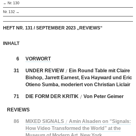
← Nr. 130
Nr. 132 →
HEFT NR. 131 / SEPTEMBER 2023 „REVIEWS“
INHALT
6
VORWORT
31
UNDER REVIEW
Ein Round Table mit Claire
/
Bishop, Jarrett Earnest, Eva Hayward und Eric
Otieno Sumba, moderiert von Christian Liclair
71
DIE FORM DER KRITIK
Von Peter Geimer
/
REVIEWS
86
MIXED SIGNALS
Amin Alsaden on “Signals:
/
How Video Transformed the World” at the
Museum of Modern Art, New York