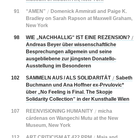
91
“AMEN”
Domenick Ammirati and Paige K.
/
Bradley on Sarah Rapson at Maxwell Graham,
New York
98
WIE „NACHHALLIG“ IST EINE REZENSION?
/
Andreas Beyer über wissenschaftliche
Besprechungen allgemein und seine
ausgebliebene zur jüngsten Donatello-
Ausstellung im Besonderen
102
SAMMELN AUS / ALS SOLIDARITÄT
Sabeth
/
Buchmann und Ana Hoffner ex-Prvulovic*
über „No Feeling is Final. The Skopje
Solidarity Collection“ in der Kunsthalle Wien
107
REENVISIONING HUMANITY
micha
/
cárdenas on Wangechi Mutu at the New
Museum, New York
112
ART CRITICISM AT 422 PPM
Maja and
/