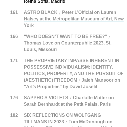
Reina Sofía, Madrid
161
ASTRO BLACK
Peter L’Official on Lauren
/
Halsey at the Metropolitan Museum of Art, New
York
166
“WHO DOESN’T WANT TO BE FREE?”
/
Thomas Love on Counterpublic 2023, St.
Louis, Missouri
171
THE PROPRIETARY IMPASSE INHERENT IN
POSSESSIVE INDIVIDUALISM: IDENTITY,
POLITICS, PROPERTY, AND THE PURSUIT OF
(AESTHETIC) FREEDOM
Jaleh Mansoor on
/
“Art’s Properties” by David Joselit
176
SAPPHO’S VIOLETS
Charlotte Matter on
/
Sarah Bernhardt at the Petit Palais, Paris
182
SIX REFLECTIONS ON WOLFGANG
TILLMANS IN 2023
Tom McDonough on
/