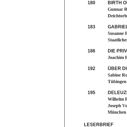
180
BIRTH O
Gunnar Re
Deichtor
183
GABRIE
Susanne P
Staatlich
186
DIE PR
Joachim P
192
ÜBER D
Sabine Ro
Tübingen
195
DELEUZE
Wilhelm 
Joseph Vog
München 
LESERBRIEF