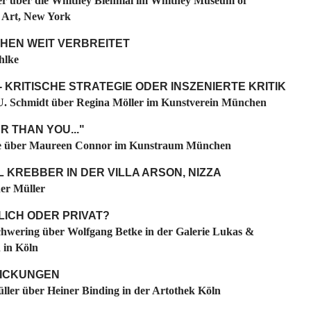
er über die Whitney Biennial im Whitney Museum of
 Art, New York
CHEN WEIT VERBREITET
hlke
- KRITISCHE STRATEGIE ODER INSZENIERTE KRITIK
. Schmidt über Regina Möller im Kunstverein München
R THAN YOU..."
e über Maureen Connor im Kunstraum München
 KREBBER IN DER VILLA ARSON, NIZZA
er Müller
LICH ODER PRIVAT?
hwering über Wolfgang Betke in der Galerie Lukas &
 in Köln
ICKUNGEN
ller über Heiner Binding in der Artothek Köln