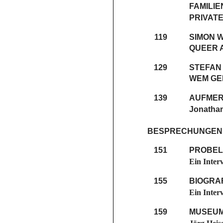
FAMILIE
RIVATE
119
SIMON 
QUEER 
129
STEFAN
WEM GE
139
AUFMER
Jonathan
BESPRECHUNGEN
151
PROBEL
Ein Inter
155
BIOGRA
Ein Inter
159
MUSEUM