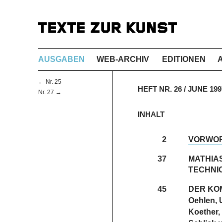
AUSGABEN
WEB-ARCHIV
EDITIONEN
← Nr. 25
HEFT NR. 26 / JUNE 1
Nr. 27 →
INHALT
2
VORWO
37
MATHIA
TECHNI
45
DER KO
Oehlen, U
Koether,