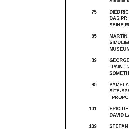
Schlick 
75
DIEDRI
DAS PR
SEINE 
85
MARTIN
SIMULIE
MUSEUM
89
GEORGE
"PAINT,
SOMETHI
95
PAMELA 
SITE-SP
"PROPO
101
ERIC D
DAVID L
109
STEFAN