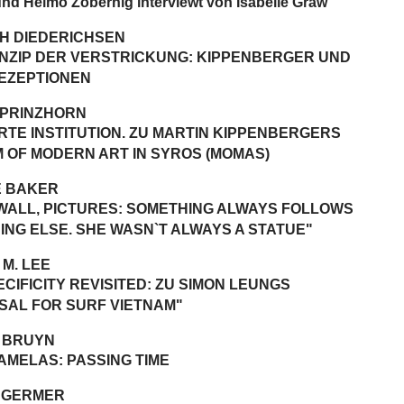
und Heimo Zobernig interviewt von Isabelle Graw
CH DIEDERICHSEN
INZIP DER VERSTRICKUNG: KIPPENBERGER UND
REZEPTIONEN
 PRINZHORN
RTE INSTITUTION. ZU MARTIN KIPPENBERGERS
 OF MODERN ART IN SYROS (MOMAS)
 BAKER
 WALL, PICTURES: SOMETHING ALWAYS FOLLOWS
NG ELSE. SHE WASN`T ALWAYS A STATUE"
M. LEE
ECIFICITY REVISITED: ZU SIMON LEUNGS
SAL FOR SURF VIETNAM"
E BRUYN
AMELAS: PASSING TIME
 GERMER