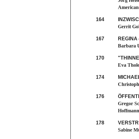
Jörg Heis
American
164
INZWIS
Gerrit Go
167
REGINA 
Barbara U
170
"THINNE
Eva Thol
174
MICHAEL
Christoph
176
ÖFFENT
Gregor Sc
Hoffmann
178
VERSTR
Sabine Mü