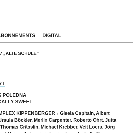
ABONNEMENTS
DIGITAL
997 „ALTE SCHULE“
RT
S POLEDNA
CALLY SWEET
MPLEX KIPPENBERGER
Gisela Capitain, Albert
/
rsula Böckler, Merlin Carpenter, Roberto Ohrt, Jutta
 Thomas Grässlin, Michael Krebber, Veit Loers, Jörg