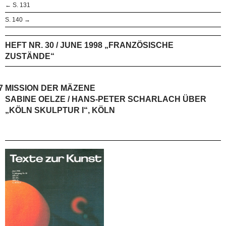
← S. 131
S. 140 →
HEFT NR. 30 / JUNE 1998 „FRANZÖSISCHE
ZUSTÄNDE“
7
MISSION DER MÄZENE
SABINE OELZE / HANS-PETER SCHARLACH ÜBER
„KÖLN SKULPTUR I“, KÖLN