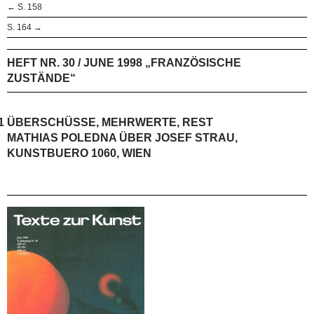
← S. 158
S. 164 →
HEFT NR. 30 / JUNE 1998 „FRANZÖSISCHE
ZUSTÄNDE“
1
ÜBERSCHÜSSE, MEHRWERTE, REST
MATHIAS POLEDNA ÜBER JOSEF STRAU,
KUNSTBUERO 1060, WIEN