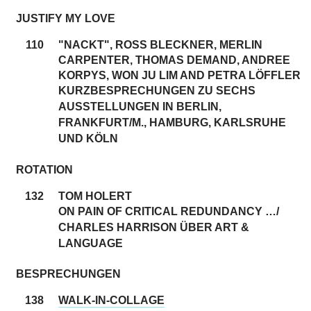
JUSTIFY MY LOVE
110
"NACKT", ROSS BLECKNER, MERLIN
CARPENTER, THOMAS DEMAND, ANDREE
KORPYS, WON JU LIM AND PETRA LÖFFLER
KURZBESPRECHUNGEN ZU SECHS
AUSSTELLUNGEN IN BERLIN,
FRANKFURT/M., HAMBURG, KARLSRUHE
UND KÖLN
ROTATION
132
TOM HOLERT
ON PAIN OF CRITICAL REDUNDANCY …/
CHARLES HARRISON ÜBER ART &
LANGUAGE
BESPRECHUNGEN
138
WALK-IN-COLLAGE