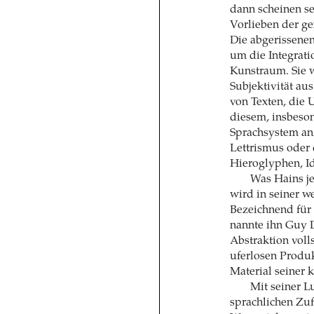
dann scheinen se
Vorlieben der ge
Die abgerissene
um die Integrati
Kunstraum. Sie w
Subjektivität au
von Texten, die
diesem, insbeson
Sprachsystem an
Lettrismus oder
Hieroglyphen, I
Was Hains je
wird in seiner w
Bezeichnend für
nannte ihn Guy 
Abstraktion voll
uferlosen Produk
Material seiner 
Mit seiner L
sprachlichen Zu