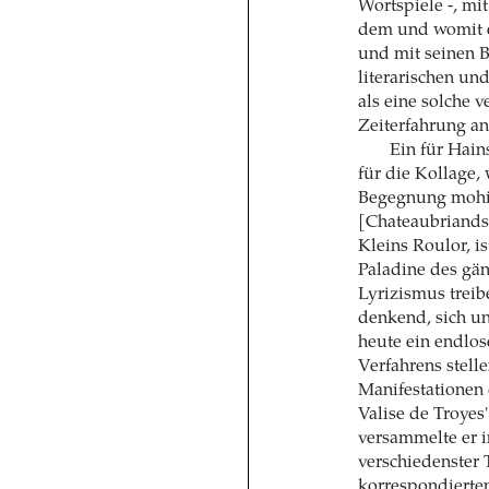
Wortspiele -, mi
dem und womit e
und mit seinen 
literarischen un
als eine solche 
Zeiterfahrung an
Ein für Hain
für die Kollage, 
Begegnung mohik
[Chateaubriands
Kleins Roulor, i
Paladine des gä
Lyrizismus treib
denkend, sich un
heute ein endlos
Verfahrens stell
Manifestationen 
Valise de Troyes
versammelte er 
verschiedenster 
korrespondierten