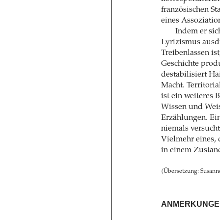
französischen St
eines Assoziatio
Indem er sic
Lyrizismus ausdr
Treibenlassen is
Geschichte produ
destabilisiert H
Macht. Territoria
ist ein weiteres
Wissen und Weish
Erzählungen. Ei
niemals versucht
Vielmehr eines, 
in einem Zustan
(Übersetzung: Susann
ANMERKUNGE