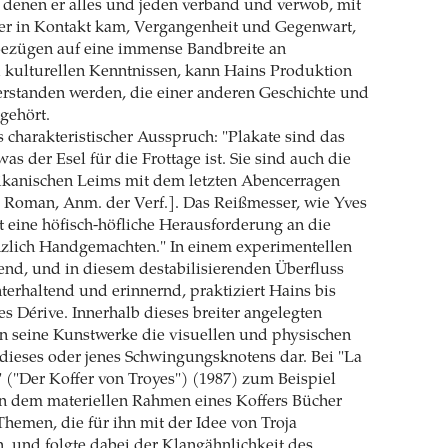
t denen er alles und jeden verband und verwob, mit
r in Kontakt kam, Vergangenheit und Gegenwart,
Bezügen auf eine immense Bandbreite an
d kulturellen Kenntnissen, kann Hains Produktion
verstanden werden, die einer anderen Geschichte und
gehört.
s charakteristischer Ausspruch: "Plakate sind das
was der Esel für die Frottage ist. Sie sind auch die
anischen Leims mit dem letzten Abencerragen
 Roman, Anm. der Verf.]. Das Reißmesser, wie Yves
st eine höfisch-höfliche Herausforderung an die
nzlich Handgemachten." In einem experimentellen
end, und in diesem destabilisierenden Überfluss
terhaltend und erinnernd, praktiziert Hains bis
es Dérive. Innerhalb dieses breiter angelegten
en seine Kunstwerke die visuellen und physischen
dieses oder jenes Schwingungsknotens dar. Bei "La
" ("Der Koffer von Troyes") (1987) zum Beispiel
in dem materiellen Rahmen eines Koffers Bücher
Themen, die für ihn mit der Idee von Troja
, und folgte dabei der Klangähnlichkeit des