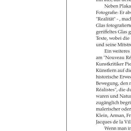
Neben Plaka
Fotografie: Er a
"Realität" - , ma
Glas fotografiert
geriffeltes Glas 
Texte, wobei die
und seine Mitstr
Ein weiteres
am "Nouveau Réal
Kunstkritiker Pi
Künstlern auf di
historische Erw
Bewegung, den n
Réalistes", die 
waren und Natur a
zugänglich begr
malerischer oder 
Klein, Arman, Fr
Jacques de la Vil
Wenn man ins