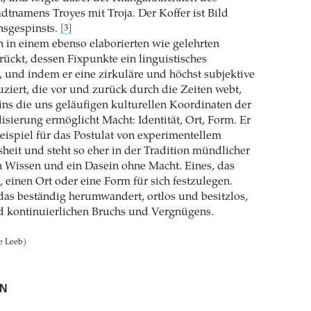
adtnamens Troyes mit Troja. Der Koffer ist Bild
nsgespinsts.
[3]
h in einem ebenso elaborierten wie gelehrten
ückt, dessen Fixpunkte ein linguistisches
t, und indem er eine zirkuläre und höchst subjektive
ziert, die vor und zurück durch die Zeiten webt,
ains die uns geläufigen kulturellen Koordinaten der
lisierung ermöglicht Macht: Identität, Ort, Form. Er
 Beispiel für das Postulat von experimentellem
eit und steht so eher in der Tradition mündlicher
n Wissen und ein Dasein ohne Macht. Eines, das
, einen Ort oder eine Form für sich festzulegen.
das beständig herumwandert, ortlos und besitzlos,
d kontinuierlichen Bruchs und Vergnügens.
e Leeb)
N