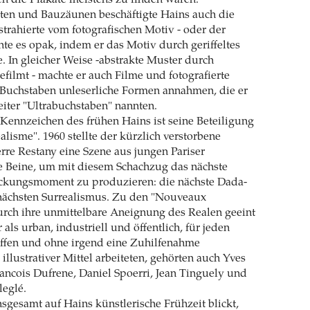
ten und Bauzäunen beschäftigte Hains auch die
bstrahierte vom fotografischen Motiv - oder der
chte es opak, indem er das Motiv durch geriffeltes
e. In gleicher Weise -abstrakte Muster durch
gefilmt - machte er auch Filme und fotografierte
 Buchstaben unleserliche Formen annahmen, die er
eiter "Ultrabuchstaben" nannten.
 Kennzeichen des frühen Hains ist seine Beteiligung
isme". 1960 stellte der kürzlich verstorbene
erre Restany eine Szene aus jungen Pariser
e Beine, um mit diesem Schachzug das nächste
eckungsmoment zu produzieren: die nächste Dada-
ächsten Surrealismus. Zu den "Nouveaux
durch ihre unmittelbare Aneignung des Realen geeint
ls urban, industriell und öffentlich, für jeden
iffen und ohne irgend eine Zuhilfenahme
illustrativer Mittel arbeiteten, gehörten auch Yves
ancois Dufrene, Daniel Spoerri, Jean Tinguely und
leglé.
gesamt auf Hains künstlerische Frühzeit blickt,