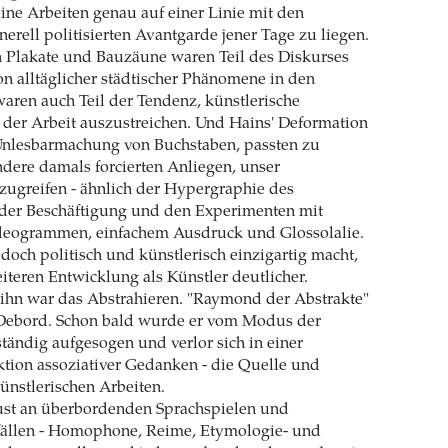
ine Arbeiten genau auf einer Linie mit den
nerell politisierten Avantgarde jener Tage zu liegen.
n Plakate und Bauzäune waren Teil des Diskurses
on alltäglicher städtischer Phänomene in den
aren auch Teil der Tendenz, künstlerische
s der Arbeit auszustreichen. Und Hains' Deformation
 Unlesbarmachung von Buchstaben, passten zu
dere damals forcierten Anliegen, unser
zugreifen - ähnlich der Hypergraphie des
 der Beschäftigung und den Experimenten mit
deogrammen, einfachem Ausdruck und Glossolalie.
doch politisch und künstlerisch einzigartig macht,
eiteren Entwicklung als Künstler deutlicher.
 ihn war das Abstrahieren. "Raymond der Abstrakte"
Debord. Schon bald wurde er vom Modus der
ständig aufgesogen und verlor sich in einer
tion assoziativer Gedanken - die Quelle und
künstlerischen Arbeiten.
ust an überbordenden Sprachspielen und
fällen - Homophone, Reime, Etymologie- und