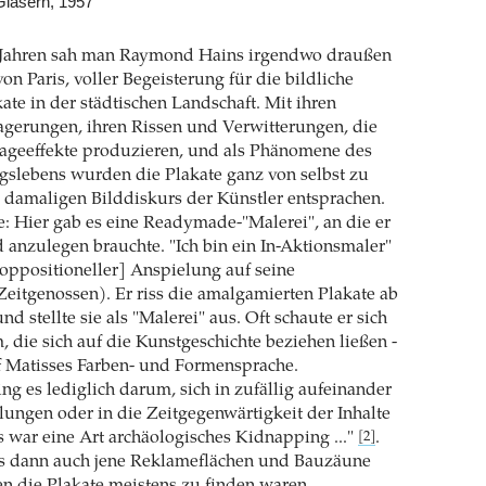
n Gläsern, 1957
r Jahren sah man Raymond Hains irgendwo draußen
on Paris, voller Begeisterung für die bildliche
ate in der städtischen Landschaft. Mit ihren
agerungen, ihren Rissen und Verwitterungen, die
lageeffekte produzieren, und als Phänomene des
agslebens wurden die Plakate ganz von selbst zu
 damaligen Bilddiskurs der Künstler entsprachen.
: Hier gab es eine Readymade-"Malerei", an die er
d anzulegen brauchte. "Ich bin ein In-Aktionsmaler"
 [oppositioneller] Anspielung auf seine
eitgenossen). Er riss die amalgamierten Plakate ab
nd stellte sie als "Malerei" aus. Oft schaute er sich
 die sich auf die Kunstgeschichte beziehen ließen -
f Matisses Farben- und Formensprache.
g es lediglich darum, sich in zufällig aufeinander
llungen oder in die Zeitgegenwärtigkeit der Inhalte
Es war eine Art archäologisches Kidnapping ..."
.
[2]
ins dann auch jene Reklameflächen und Bauzäune
en die Plakate meistens zu finden waren.