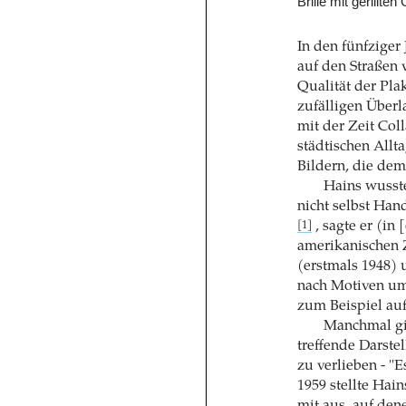
Brille mit gerillte
In den fünfzige
auf den Straßen v
Qualität der Plak
zufälligen Überl
mit der Zeit Col
städtischen Allt
Bildern, die dem
Hains wusste
nicht selbst Han
, sagte er (in
[1]
amerikanischen Z
(erstmals 1948) u
nach Motiven um,
zum Beispiel au
Manchmal gin
treffende Darste
zu verlieben - "
1959 stellte Ha
mit aus, auf den