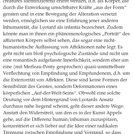
creatures identifizierend erlebt werden, d.h. als Körper, die
durch die Einwirkung unsichtbarer Kräfte „aus der Form“
geraten und in eine Bewegung der Alteration versetzt
werden, ermöglichen sie eine Erfahrung jener anderen
Inhumanität, die Lyotard als infantia bezeichnet. Zudem
könnte man in ihnen ein phänomenologisches „Porträt“ des
affizierten Körpers selbst sehen, das sogar eine nicht-
humanistische Auffassung von Affektionen nahe legt: Es
geht nicht um bloß psychologische Zustände und nicht um
eine romantisch aufgefasste Innerlichkeit, sondern eher um
eine (mit Merleau-Ponty gesprochen) quasi-unmittelbare
Verflechtung von Empfindung und Empfundenem, d.h. um
die Exteriorität von Affekten. Diese sind keine Formen der
Sensibilität des Geistes, sondern Deformationen eines
körperlichen „Auf-der-Welt-Seins“. Obwohl eine solche
Deutung vor dem Hintergrund von Lyotards Ansatz
durchaus nahe liegend scheint, geht dieser andere Wege:
Anstatt den Widerstreit, um den es in der Kunst Appels
gehe, auf die Differenz human/inhuman zuzuspitzen,
konzentriert er sich lieber auf die Idee einer radikalen
Trennung zwischen Empfindung und Verstand, so dass