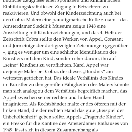
bildliche Zeugnisse einer spontanen und kindähnlichen
Einbildungskraft diesen Zugang in Betrachtern zu
reaktivieren. Und obwohl der Kinderzeichnung auch bei
den Cobra-Malern eine paradigmatische Rolle zukam – das
Amsterdamer Stedelijk Museum zeigte 1948 eine
Ausstellung mit Kinderzeichnungen, und das 4. Heft der
Zeitschrift Cobra stellte den Werken von Appel, Constant
und Jorn einige der dort gezeigten Zeichnungen gegenüber
–, ging es weniger um eine schlichte Identifikation des
Künstlers mit dem Kind, sondern eher darum, ihn auf
„seine“ Kindheit zu verpflichten. Karel Appel war
derjenige Maler bei Cobra, der dieses „Bündnis“ am
weitesten getrieben hat. Das ideale Verhältnis des Kindes
im Künstler zu den gereiften Fähigkeiten des Malers könnte
man sich analog zu dem Verhältnis begreiflich machen, das
Appel zwischen seiner rechten und linken Hand
imaginierte. Als Rechtshänder malte er des öfteren mit der
linken Hand, die der rechten Hand das gute „Beispiel der
Unbeholfenheit“ geben sollte. Appels „Fragende Kinder“,
ein Fresko für die Kantine des Amsterdamer Rathauses von
1949, lässt sich in diesem Zusammenhang als