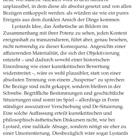
Rede von Materie-Affekten wird in dem Moment
unplausibel, in dem diese als absolut gesetzt und von allen
Bezügen entkoppelt werden: als würden sie wie ein pures
Ereignis aus dem dunklen Ansich der Dinge kommen.
Lyotards Idee, das Ästhetische an Bildern im
Zusammenhang mit ihrer Potenz zu sehen, jeden Kontext
ereignishaft zu transzendieren, führt aber, genau besehen,
nicht notwendig zu dieser Konsequenz. Angesichts einer
affizierenden Materialität, die sich der Objektivierung
entzieht – und dadurch sowohl einer historischen
Einordnung wie einer kunstkritischen Bewertung
widerstreitet –, wäre es wohl plausibler, statt von einer
absoluten Trennung von einem „Suspense“ zu sprechen:
Die Bezüge sind nicht gekappt, sondern bleiben in der
Schwebe. Begriffliche Bestimmungen und geschichtliche
Situierungen sind somit im Spiel – allerdings in Form
ständiger assoziativer Verschiebung und De-Situierung.
Eine solche Auffassung erteilt kunstkritischen und
philosophisch-ästhetischen Diskursen nicht, wie bei
Lyotard, eine radikale Absage, sondern nötigt sie eher zu
einer Umorientierung. Diesbezüglich wäre sogar Lyotards