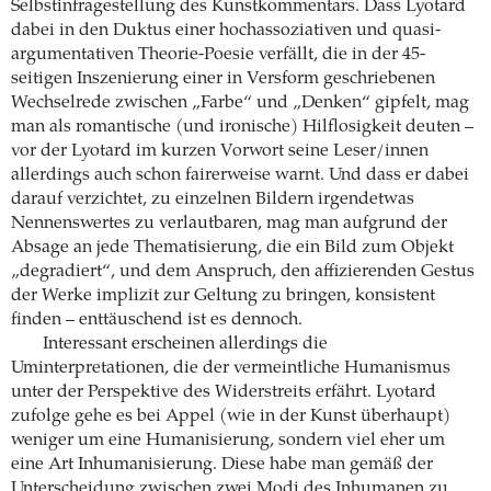
Selbstinfragestellung des Kunstkommentars. Dass Lyotard
dabei in den Duktus einer hochassoziativen und quasi-
argumentativen Theorie-Poesie verfällt, die in der 45-
seitigen Inszenierung einer in Versform geschriebenen
Wechselrede zwischen „Farbe“ und „Denken“ gipfelt, mag
man als romantische (und ironische) Hilflosigkeit deuten –
vor der Lyotard im kurzen Vorwort seine Leser/innen
allerdings auch schon fairerweise warnt. Und dass er dabei
darauf verzichtet, zu einzelnen Bildern irgendetwas
Nennenswertes zu verlautbaren, mag man aufgrund der
Absage an jede Thematisierung, die ein Bild zum Objekt
„degradiert“, und dem Anspruch, den affizierenden Gestus
der Werke implizit zur Geltung zu bringen, konsistent
finden – enttäuschend ist es dennoch.
Interessant erscheinen allerdings die
Uminterpretationen, die der vermeintliche Humanismus
unter der Perspektive des Widerstreits erfährt. Lyotard
zufolge gehe es bei Appel (wie in der Kunst überhaupt)
weniger um eine Humanisierung, sondern viel eher um
eine Art Inhumanisierung. Diese habe man gemäß der
Unterscheidung zwischen zwei Modi des Inhumanen zu