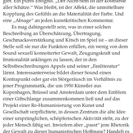
gibt. Ein pures Ereignis. „Der Nicht-Sinn ist der kostbarste
aller Schätze.“ Was bleibt, ist der Affekt, die unmittelbare
Kopplung des Gefühls an die Materialität der Farbe. Und
eine „Absage“ an jeden kunstkritischen Kommentar.
Es mag dahingestellt sein, was in einer solchen
Beschreibung an Überschätzung, Übertragung,
Geschmacksverstärkung und Kitsch im Spiel ist – an dieser
Stelle soll sie nur die Funktion erfüllen, ein wenig von dem
Sound sexuell konnotierter Gewalt, Zeugungskraft und
Irrationalität anklingen zu lassen, der in den
Selbstbeschreibungen Appels und seiner „Fanliteratur“
lärmt. Interessanterweise bildet dieser Sound einen
Kontrapunkt oder gar ein Störgeräusch im Verhältnis zu
jener Programmatik, die um 1950 Künstler aus
Kopenhagen, Brüssel und Amsterdam unter dem Emblem
einer Giftschlange zusammenkommen ließ und auf das
Projekt einer Re-Humanisierung von Kunst und
Gesellschaft verpflichtete, in dessen Zentrum die alte Idee
einer ursprünglichen, schöpferischen Aktivität steht, zu der
jeder Mensch fähig sei. Inwiefern aber „passt“ jene Rhetorik
der Gewalt zu dieser humanistischen Hoffnung? Handelt es