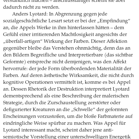
verständlich machen – anschlussfähiger scheint sie aber
dadurch nicht zu werden.
Anders Lyotard: In Abgrenzung gegen jede
sozialgeschichtliche Lesart setzt er bei der „Empfindung“
an, die Appels Werke in ihm hinterlassen hätten – dem
Gefühl einer irritierenden Machtlosigkeit angesichts der
„überfall-artigen“ Wirkung der Farben. Dieser Affektion
gegenüber bleibe das Verstehen ohnmächtig, denn das an
den Bildern Begreifliche und Interpretierbare (das sichtbar
Geformte) entspreche nicht demjenigen, was den Affekt
hervorrufe: der jede Form überbordenden Materialität der
Farben. Auf deren ästhetische Wirksamkeit, die nicht durch
kognitive Operationen vermittelt ist, komme es bei Appel
an. Dessen Rhetorik der Destruktion interpretiert Lyotard
dementsprechend als eine Beschreibung der malerischen
Strategie, durch die Zurschaustellung zerstörter oder
defigurierter Kreaturen an die „Schwelle“ der geformten
Erscheinungen vorzustoßen, um die bloße Farbmaterie auf
eindringliche Weise spürbar zu machen. Was Appel für
Lyotard interessant macht, scheint daher jene anti-
semiotische Vorstellung einer unterschwelligen Energetik