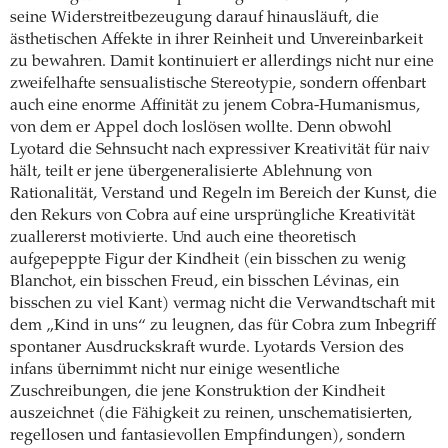
seine Widerstreitbezeugung darauf hinausläuft, die
ästhetischen Affekte in ihrer Reinheit und Unvereinbarkeit
zu bewahren. Damit kontinuiert er allerdings nicht nur eine
zweifelhafte sensualistische Stereotypie, sondern offenbart
auch eine enorme Affinität zu jenem Cobra-Humanismus,
von dem er Appel doch loslösen wollte. Denn obwohl
Lyotard die Sehnsucht nach expressiver Kreativität für naiv
hält, teilt er jene übergeneralisierte Ablehnung von
Rationalität, Verstand und Regeln im Bereich der Kunst, die
den Rekurs von Cobra auf eine ursprüngliche Kreativität
zuallererst motivierte. Und auch eine theoretisch
aufgepeppte Figur der Kindheit (ein bisschen zu wenig
Blanchot, ein bisschen Freud, ein bisschen Lévinas, ein
bisschen zu viel Kant) vermag nicht die Verwandtschaft mit
dem „Kind in uns“ zu leugnen, das für Cobra zum Inbegriff
spontaner Ausdruckskraft wurde. Lyotards Version des
infans übernimmt nicht nur einige wesentliche
Zuschreibungen, die jene Konstruktion der Kindheit
auszeichnet (die Fähigkeit zu reinen, unschematisierten,
regellosen und fantasievollen Empfindungen), sondern