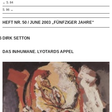
← S. 84
S. 96 →
HEFT NR. 50 / JUNE 2003 „FÜNFZIGER JAHRE“
6
DIRK SETTON
DAS IN/HUMANE. LYOTARDS APPEL