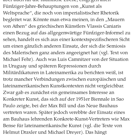
Fünfziger-Jahre-Behauptungen von „Kunst als
Weltsprache“, die noch von imperialistischer Rhetorik
begleitet war. Könnte man etwa meinen, in den „Mauern
von Athen“ des griechischen Künstlers Vlassis Caniaris
einen Bezug auf das allgegenwärtige Fünfziger-Informel zu
sehen, handelt es sich aus einer kontextspezifischeren Sicht
um einen gänzlich anderen Einsatz, der sich die Semiosis
des Malerischen ganz anders angeeignet hat (vgl. Text von
Michael Fehr). Auch was Luis Camnitzer von der Situation
in Uruguay und späteren Repressionen durch
Militärdikaturen in Lateinamerika zu berichten weiß, ist
trotz mancher Verbindungen zwischen europäischen und
lateinamerikanischen Kunstkontexten nicht vergleichbar.
Zwar gab es zunächst ein gemeinsames Interesse an
Konkreter Kunst, das sich auf der 1951er Biennale in Sao
Paulo zeigte, bei der Max Bill und das Neue Bauhaus
vertreten waren. Später jedoch verebbte der Einsatz eines
am Bauhaus lehrenden Konkrete-Kunst-Vertreters wie Max
Bense für lateinamerikanische Kunst (vgl. die Texte von
Helmut Draxler und Michael Dreyer). Das hängt