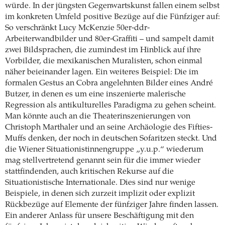
würde. In der jüngsten Gegenwartskunst fallen einem selbst
im konkreten Umfeld positive Bezüge auf die Fünfziger auf:
So verschränkt Lucy McKenzie 50er-ddr-
Arbeiterwandbilder und 80er-Graffiti – und sampelt damit
zwei Bildsprachen, die zumindest im Hinblick auf ihre
Vorbilder, die mexikanischen Muralisten, schon einmal
näher beieinander lagen. Ein weiteres Beispiel: Die im
formalen Gestus an Cobra angelehnten Bilder eines André
Butzer, in denen es um eine inszenierte malerische
Regression als antikulturelles Paradigma zu gehen scheint.
Man könnte auch an die Theaterinszenierungen von
Christoph Marthaler und an seine Archäologie des Fifties-
Muffs denken, der noch in deutschen Sofaritzen steckt. Und
die Wiener Situationistinnengruppe „y.u.p.“ wiederum
mag stellvertretend genannt sein für die immer wieder
stattfindenden, auch kritischen Rekurse auf die
Situationistische Internationale. Dies sind nur wenige
Beispiele, in denen sich zurzeit implizit oder explizit
Rückbezüge auf Elemente der fünfziger Jahre finden lassen.
Ein anderer Anlass für unsere Beschäftigung mit den