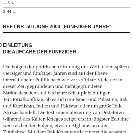
← S. 4
S. 44 →
HEFT NR. 50 / JUNE 2003 „FÜNFZIGER JAHRE“
0
EINLEITUNG
DIE AUFGABE DER FÜNFZIGER
Die Folgen der politischen Ordnung der Welt in den späten
vierziger und fünfziger Jahren sind auf der Ebene
internationaler Politik nach wie vor spürbar: Viele der in
dieser Zeit gegründeten und nichtgegründeten
Nationalstaaten sind bis heute Schauplatz blutiger
Territorialkonflikte, ob es sich um Israel und Palästina, Irak
und Kurdistan, Indien und Pakistan oder um große Teile
Afrikas handelt. Die Instrumentalisierung von Diktatoren
während des Kalten Krieges zeigte erst in jüngster Zeit ihre
weit reichenden Folgen, etwa in Afghanistan oder
Zimbabwe. Mit dem Irak-Krieg wurde zuletzt die gesamte