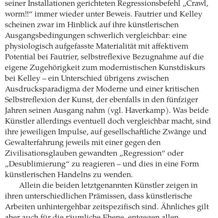
seiner Installationen gerichteten Regressionsbefehl „Crawl,
worm!!“ immer wieder unter Beweis. Fautrier und Kelley
scheinen zwar im Hinblick auf ihre künstlerischen
Ausgangsbedingungen schwerlich vergleichbar: eine
physiologisch aufgefasste Materialität mit affektivem
Potential bei Fautrier, selbstreflexive Bezugnahme auf die
eigene Zugehörigkeit zum modernistischen Kunstdiskurs
bei Kelley – ein Unterschied übrigens zwischen
Ausdrucksparadigma der Moderne und einer kritischen
Selbstreflexion der Kunst, der ebenfalls in den fünfziger
Jahren seinen Ausgang nahm (vgl. Haverkamp). Was beide
Künstler allerdings eventuell doch vergleichbar macht, sind
ihre jeweiligen Impulse, auf gesellschaftliche Zwänge und
Gewalterfahrung jeweils mit einer gegen den
Zivilisationsglauben gewandten „Regression“ oder
„Desublimierung“ zu reagieren – und dies in eine Form
künstlerischen Handelns zu wenden.
Allein die beiden letztgenannten Künstler zeigen in
ihren unterschiedlichen Prämissen, dass künstlerische
Arbeiten unhintergehbar zeitspezifisch sind. Ähnliches gilt
aber auch für die räumliche Ebene, entgegen allen