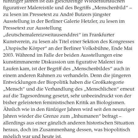
fünfziger Jahren ist das gleichzeitige Wiederauftauchen
figurativer Malereistile und des Begriffs „Menschenbild“ –
zu lesen im Pressetext zu André Butzers jüngster
Ausstellung in der Berliner Galerie Hetzler, zu lesen im
Pressetext zur Ausstellung
„deutschemalereizweitausenddrei“ im Frankfurter
Kunstverein, zu lesen als Titel einer Sektion des Kongresses
„Utopische Körper“ an der Berliner Volksbühne, Ende Mai
2003. Während im Falle der beiden Ausstellungen eine
kunstimmanente Diskussion um figurative Malerei ins
Laufen kam, ist der Begriff des „Menschenbildes“ auch in
einem anderen Rahmen zu verhandeln. Denn die jüngeren
Entwicklungen der Biopolitik haben die Großkategorie
„Mensch“ und die Verhandlung des „Menschlichen“ erneut
auf die Tagesordnung gesetzt, sehr unbeeindruckt von der
bisher geleisteten feministischen Kritik an Biologismen.
Ähnlich wie in den fünfziger Jahren wird seit den neunziger
Jahren wieder die Grenze zum „Inhumanen“ befragt –
allerdings aus einer gänzlich anderen historischen Situation
heraus, doch im Zusammenhang dessen, was biopolitisch
möglich war und heute ist.