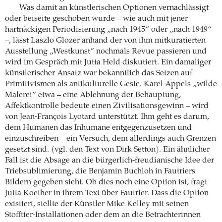
Was damit an künstlerischen Optionen vernachlässigt
oder beiseite geschoben wurde – wie auch mit jener
hartnäckigen Periodisierung „nach 1945“ oder „nach 1949“
–, lässt Laszlo Glozer anhand der von ihm mitkuratierten
Ausstellung „Westkunst“ nochmals Revue passieren und
wird im Gespräch mit Jutta Held diskutiert. Ein damaliger
künstlerischer Ansatz war bekanntlich das Setzen auf
Primitivismen als antikulturelle Geste. Karel Appels „wilde
Malerei” etwa – eine Ablehnung der Behauptung,
Affektkontrolle bedeute einen Zivilisationsgewinn – wird
von Jean-François Lyotard unterstützt. Ihm geht es darum,
dem Humanen das Inhumane entgegenzusetzen und
einzuschreiben – ein Versuch, dem allerdings auch Grenzen
gesetzt sind. (vgl. den Text von Dirk Setton). Ein ähnlicher
Fall ist die Absage an die bürgerlich-freudianische Idee der
Triebsublimierung, die Benjamin Buchloh in Fautriers
Bildern gegeben sieht. Ob dies noch eine Option ist, fragt
Jutta Koether in ihrem Text über Fautrier. Dass die Option
existiert, stellte der Künstler Mike Kelley mit seinen
Stofftier-Installationen oder dem an die Betrachterinnen