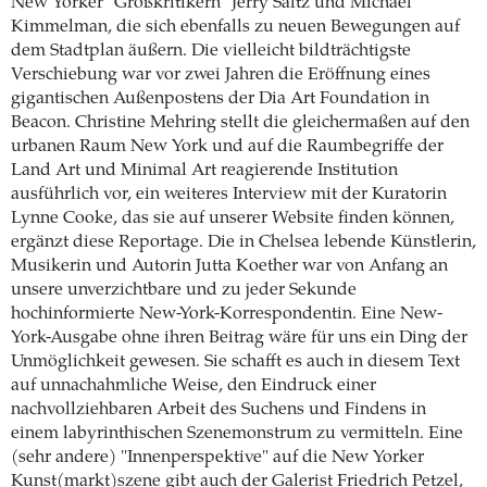
New Yorker "Großkritikern" Jerry Saltz und Michael
Kimmelman, die sich ebenfalls zu neuen Bewegungen auf
dem Stadtplan äußern. Die vielleicht bildträchtigste
Verschiebung war vor zwei Jahren die Eröffnung eines
gigantischen Außenpostens der Dia Art Foundation in
Beacon. Christine Mehring stellt die gleichermaßen auf den
urbanen Raum New York und auf die Raumbegriffe der
Land Art und Minimal Art reagierende Institution
ausführlich vor, ein weiteres Interview mit der Kuratorin
Lynne Cooke, das sie auf unserer Website finden können,
ergänzt diese Reportage. Die in Chelsea lebende Künstlerin,
Musikerin und Autorin Jutta Koether war von Anfang an
unsere unverzichtbare und zu jeder Sekunde
hochinformierte New-York-Korrespondentin. Eine New-
York-Ausgabe ohne ihren Beitrag wäre für uns ein Ding der
Unmöglichkeit gewesen. Sie schafft es auch in diesem Text
auf unnachahmliche Weise, den Eindruck einer
nachvollziehbaren Arbeit des Suchens und Findens in
einem labyrinthischen Szenemonstrum zu vermitteln. Eine
(sehr andere) "Innenperspektive" auf die New Yorker
Kunst(markt)szene gibt auch der Galerist Friedrich Petzel,