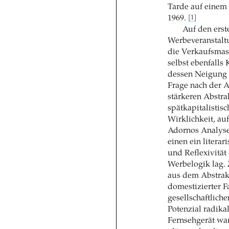
Tarde auf einem
1969.
[1]
Auf den erst
Werbeveranstaltu
die Verkaufsmasc
selbst ebenfalls
dessen Neigung 
Frage nach der A
stärkeren Abstra
spätkapitalisti
Wirklichkeit, auf
Adornos Analyse
einen ein literar
und Reflexivität 
Werbelogik lag.
aus dem Abstrak
domestizierter F
gesellschaftlich
Potenzial radika
Fernsehgerät war