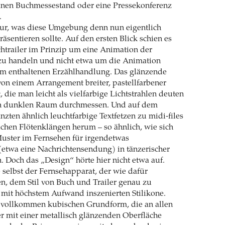
nen Buchmessestand oder eine Pressekonferenz
.
nur, was diese Umgebung denn nun eigentlich
äsentieren sollte. Auf den ersten Blick schien es
htrailer im Prinzip um eine Animation der
zu handeln und nicht etwa um die Animation
ihm enthaltenen Erzählhandlung. Das glänzende
on einem Arrangement breiter, pastellfarbener
 die man leicht als vielfarbige Lichtstrahlen deuten
en dunklen Raum durchmessen. Und auf dem
nzten ähnlich leuchtfarbige Textfetzen zu midi-files
lichen Flötenklängen herum – so ähnlich, wie sich
Muster im Fernsehen für irgendetwas
(etwa eine Nachrichtensendung) in tänzerischer
 Doch das „Design“ hörte hier nicht etwa auf.
selbst der Fernsehapparat, der wie dafür
n, dem Stil von Buch und Trailer genau zu
 mit höchstem Aufwand inszenierten Stilikone.
 vollkommen kubischen Grundform, die an allen
er mit einer metallisch glänzenden Oberfläche