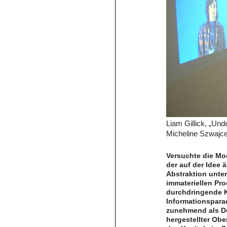
Liam Gillick, „Und
Micheline Szwajce
Versuchte die Mod
der auf der Idee 
Abstraktion unte
immateriellen Pro
durchdringende K
Informationspara
zunehmend als De
hergestellter Obe