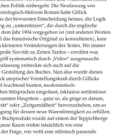
lchen Politik einhergeht. Die Neufassung von
oziologisch-fiktivem Roman hatte Gillick
 der bewussten Entscheidung heraus, die Logik
ng zu „unterstützen“, die durch die englische
 dem Jahr 1904 vorgegeben ist (mit anderen Worten:
l das französische Original zu konsultieren), kam
en kleineren Veränderungen des Textes. Wo immer
große Novität zu Zeiten Tardes – erwähnt war,
riff systematisch durch „Video“ ausgetauscht.
ufassung erstreckte sich auch auf die
e Gestaltung des Buches. Nun also wurde dieses
ück utopischer Vorstellungskraft durch Gillicks
it leuchtend bunten, modernistisch-
hen Stilsprachen eingefasst, inklusive serifenloser
samten Haupttext – ganz so, als ginge es darum,
tät“ oder „Zeitgemäßheit“ hervorzuheben, um so
gung für dessen neue Warenförmigkeit zu erfüllen.
he Buchprodukt wurde auf einem der Teppichberge
 ganze Raum wirkte tatsächlich wie eine
der Frage, wie wohl eine stilistisch passende