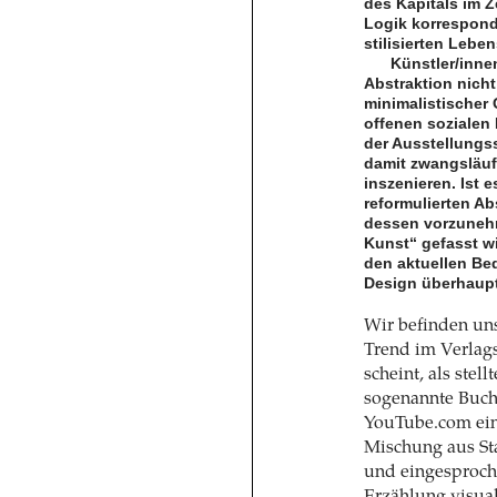
des Kapitals im Z
Logik korrespondi
stilisierten Leben
Künstler/inne
Abstraktion nicht
minimalistischer
offenen sozialen 
der Ausstellungss
damit zwangsläuf
inszenieren. Ist
reformulierten A
dessen vorzunehm
Kunst“ gefasst w
den aktuellen Be
Design überhaup
Wir befinden uns
Trend im Verlags
scheint, als ste
sogenannte Bucht
YouTube.com ein 
Mischung aus St
und eingesproch
Erzählung visual