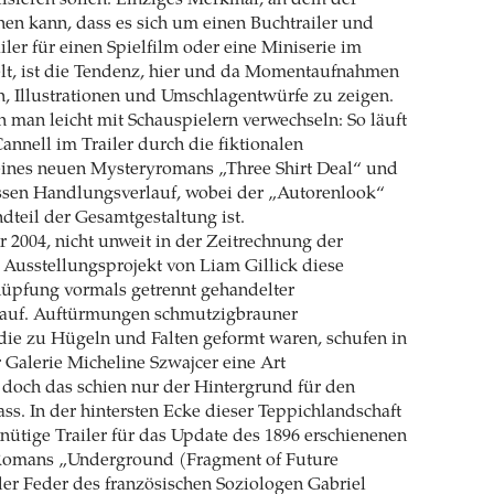
nen kann, dass es sich um einen Buchtrailer und
iler für einen Spielfilm oder eine Miniserie im
lt, ist die Tendenz, hier und da Momentaufnahmen
n, Illustrationen und Umschlagentwürfe zu zeigen.
 man leicht mit Schauspielern verwechseln: So läuft
annell im Trailer durch die fiktionalen
eines neuen Mysteryromans „Three Shirt Deal“ und
essen Handlungsverlauf, wobei der „Autorenlook“
ndteil der Gesamtgestaltung ist.
r 2004, nicht unweit in der Zeitrechnung der
n Ausstellungsprojekt von Liam Gillick diese
nüpfung vormals getrennt gehandelter
auf. Auftürmungen schmutzigbrauner
die zu Hügeln und Falten geformt waren, schufen in
Galerie Micheline Szwajcer eine Art
 doch das schien nur der Hintergrund für den
ass. In der hintersten Ecke dieser Teppichlandschaft
inütige Trailer für das Update des 1896 erschienenen
-Romans „Underground (Fragment of Future
der Feder des französischen Soziologen Gabriel