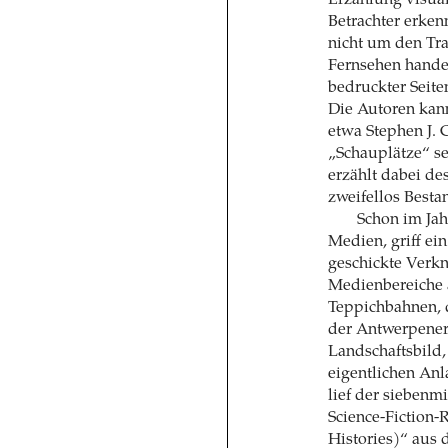
Betrachter erken
nicht um den Tra
Fernsehen hande
bedruckter Seite
Die Autoren kann
etwa Stephen J. C
„Schauplätze“ s
erzählt dabei d
zweifellos Besta
Schon im Jah
Medien, griff ei
geschickte Verk
Medienbereiche 
Teppichbahnen, 
der Antwerpener 
Landschaftsbild,
eigentlichen Anl
lief der siebenm
Science-Fiction
Histories)“ aus 