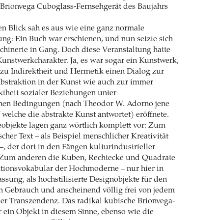
 Brionvega Cuboglass-Fernsehgerät des Baujahrs
en Blick sah es aus wie eine ganz normale
ng: Ein Buch war erschienen, und nun setzte sich
hinerie in Gang. Doch diese Veranstaltung hatte
 Kunstwerkcharakter. Ja, es war sogar ein Kunstwerk,
zu Indirektheit und Hermetik einen Dialog zur
bstraktion in der Kunst wie auch zur immer
ktheit sozialer Beziehungen unter
schen Bedingungen (nach Theodor W. Adorno jene
 welche die abstrakte Kunst antwortet) eröffnete.
objekte lagen ganz wörtlich komplett vor: Zum
ischer Text – als Beispiel menschlicher Kreativität
–, der dort in den Fängen kulturindustrieller
 Zum anderen die Kuben, Rechtecke und Quadrate
tionsvokabular der Hochmoderne – nur hier in
assung, als hochstilisierte Designobjekte für den
en Gebrauch und anscheinend völlig frei von jedem
ler Transzendenz. Das radikal kubische Brionvega-
 ein Objekt in diesem Sinne, ebenso wie die