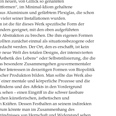
en neuen, von Gillick so genannten
ttformen“, im Minimal-Idiom gehaltene
aus Aluminium und gefärbtem Plexiglas, die schon
vieler seiner Installationen wurden.
 ist die für dieses Werk spezifische Form der
onders geeignet, mit den oben aufgeführten
 Abstraktion zu brechen. Die ihm eigenen Formen
sollten zunächst einmal als situationsbezogene oder
edacht werden. Der Ort, den es erschafft, ist kein
e neue Welt des totalen Designs, der intensivierten
Ästhetik des Lebens“ oder Selbststilisierung, die die
das besondere Zusammengehen gouvernementaler
cher Interessen in derzeitigen Formen von Biopolitik
scher Produktion bilden. Man sollte das Werk also
ff einer mentale und körperliche Prozesse und die
indens und des Affekts in den Vordergrund
k sehen – einen Eingriff in die schwer fassbare
chen künstlerischen, ästhetischen und
en Kräften. Dessen Festhalten an seinem indirekten
erum könnte man im Zusammenhang des
ständnisses von Herrschaft und Widerstand sehen,