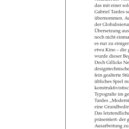
das mit einer so
Gabriel Tardes s
übernommen. Aus
der Globalisieru
Übersetzung aus
noch nicht einma
es nur zu einig
etwa Kino – die 
wurde dieser Beg
Doch Gillicks Ne
designtechnisch
fein gealterte St
übliches Spiel m
konstruktivistisc
Typografie im ge
Tardes „Moderni
eine Grundbedin
Das letztendlic
präsentiert: der
Ausarbeitung zu 