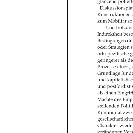
glänzend poliert
„Diskussionspla
Konstruktionen 
zum Mobiliar so 
Und trotzdem
Indirektheit bes
Bedingungen der
oder Strategien 
ortsspezifische g
geringerer als di
Prozesse einer „
Grundlage für 
und kapitalistis
und postfordisti
als einen Eingri
Mächte des Empf
stellenden Politi
Kontinuität zwis
gesellschaftlich
Charakter wied
veränderten Ver