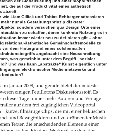
eichen der Globalisierung und einer biopolitischen
ert, die auf die Produktivität eines ästhetisch
s abzielt.
n wie Liam Gillick und Tobias Rehberger adressieren
 mehr nur als Gestaltungsprinzip diskreter
 Objekte, sondern versuchen qua Design Orte einer
Interaktion zu schaffen, deren konkrete Nutzung es in
ituation immer wieder neu zu definieren gilt – ohne
ig relational-ästhetische Gemeinschaftsmodelle zu
 es vor dem Hintergrund eines solchermaßen
bstraktionsbegriffs angebracht eine Neuschreibung
en, was gemeinhin unter dem Begriff „sozialer
ird? Und was kann „abstrakte“ Kunst eigentlich unter
dingungen elektronischer Mediennetzwerke und
t bedeuten?
 im Januar 2008, und gerade bietet der neueste
wesen einigen Feuilletons Diskussionsstoff. Es
llten dieser Tage immer mehr Autoren und Verlage
railer auf dem frei zugänglichen Videoportal
– kurze, filmartige Clips, die mit einer hektischen
and- und Bewegtbildern und zu dröhnender Musik
enen Texten die entscheidenden Elemente einer
isieren sollen. Einziges Merkmal, an dem der