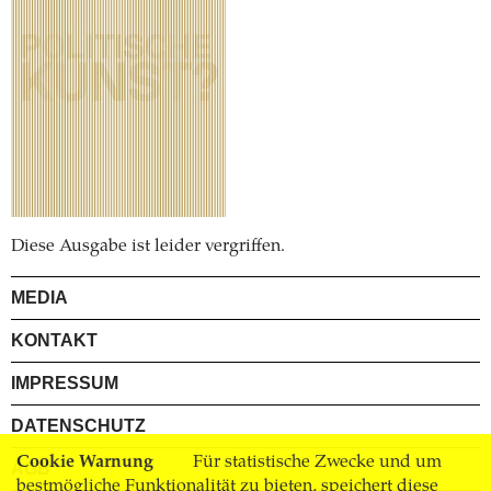
Diese Ausgabe ist leider vergriffen.
MEDIA
KONTAKT
IMPRESSUM
DATENSCHUTZ
Cookie Warnung
Für statistische Zwecke und um
AGB
bestmögliche Funktionalität zu bieten, speichert diese