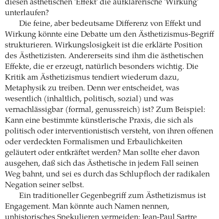
diesen ästhetischen 'Effekt' die aufklärerische 'Wirkung'
unterlaufen?
Die feine, aber bedeutsame Differenz von Effekt und
Wirkung könnte eine Debatte um den Ästhetizismus-Begriff
strukturieren. Wirkungslosigkeit ist die erklärte Position
des Ästhetizisten. Andererseits sind ihm die ästhetischen
Effekte, die er erzeugt, natürlich besonders wichtig. Die
Kritik am Ästhetizismus tendiert wiederum dazu,
Metaphysik zu treiben. Denn wer entscheidet, was
wesentlich (inhaltlich, politisch, sozial) und was
vernachlässigbar (formal, genussreich) ist? Zum Beispiel:
Kann eine bestimmte künstlerische Praxis, die sich als
politisch oder interventionistisch versteht, von ihren offenen
oder verdeckten Formalismen und Erbaulichkeiten
geläutert oder entkräftet werden? Man sollte eher davon
ausgehen, daß sich das Ästhetische in jedem Fall seinen
Weg bahnt, und sei es durch das Schlupfloch der radikalen
Negation seiner selbst.
Ein traditioneller Gegenbegriff zum Ästhetizismus ist
Engagement. Man könnte auch Namen nennen,
unhistorisches Spekulieren vermeiden: Jean-Paul Sartre