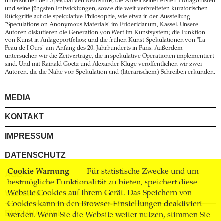
untersuchen den Spekulativen Realismus, die Arbeit seiner ersten Protagonisten
und seine jüngsten Entwicklungen, sowie die weit verbreiteten kuratorischen
Rückgriffe auf die spekulative Philosophie, wie etwa in der Ausstellung
"Speculations on Anonymous Materials" im Fridericianum, Kassel. Unsere
Autoren diskutieren die Generation von Wert im Kunstsystem; die Funktion
von Kunst in Anlageportfolios; und die frühen Kunst-Spekulationen von "La
Peau de l'Ours" am Anfang des 20. Jahrhunderts in Paris. Außerdem
untersuchen wir die Zeitverträge, die in spekulative Operationen implementiert
sind. Und mit Rainald Goetz und Alexander Kluge veröffentlichen wir zwei
Autoren, die die Nähe von Spekulation und (literarischem) Schreiben erkunden.
MEDIA
KONTAKT
IMPRESSUM
DATENSCHUTZ
Cookie Warnung
Für statistische Zwecke und um
AGB
bestmögliche Funktionalität zu bieten, speichert diese
Website Cookies auf Ihrem Gerät. Das Speichern von
VERSAND
Cookies kann in den Browser-Einstellungen deaktiviert
BUCHHANDEL
werden. Wenn Sie die Website weiter nutzen, stimmen Sie