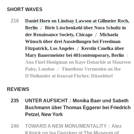
SHORT WAVES
216
Daniel Horn on Lindsay Lawson at Gillmeier Rech,
Berlin
Birte Löschenkohl über Nora Schultz in
/
der Renaissance Society, Chicago
Michaela
/
Wünsch über drei Ausstellungen bei Freedman
Fitzpatrick, Los Angeles
Kerstin Cmelka über
/
Mary Bauermeister bei 401contemporary, Berlin
/
Ana Finel Honigman on Kaye Donachie at Maureen
Paley, London
Timotheus Vermeulen on Ilse
/
D’Hollander at Konrad Fischer, Düsseldorf
REVIEWS
235
UNTER AUFSICHT
Monika Baer und Sabeth
/
Buchmann über Thomas Eggerer bei Friedrich
Petzel, New York
240
TOWARD A NEW MONUMENTALITY
Alex
/
Kitnick on Isa Genzken at The Museum of