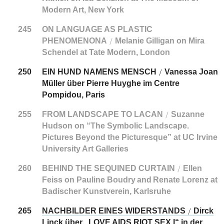
Modern Art, New York
245
ON LANGUAGE AS PLASTIC
PHENOMENONA
Melanie Gilligan on Mira
/
Schendel at Tate Modern, London
250
EIN HUND NAMENS MENSCH
Vanessa Joan
/
Müller über Pierre Huyghe im Centre
Pompidou, Paris
255
FROM LANDSCAPE TO LACAN
Suzanne
/
Hudson on “The Symbolic Landscape.
Pictures Beyond the Picturesque” at UC Irvine
University Art Galleries
260
BEHIND THE SEQUINED CURTAIN
Ellen
/
Feiss on Pauline Boudry and Renate Lorenz at
Badischer Kunstverein, Karlsruhe
265
NACHBILDER EINES WIDERSTANDS
Dirck
/
Linck über „LOVE AIDS RIOT SEX I“ in der