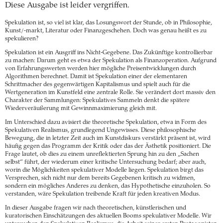
Diese Ausgabe ist leider vergriffen.
Spekulation ist, so viel ist klar, das Losungswort der Stunde, ob in Philosophie,
Kunst/-markt, Literatur oder Finanzgeschehen. Doch was genau heißt es zu
spekulieren?
Spekulation ist ein Ausgriff ins Nicht-Gegebene. Das Zukünftige kontrollierbar
zu machen: Darum geht es etwa der Spekulation als Finanzoperation. Aufgrund
von Erfahrungswerten werden hier mögliche Preisentwicklungen durch
Algorithmen berechnet. Damit ist Spekulation einer der elementaren
Schrittmacher des gegenwärtigen Kapitalismus und spielt auch für die
Wertgeneration im Kunstfeld eine zentrale Rolle. Sie verändert dort massiv den
Charakter der Sammlungen: Spekulatives Sammeln denkt die spätere
Wiederveräußerung mit Gewinnmaximierung gleich mit.
Im Unterschied dazu avisiert die theoretische Spekulation, etwa in Form des
Spekulativen Realismus, grundlegend Ungewisses. Diese philosophische
Bewegung, die in letzter Zeit auch im Kunstdiskurs verstärkt präsent ist, wird
häufig gegen das Programm der Kritik oder das der Ästhetik positioniert. Die
Frage lautet, ob dies zu einem unreflektierten Sprung hin zu den „Sachen
selbst“ führt, der wiederum einer kritische Untersuchung bedarf; aber auch,
worin die Möglichkeiten spekulativer Modelle liegen. Spekulation birgt das
Versprechen, sich nicht nur dem bereits Gegebenen kritisch zu widmen,
sondern ein mögliches Anderes zu denken, das Hypothetische einzuholen. So
verstanden, wäre Spekulation treibende Kraft für jeden kreativen Modus.
In dieser Ausgabe fragen wir nach theoretischen, künstlerischen und
kuratorischen Einschätzungen des aktuellen Booms spekulativer Modelle. Wir