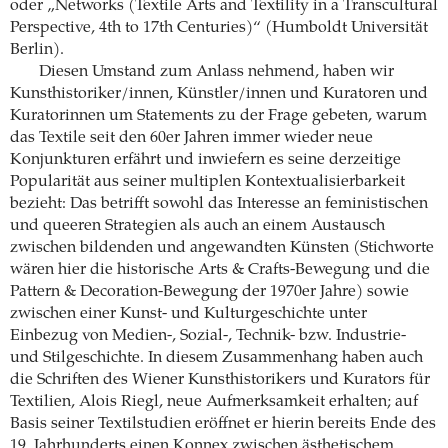
oder „Networks (Textile Arts and Textility in a Transcultural
Perspective, 4th to 17th Centuries)“ (Humboldt Universität
Berlin).
Diesen Umstand zum Anlass nehmend, haben wir
Kunsthistoriker/innen, Künstler/innen und Kuratoren und
Kuratorinnen um Statements zu der Frage gebeten, warum
das Textile seit den 60er Jahren immer wieder neue
Konjunkturen erfährt und inwiefern es seine derzeitige
Popularität aus seiner multiplen Kontextualisierbarkeit
bezieht: Das betrifft sowohl das Interesse an feministischen
und queeren Strategien als auch an einem Austausch
zwischen bildenden und angewandten Künsten (Stichworte
wären hier die historische Arts & Crafts-Bewegung und die
Pattern & Decoration-Bewegung der 1970er Jahre) sowie
zwischen einer Kunst- und Kulturgeschichte unter
Einbezug von Medien-, Sozial-, Technik- bzw. Industrie-
und Stilgeschichte. In diesem Zusammenhang haben auch
die Schriften des Wiener Kunsthistorikers und Kurators für
Textilien, Alois Riegl, neue Aufmerksamkeit erhalten; auf
Basis seiner Textilstudien eröffnet er hierin bereits Ende des
19. Jahrhunderts einen Konnex zwischen ästhetischem