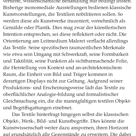
vertiefte, wissenschaftliche Behandlung nur bedingt leisten.
Bisherige monomediale Ausstellungen bedienen klassische
Kunstvorstellungen, die Textilien nobilitieren sollen. So
werden diese als Kunstwerke inszeniert, vornehmlich als
Gemälde oder Plastik. Dies mag zwar der künstlerischen
Intention entsprechen, sei diese reflektiert oder nicht. Die
Orientierung am Leitmedium Malerei verflacht allerdings
das Textile. Seine spezifischen raumzeitlichen Merkmale
wie etwa sein Umgang mit Schwerkraft, seine Formbarkeit
und Taktilität, seine Funktion als sichtbarmachende Folie,
die Herstellung von Kontext und an-architektonischem
Raum, die Einheit von Bild und Träger kommen in
derartigen Displays nicht zur Geltung. Aufgrund seiner
Produktions- und Erscheinungsweise lädt das Textile zu
oberflächlicher Analogie-bildung und formalistischer
Gleichmachung ein, die die mannigfaltigen textilen Objekt-
und Begriffsgattungen einebnet.
Das Textile hinterfragt hingegen selbst die klassischen
Objekt-, Werk-, Bild- und Kunstbegriffe. Dies könnte die
Kunstwissenschaft weiter dazu anspornen, ihren Horizont
auf grundsätzlich alle Gegenstände zu erweitern. Die dabei