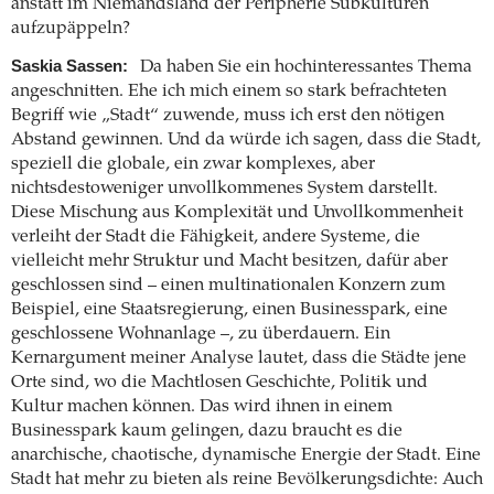
anstatt im Niemandsland der Peripherie Subkulturen
aufzupäppeln?
Saskia Sassen:
Da haben Sie ein hochinteressantes Thema
angeschnitten. Ehe ich mich einem so stark befrachteten
Begriff wie „Stadt“ zuwende, muss ich erst den nötigen
Abstand gewinnen. Und da würde ich sagen, dass die Stadt,
speziell die globale, ein zwar komplexes, aber
nichtsdestoweniger unvollkommenes System darstellt.
Diese Mischung aus Komplexität und Unvollkommenheit
verleiht der Stadt die Fähigkeit, andere Systeme, die
vielleicht mehr Struktur und Macht besitzen, dafür aber
geschlossen sind – einen multinationalen Konzern zum
Beispiel, eine Staatsregierung, einen Businesspark, eine
geschlossene Wohnanlage –, zu überdauern. Ein
Kernargument meiner Analyse lautet, dass die Städte jene
Orte sind, wo die Machtlosen Geschichte, Politik und
Kultur machen können. Das wird ihnen in einem
Businesspark kaum gelingen, dazu braucht es die
anarchische, chaotische, dynamische Energie der Stadt. Eine
Stadt hat mehr zu bieten als reine Bevölkerungsdichte: Auch