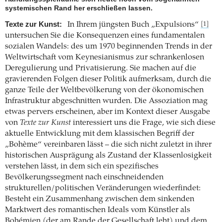
systemischen Rand her erschließen lassen.
Texte zur Kunst:
In Ihrem jüngsten Buch „Expulsions“
[1]
untersuchen Sie die Konsequenzen eines fundamentalen
sozialen Wandels: des um 1970 beginnenden Trends in der
Weltwirtschaft vom Keynesianismus zur schrankenlosen
Deregulierung und Privatisierung. Sie machen auf die
gravierenden Folgen dieser Politik aufmerksam, durch die
ganze Teile der Weltbevölkerung von der ökonomischen
Infrastruktur abgeschnitten wurden. Die Assoziation mag
etwas pervers erscheinen, aber im Kontext dieser Ausgabe
von
Texte zur Kunst
interessiert uns die Frage, wie sich diese
aktuelle Entwicklung mit dem klassischen Begriff der
„Bohème“ vereinbaren lässt – die sich nicht zuletzt in ihrer
historischen Ausprägung als Zustand der Klassenlosigkeit
verstehen lässt, in dem sich ein spezifisches
Bevölkerungssegment nach einschneidenden
strukturellen/politischen Veränderungen wiederfindet:
Besteht ein Zusammenhang zwischen dem sinkenden
Marktwert des romantischen Ideals vom Künstler als
Bohémien (der am Rande der Gesellschaft lebt) und dem