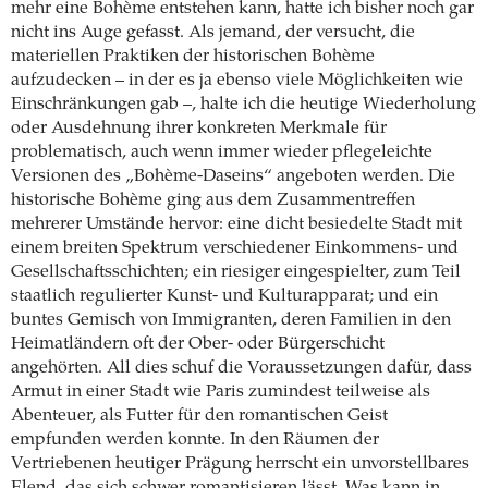
mehr eine Bohème entstehen kann, hatte ich bisher noch gar
nicht ins Auge gefasst. Als jemand, der versucht, die
materiellen Praktiken der historischen Bohème
aufzudecken – in der es ja ebenso viele Möglichkeiten wie
Einschränkungen gab –, halte ich die heutige Wiederholung
oder Ausdehnung ihrer konkreten Merkmale für
problematisch, auch wenn immer wieder pflegeleichte
Versionen des „Bohème-Daseins“ angeboten werden. Die
historische Bohème ging aus dem Zusammentreffen
mehrerer Umstände hervor: eine dicht besiedelte Stadt mit
einem breiten Spektrum verschiedener Einkommens- und
Gesellschaftsschichten; ein riesiger eingespielter, zum Teil
staatlich regulierter Kunst- und Kulturapparat; und ein
buntes Gemisch von Immigranten, deren Familien in den
Heimatländern oft der Ober- oder Bürgerschicht
angehörten. All dies schuf die Voraussetzungen dafür, dass
Armut in einer Stadt wie Paris zumindest teilweise als
Abenteuer, als Futter für den romantischen Geist
empfunden werden konnte. In den Räumen der
Vertriebenen heutiger Prägung herrscht ein unvorstellbares
Elend, das sich schwer romantisieren lässt. Was kann in