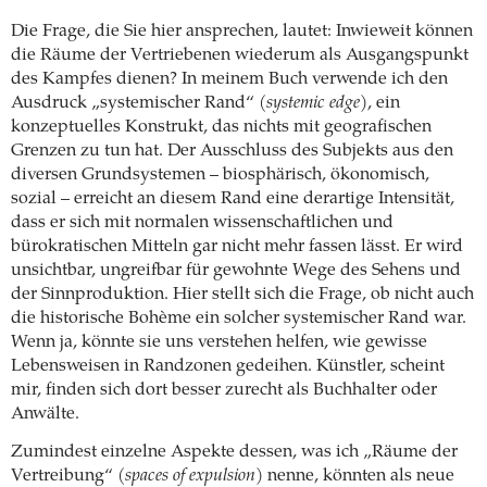
Die Frage, die Sie hier ansprechen, lautet: Inwieweit können
die Räume der Vertriebenen wiederum als Ausgangspunkt
des Kampfes dienen? In meinem Buch verwende ich den
Ausdruck „systemischer Rand“ (
systemic edge
), ein
konzeptuelles Konstrukt, das nichts mit geografischen
Grenzen zu tun hat. Der Ausschluss des Subjekts aus den
diversen Grundsystemen – biosphärisch, ökonomisch,
sozial – erreicht an diesem Rand eine derartige Intensität,
dass er sich mit normalen wissenschaftlichen und
bürokratischen Mitteln gar nicht mehr fassen lässt. Er wird
unsichtbar, ungreifbar für gewohnte Wege des Sehens und
der Sinnproduktion. Hier stellt sich die Frage, ob nicht auch
die historische Bohème ein solcher systemischer Rand war.
Wenn ja, könnte sie uns verstehen helfen, wie gewisse
Lebensweisen in Randzonen gedeihen. Künstler, scheint
mir, finden sich dort besser zurecht als Buchhalter oder
Anwälte.
Zumindest einzelne Aspekte dessen, was ich „Räume der
Vertreibung“ (
spaces of expulsion
) nenne, könnten als neue