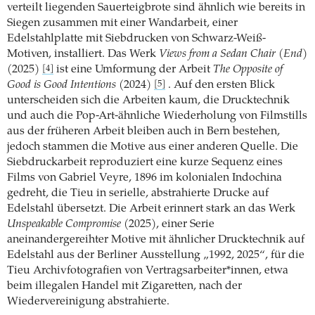
verteilt liegenden Sauerteigbrote sind ähnlich wie bereits in
Siegen zusammen mit einer Wandarbeit, einer
Edelstahlplatte mit Siebdrucken von Schwarz-Weiß-
Motiven, installiert. Das Werk
Views from a Sedan Chair (End)
(2025)
ist eine Umformung der Arbeit
The Opposite of
[4]
Good is Good Intentions
(2024)
. Auf den ersten Blick
[5]
unterscheiden sich die Arbeiten kaum, die Drucktechnik
und auch die Pop-Art-ähnliche Wiederholung von Filmstills
aus der früheren Arbeit bleiben auch in Bern bestehen,
jedoch stammen die Motive aus einer anderen Quelle. Die
Siebdruckarbeit reproduziert eine kurze Sequenz eines
Films von Gabriel Veyre, 1896 im kolonialen Indochina
gedreht, die Tieu in serielle, abstrahierte Drucke auf
Edelstahl übersetzt. Die Arbeit erinnert stark an das Werk
Unspeakable Compromise
(2025), einer Serie
aneinandergereihter Motive mit ähnlicher Drucktechnik auf
Edelstahl aus der Berliner Ausstellung „1992, 2025“, für die
Tieu Archivfotografien von Vertragsarbeiter*innen, etwa
beim illegalen Handel mit Zigaretten, nach der
Wiedervereinigung abstrahierte.