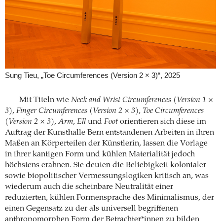
Sung Tieu, „Toe Circumferences (Version 2 × 3)“, 2025
Mit Titeln wie
Neck and Wrist Circumferences (Version 1 ×
3)
,
Finger Circumferences (Version 2 × 3)
,
Toe Circumferences
(Version 2 × 3)
,
Arm
,
Ell
und
Foot
orientieren sich diese im
Auftrag der Kunsthalle Bern entstandenen Arbeiten in ihren
Maßen an Körperteilen der Künstlerin, lassen die Vorlage
in ihrer kantigen Form und kühlen Materialität jedoch
höchstens erahnen. Sie deuten die Beliebigkeit kolonialer
sowie biopolitischer Vermessungslogiken kritisch an, was
wiederum auch die scheinbare Neutralität einer
reduzierten, kühlen Formensprache des Minimalismus, der
einen Gegensatz zu der als universell begriffenen
anthropomorphen Form der Betrachter*innen zu bilden