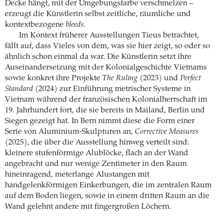
Decke hängt, mit der Umgebungsfarbe verschmelzen –
erzeugt die Künstlerin selbst zeitliche, räumliche und
kontextbezogene
bleeds
.
Im Kontext früherer Ausstellungen Tieus betrachtet,
fällt auf, dass Vieles von dem, was sie hier zeigt, so oder so
ähnlich schon einmal da war. Die Künstlerin setzt ihre
Auseinandersetzung mit der Kolonialgeschichte Vietnams
sowie konkret ihre Projekte
The Ruling
(2023) und
Perfect
Standard
(2024) zur Einführung metrischer Systeme in
Vietnam während der französischen Kolonialherrschaft im
19. Jahrhundert fort, die sie bereits in Mailand, Berlin und
Siegen gezeigt hat. In Bern nimmt diese die Form einer
Serie von Aluminium-Skulpturen an,
Corrective Measures
(2025), die über die Ausstellung hinweg verteilt sind:
kleinere stufenförmige Alublöcke, flach an der Wand
angebracht und nur wenige Zentimeter in den Raum
hineinragend, meterlange Alustangen mit
handgelenkförmigen Einkerbungen, die im zentralen Raum
auf dem Boden liegen, sowie in einem dritten Raum an die
Wand gelehnt andere mit fingergroßen Löchern.