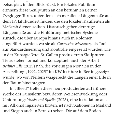
behauptet, in den Blick rückt. Ein lokales Publikum
erinnern diese Skulpturen an den berühmten Berner
Zytglogge-Turm, unter dem sich metallene Längenmaße aus
dem 17. Jahrhundert finden, die den lokalen Kaufleuten als
Maßstab dienen sollten. Historisch gehen derartige
Längenmaße auf die Einführung metrischer Systeme
zurück, die über Europa hinaus auch in Kolonien
eingeführt wurden, wo sie als
Corrective Measures
, als Tools
zur Standardisierung und Kontrolle eingesetzt wurden. Die
in der Kunstgießerei St. Gallen produzierten Skulpturen
Tieus stehen formal und konzeptuell auch der Arbeit
Berliner Elle
(2025) nah, die vor einigen Monaten in der
Ausstellung „1992, 2025“ im KW Institute in Berlin gezeigt
wurde, wo von Pfeilern waagerecht die Längen einer Elle in
den Raum hineinragten.
In „Bleed“ treffen diese neu produzierten auf frühere
Werke der Künstlerin bzw. deren Weiterentwicklung oder
Umformung:
Yeasts and Spirits
(2023), eine Installation aus
mit Alkohol injizierten Broten, ist nach Stationen in Mailand
und Siegen auch in Bern zu sehen. Die auf dem Boden