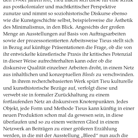
den 1990er Jahren fort; Tieu macht sich diese für eine Kritik
aus postkolonialer und machtkritischer Perspektive
zunutze und nimmt so soziohistorische Diskurse ebenso
wie die Kunstgeschichte selbst, beispielsweise die Ästhetik
des Minimalismus, in den Blick. Angesichts der großen
Menge an Ausstellungen auf Basis von Auftragsarbeiten
sowie der prozessorientierten Arbeitsweise Tieus stellt sich
in Bezug auf künftige Präsentationen die Frage, ob die von
ihr entwickelte künstlerische Praxis ihr kritisches Potenzial
in dieser Weise aufrechterhalten kann oder ob die
diskursive Qualität einzelner Arbeiten droht, in einem Netz
aus inhaltlichen und konzeptuellen
Bleeds
zu verschwinden.
In ihrem recherchebasierten Werk spürt Tieu kulturelle
und kunsthistorische Bezüge auf, verfolgt diese und
verwebt sie in formaler Zurückhaltung zu einem
fortlaufenden Netz an diskursiven Knotenpunkten. Jedes
Objekt, jede Form und Methode Tieus kann künftig in einer
neuen Produktion schon mal da gewesen sein, in diese
überlaufen und so zu einem weiteren Glied in einem
Netzwerk an Beiträgen zu einer größeren Erzählung
werden, in die mit der Ausstellung „Bleed“ nun auch die