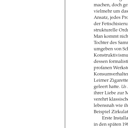
machen, doch geh
vielmehr um das
Ansatz, jedes Pr
der Fetischisier
strukturelle Ord
Man kommt nicht
Tochter des Sam
umgeben von Sch
Konstruktivismus
dessen formalist
profanen Werksto
Konsumverhalten
Leirner Zigarette
geleert hatte.
Us 
ihrer Liebe zur 
verehrt klassisc
lebensnah wie ih
Beispiel Zirkula
Erste Install
in den späten 19