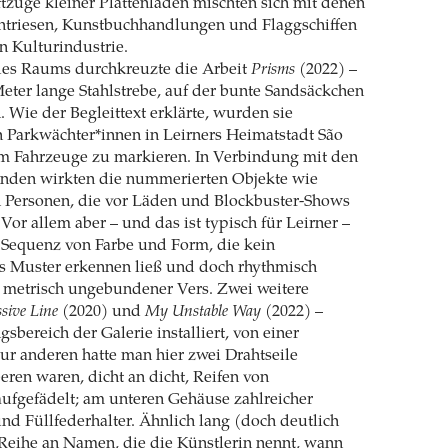
tzüge kleiner Plattenläden mischten sich mit denen
ntriesen, Kunstbuchhandlungen und Flaggschiffen
en Kulturindustrie.
es Raums durchkreuzte die Arbeit
Prisms
(2022) –
eter lange Stahlstrebe, auf der bunte Sandsäckchen
. Wie der Begleittext erklärte, wurden sie
 Parkwächter*innen in Leirners Heimatstadt São
um Fahrzeuge zu markieren. In Verbindung mit den
nden wirkten die nummerierten Objekte wie
on Personen, die vor Läden und Blockbuster-Shows
Vor allem aber – und das ist typisch für Leirner –
e Sequenz von Farbe und Form, die kein
s Muster erkennen ließ und doch rhythmisch
n metrisch ungebundener Vers. Zwei weitere
sive Line
(2020) und
My Unstable Way
(2022) –
sbereich der Galerie installiert, von einer
r anderen hatte man hier zwei Drahtseile
ren waren, dicht an dicht, Reifen von
ufgefädelt; am unteren Gehäuse zahlreicher
nd Füllfederhalter. Ähnlich lang (doch deutlich
e Reihe an Namen, die die Künstlerin nennt, wann