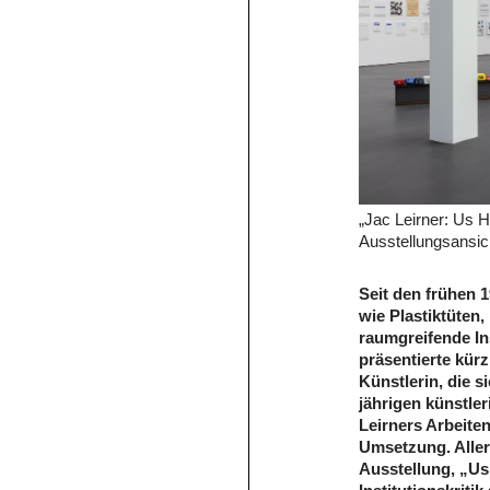
„Jac Leirner: Us H
Ausstellungsansic
Seit den frühen 
wie Plastiktüten,
raumgreifende Ins
präsentierte kürz
Künstlerin, die s
jährigen künstle
Leirners Arbeite
Umsetzung. Allerd
Ausstellung, „Us 