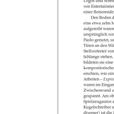
Logos und Schrif
von Entertainme
einer florierend
Den Boden d
eine etwa zehn M
aufgereiht waren
ursprünglich von
Paolo genutzt, 
Tüten an den Wä
Stellvertreter v
Schlange stehen. 
bildeten sie ein
kompositorische
erschien, wie ei
Arbeiten –
Expres
waren im Eingang
Zwischenwand zu
gespannt. Am obe
Spielzeugautos a
Kugelschreiber u
diverser) ist di