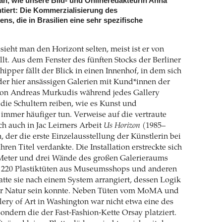
k an, wie unsere Bild- und Onlineredakteurin Anna
tiert: Die Kommerzialisierung des
s, die in Brasilien eine sehr spezifische
sieht man den Horizont selten, meist ist er von
lt. Aus dem Fenster des fünften Stocks der Berliner
hipper fällt der Blick in einen Innenhof, in dem sich
er hier ansässigen Galerien mit Kund*innen der
on Andreas Murkudis während jedes Gallery
ie Schultern reiben, wie es Kunst und
 immer häufiger tun. Verweise auf die vertraute
ch auch in Jac Leirners Arbeit
Us Horizon
(1985–
 der die erste Einzelausstellung der Künstlerin bei
hren Titel verdankte. Die Installation erstreckte sich
Meter und drei Wände des großen Galerieraums
 220 Plastiktüten aus Museumsshops und anderen
atte sie nach einem System arrangiert, dessen Logik
er Natur sein konnte. Neben Tüten vom MoMA und
lery of Art in Washington war nicht etwa eine des
ondern die der Fast-Fashion-Kette Orsay platziert.