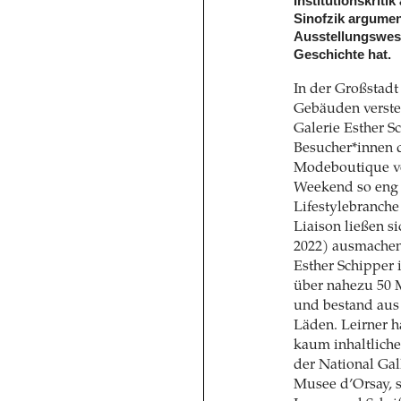
Institutionskriti
Sinofzik argumen
Ausstellungswesen
Geschichte hat.
In der Großstadt 
Gebäuden verstel
Galerie Esther Sc
Besucher*innen d
Modeboutique v
Weekend so eng d
Lifestylebranche
Liaison ließen si
2022) ausmachen,
Esther Schipper i
über nahezu 50 
und bestand aus
Läden. Leirner h
kaum inhaltlich
der National Gal
Musee d’Orsay, s