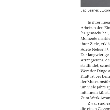
Jac Leirner, „Exp
In ihrer lin
Arbeiten den Ein
festgemacht hat,
Momente markiere
ihrer Ziele, erkl
Adele Nelson
[1]
Der langwierige
Arrangierens, de
stattfindet, schr
Wert der Dinge 
Kraft ist bei Le
der Museumstüten
um viele Jahre s
mit ihrem künstl
Zum-Werk-Arran
Zwar sind es
die einen Gegen