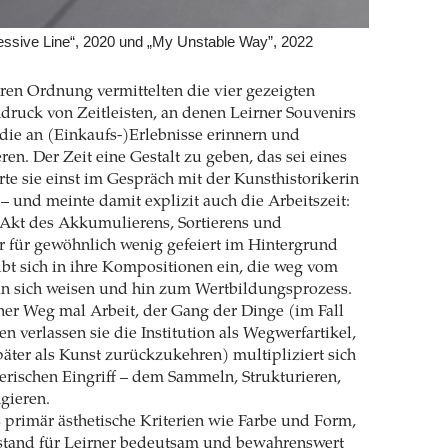
ressive Line“, 2020 und „My Unstable Way”, 2022
earen Ordnung vermittelten die vier gezeigten
druck von Zeitleisten, an denen Leirner Souvenirs
 die an (Einkaufs-)Erlebnisse erinnern und
n. Der Zeit eine Gestalt zu geben, das sei eines
ärte sie einst im Gespräch mit der Kunsthistorikerin
– und meinte damit explizit auch die Arbeitszeit:
 Akt des Akkumulierens, Sortierens und
r für gewöhnlich wenig gefeiert im Hintergrund
eibt sich in ihre Kompositionen ein, die weg vom
an sich weisen und hin zum Wertbildungsprozess.
irner Weg mal Arbeit, der Gang der Dinge (im Fall
 verlassen sie die Institution als Wegwerfartikel,
päter als Kunst zurückzukehren) multipliziert sich
erischen Eingriff – dem Sammeln, Strukturieren,
gieren.
 primär ästhetische Kriterien wie Farbe und Form,
stand für Leirner bedeutsam und bewahrenswert