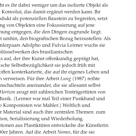
t es ihr dabei weniger um das isolierte Objekt als
 Konvolut, das damit ergänzt werden kann. Ihr
odukt als potenziellen Baustein zu begreifen, setzt
ung von Objekten eine Fokussierung auf jene
nung entgegen, die den Dingen zugrunde liegt.
 umhin, den biografischen Bezug herzustellen: Als
mlerpaars Adolpho und Fulvia Leirner wuchs sie
lüsselwerken des brasilianischen
 auf, der ihre Kunst offenkundig geprägt hat,
ische Selbstbezüglichkeit sie jedoch früh mit
ffen konterkarierte, die auf ihr eigenes Leben und
 verweisen. Für ihre Arbeit
Lung
(1987) reihte
nschachteln aneinander, die sie allesamt selbst
Horizon
zeugt mit zahlreichen Tonträgertüten von
Musik. (Leirner war mal Teil einer Punkband und
he Komponisten wie Mahler.) Weltlich und
r Material sind auch ihre zentralen Themen: zum
tion, Serialisierung und Wiederholung.
ationen aus Plastiktüten entwickelte die Künstlerin
80er Jahren. Auf die Arbeit
Nomes
, für die sie