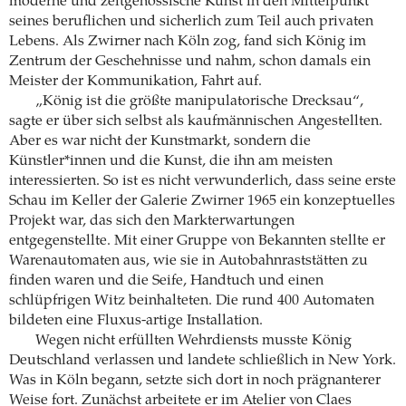
moderne und zeitgenössische Kunst in den Mittelpunkt
seines beruflichen und sicherlich zum Teil auch privaten
Lebens. Als Zwirner nach Köln zog, fand sich König im
Zentrum der Geschehnisse und nahm, schon damals ein
Meister der Kommunikation, Fahrt auf.
„König ist die größte manipulatorische Drecksau“,
sagte er über sich selbst als kaufmännischen Angestellten.
Aber es war nicht der Kunstmarkt, sondern die
Künstler*innen und die Kunst, die ihn am meisten
interessierten. So ist es nicht verwunderlich, dass seine erste
Schau im Keller der Galerie Zwirner 1965 ein konzeptuelles
Projekt war, das sich den Markterwartungen
entgegenstellte. Mit einer Gruppe von Bekannten stellte er
Warenautomaten aus, wie sie in Autobahnraststätten zu
finden waren und die Seife, Handtuch und einen
schlüpfrigen Witz beinhalteten. Die rund 400 Automaten
bildeten eine Fluxus-artige Installation.
Wegen nicht erfüllten Wehrdiensts musste König
Deutschland verlassen und landete schließlich in New York.
Was in Köln begann, setzte sich dort in noch prägnanterer
Weise fort. Zunächst arbeitete er im Atelier von Claes