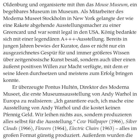
Oldenburg und organisierte mit ihm das
Mouse Museum
, ein
begehbares Museum im Museum. Als Mitarbeiter des
Moderna Museet Stockholm in New York gelangte der wie
eine Rakete abgehende Ausstellungsmacher zu einer
Greencard und war somit legal in den USA. König bedankte
sich mit einer legendären A+++-Ausstellung. Bereits in
jungen Jahren bewies der Kurator, dass er nicht nur ein
ausgezeichnetes Gespür für und immer größeres Wissen
über zeitgenössische Kunst besaß, sondern auch über einen
äußerst positiven Willen zur Macht verfügte, mit dem er
seine Ideen durchsetzen und meistens zum Erfolg bringen
konnte.
Er überzeugte Pontus Hultén, Direktor des Moderna
Museet, die erste Museumsausstellung von Andy Warhol in
Europa zu realisieren: „Ich garantiere euch, ich mache eine
Ausstellung von Andy Warhol und die kostet keinen
Pfennig Geld. Wir leihen nichts aus, sondern produzieren
alles selbst für die Ausstellung.“
Cow Wallpaper
(1966),
Silver
Clouds
(1966),
Flowers
(1964),
Electric Chairs
(1963) – alles im
großen Format günstig produziert. Außerdem wurden die