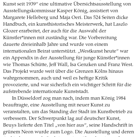
Kunst seit 1939“ eine ultimative Übersichtsausstellung von
Ausstellungskommissar Kasper König, assistiert von
Margarete Helleberg und Maja Oeri. Das 524 Seiten dicke
Handbuch, ein kunsthistorisches Meisterwerk, hat Laszlo
Glozer erarbeitet, der auch für die Auswahl der
Künstler*innen mit zuständig war. Die Vorbereitung
dauerte dreieinhalb Jahre und wurde von einem
internationalen Beirat unterstützt. „Westkunst heute“ war
ein Appendix in der Ausstellung für junge Künstler*innen
wie Thomas Schütte, Jeff Wall, Isa Genzken und Franz West.
Das Projekt wurde weit über die Grenzen Kölns hinaus
wahrgenommen, auch und weil es heftige Kritik
provozierte, und war sicherlich ein wichtiger Schritt für die
aufstrebende internationale Kunststadt.
In Düsseldorf zog man nach, indem man König 1984
beauftragte, eine Ausstellung mit neuer Kunst zu
veranstalten, um das Standing der Stadt im Kunstbetrieb zu
verbessern. Der Schwerpunkt lag auf deutscher Kunst,
Beuys lieferte den Titel „von hier aus“, seine Handschrift in
grünem Neon wurde zum Logo. Die Ausstellung und deren