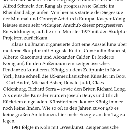
schon bald hatten sie den Vorgängern Rudolf Zwirner und
Alfred Schmela den Rang als progressivste Galerie im
Rheinland abgelaufen. Von hier aus startete der Siegeszug
der Minimal und Concept Art durch Europa. Kasper König
leistete einen sehr wichtigen Anschub dieser progressiven
Entwicklungen, auf die er in Münster 1977 mit den Skulptur
Projekten zurückkam.
Klaus Bußmann organisierte dort eine Ausstellung über
moderne Skulptur mit Auguste Rodin, Constantin Brancusi,
Alberto Giacometti und Alexander Calder. Er forderte
König auf, für den Außenraum ein zeitgenössisches
Pendant zu kuratieren. König, zu dem Zeitpunkt in New
York, hatte schnell die US-amerikanischen Künstler im Boot
– Carl André, Michael Asher, Donald Judd, Claes
Oldenburg, Richard Serra – sowie den Briten Richard Long.
Als deutsche Künstler wurden Joseph Beuys und Ulrich
Rückriem eingeladen. Künstlerinnen konnte König immer
noch keine finden. Wie so oft in den Jahren zuvor gab es
keine großen Ambitionen, hier mehr Energie an den Tag zu
legen.
1981 folgte in Köln mit „Westkunst: Zeitgenössische