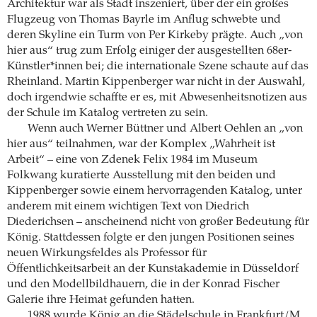
Architektur war als Stadt inszeniert, über der ein großes
Flugzeug von Thomas Bayrle im Anflug schwebte und
deren Skyline ein Turm von Per Kirkeby prägte. Auch „von
hier aus“ trug zum Erfolg einiger der ausgestellten 68er-
Künstler*innen bei; die internationale Szene schaute auf das
Rheinland. Martin Kippenberger war nicht in der Auswahl,
doch irgendwie schaffte er es, mit Abwesenheitsnotizen aus
der Schule im Katalog vertreten zu sein.
Wenn auch Werner Büttner und Albert Oehlen an „von
hier aus“ teilnahmen, war der Komplex „Wahrheit ist
Arbeit“ – eine von Zdenek Felix 1984 im Museum
Folkwang kuratierte Ausstellung mit den beiden und
Kippenberger sowie einem hervorragenden Katalog, unter
anderem mit einem wichtigen Text von Diedrich
Diederichsen – anscheinend nicht von großer Bedeutung für
König. Stattdessen folgte er den jungen Positionen seines
neuen Wirkungsfeldes als Professor für
Öffentlichkeitsarbeit an der Kunstakademie in Düsseldorf
und den Modellbildhauern, die in der Konrad Fischer
Galerie ihre Heimat gefunden hatten.
1988 wurde König an die Städelschule in Frankfurt/M.