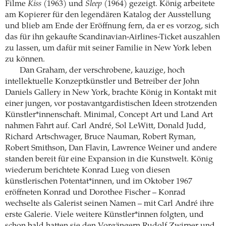
Filme
Kiss
(1963) und
Sleep
(1964) gezeigt. König arbeitete
am Kopierer für den legendären Katalog der Ausstellung
und blieb am Ende der Eröffnung fern, da er es vorzog, sich
das für ihn gekaufte Scandinavian-Airlines-Ticket auszahlen
zu lassen, um dafür mit seiner Familie in New York leben
zu können.
Dan Graham, der verschrobene, kauzige, hoch
intellektuelle Konzeptkünstler und Betreiber der John
Daniels Gallery in New York, brachte König in Kontakt mit
einer jungen, vor postavantgardistischen Ideen strotzenden
Künstler*innenschaft. Minimal, Concept Art und Land Art
nahmen Fahrt auf. Carl André, Sol LeWitt, Donald Judd,
Richard Artschwager, Bruce Nauman, Robert Ryman,
Robert Smithson, Dan Flavin, Lawrence Weiner und andere
standen bereit für eine Expansion in die Kunstwelt. König
wiederum berichtete Konrad Lueg von diesen
künstlerischen Potentat*innen, und im Oktober 1967
eröffneten Konrad und Dorothee Fischer – Konrad
wechselte als Galerist seinen Namen – mit Carl André ihre
erste Galerie. Viele weitere Künstler*innen folgten, und