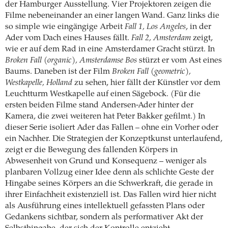
der Hamburger Ausstellung. Vier Projektoren zeigen die
Filme nebeneinander an einer langen Wand. Ganz links die
so simple wie eingängige Arbeit
Fall 1, Los Angeles
, in der
Ader vom Dach eines Hauses fällt.
Fall 2, Amsterdam
zeigt,
wie er auf dem Rad in eine Amsterdamer Gracht stürzt. In
Broken Fall (organic), Amsterdamse Bos
stürzt er vom Ast eines
Baums. Daneben ist der Film
Broken Fall (geometric),
Westkapelle, Holland
zu sehen, hier fällt der Künstler vor dem
Leuchtturm Westkapelle auf einen Sägebock. (Für die
ersten beiden Filme stand Andersen-Ader hinter der
Kamera, die zwei weiteren hat Peter Bakker gefilmt.) In
dieser Serie isoliert Ader das Fallen – ohne ein Vorher oder
ein Nachher. Die Strategien der Konzeptkunst unterlaufend,
zeigt er die Bewegung des fallenden Körpers in
Abwesenheit von Grund und Konsequenz – weniger als
planbaren Vollzug einer Idee denn als schlichte Geste der
Hingabe seines Körpers an die Schwerkraft, die gerade in
ihrer Einfachheit existenziell ist. Das Fallen wird hier nicht
als Ausführung eines intellektuell gefassten Plans oder
Gedankens sichtbar, sondern als performativer Akt der