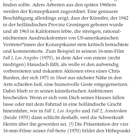
finden sollte. Aders Arbeiten aus den späten 1960ern
werden der Konzeptkunst zugeordnet. Eine genauere
Beschäftigung allerdings zeigt, dass der Künstler, der 1942
in der holländischen Provinz Groningen geboren wurde
und ab 1963 in Kalifornien lebte, die strengen, rational-
nüchternen Ausdrucksformen von US-amerikanischen
Vertreter*innen der Konzeptkunst stets kritisch betrachtete
und kommentierte. Zum Beispiel in seinem 16-mm-Film
Fall I, Los Angeles
(1970), in dem Ader von einem (recht
niedrigen) Hausdach fällt, als wolle er den aufwendig
vorbereiteten und riskanten Aktionen etwa eines Chris
Burden, der sich 1971 in
Shoot
aus nächster Nähe in den
Arm schießen ließ, eine humorvolle Geste entgegensetzen.
Dabei blieb er in seinen künstlerischen Ambitionen
bescheiden: Wenn er sich vom Dach seines Hauses fallen
lasse oder mit dem Fahrrad in eine holländische Gracht
hineinfahre, wie in
Fall 1, Los Angeles
und
Fall 2, Amsterdam
(beide 1970) dann schlicht deshalb, weil die Schwerkraft
Herrin über ihn geworden sei.
Die Präsentation der vier
[3]
16-mm-Filme seiner
Fall
-Serie (1970) bildet den Höhepunkt