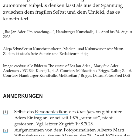
autonomen Subjekts denken lässt als aus der Spannung
zwischen dem fragilen Selbst und dem Umfeld, das es
konstituiert.
„Bas Jan Ader: I’m searching…“, Hamburger Kunsthalle, 11. April bis 24. August
2025.
Alicja Schindler ist Kunsthistorikerin, Medien- und Kulturwissenschaftlerin.
Zudem ist sie als freie Autorin und Redakteurin tätig.
Image credits: Alle Bilder © The estate of Bas Jan Ader / Mary Sue Ader
Andersen / VG Bild-Kunst; 1., 4., 5. Courtesy Meliksetian / Briggs, Dallas; 2. + 6.
Courtesy Hamburger Kunsthalle, Meliksetian / Briggs, Dallas, Fotos Fred Dott
ANMERKUNGEN
Selbst das
Personenlexikon
des
Kunstforums
gibt unter
[1]
Aders Eintrag an, er sei seit 1975 „vermisst“, nicht
gestorben. Vgl. letzter Zugriff: 19.8.2025.
Aufgenommen von dem Fotojournalisten Alberto Martí
[2]