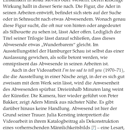
Einsamkeit in Road Movies oder Western. Deren kitschige
Wirkung hallt in dieser Serie nach. Die Figur, die Ader in
seinen Arbeiten entwirft, befindet sich stets auf der Suche
oder in Sehnsucht nach etwas Abwesendem. Wonach genau
diese Figur sucht, die oft nur von hinten oder angedeutet
als Silhouette zu sehen ist, lässt Ader offen. Lediglich der
Titel seiner Trilogie lässt darauf schließen, dass dieses
Abwesende etwas „Wunderbarem“ gleicht. Im
Ausstellungstitel der Hamburger Schau ist selbst das einer
Auslassung gewichen, als solle betont werden, wie
omnipräsent das Abwesende in seinen Arbeiten ist.
Auch in der Videoarbeit
I’m too sad to tell you
(1970–71),
die die Ausstellung in einer Nische zeigt, in der es sich gut
zweisam mit dem Werk sein lässt, wird die Anwesenheit
des Abwesenden spürbar. Dreieinhalb Minuten lang weint
der Künstler. Die Kamera, hier wieder geführt von Peter
Bakker, zeigt Aders Mimik aus nächster Nähe. Es gibt
darüber hinaus keine Handlung. Abwesend ist hier der
Grund seiner Trauer. Julia Kersting interpretiert die
Videoarbeit in ihrem Katalogbeitrag als Dekonstruktion
eines vorherrschenden Männlichkeitsbilds
– eine Lesart,
[7]