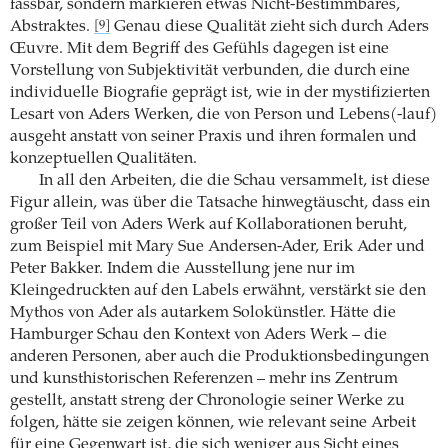
fassbar, sondern markieren etwas Nicht-Bestimmbares,
Abstraktes.
Genau diese Qualität zieht sich durch Aders
[9]
Œuvre. Mit dem Begriff des Gefühls dagegen ist eine
Vorstellung von Subjektivität verbunden, die durch eine
individuelle Biografie geprägt ist, wie in der mystifizierten
Lesart von Aders Werken, die von Person und Lebens(-lauf)
ausgeht anstatt von seiner Praxis und ihren formalen und
konzeptuellen Qualitäten.
In all den Arbeiten, die die Schau versammelt, ist diese
Figur allein, was über die Tatsache hinwegtäuscht, dass ein
großer Teil von Aders Werk auf Kollaborationen beruht,
zum Beispiel mit Mary Sue Andersen-Ader, Erik Ader und
Peter Bakker. Indem die Ausstellung jene nur im
Kleingedruckten auf den Labels erwähnt, verstärkt sie den
Mythos von Ader als autarkem Solokünstler. Hätte die
Hamburger Schau den Kontext von Aders Werk – die
anderen Personen, aber auch die Produktionsbedingungen
und kunsthistorischen Referenzen – mehr ins Zentrum
gestellt, anstatt streng der Chronologie seiner Werke zu
folgen, hätte sie zeigen können, wie relevant seine Arbeit
für eine Gegenwart ist, die sich weniger aus Sicht eines