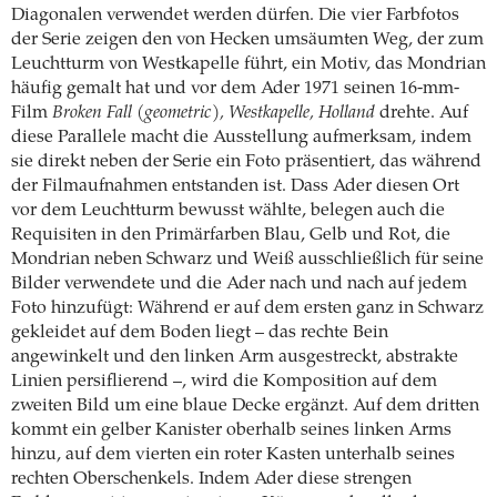
Diagonalen verwendet werden dürfen. Die vier Farbfotos
der Serie zeigen den von Hecken umsäumten Weg, der zum
Leuchtturm von Westkapelle führt, ein Motiv, das Mondrian
häufig gemalt hat und vor dem Ader 1971 seinen 16-mm-
Film
Broken Fall (geometric), Westkapelle, Holland
drehte. Auf
diese Parallele macht die Ausstellung aufmerksam, indem
sie direkt neben der Serie ein Foto präsentiert, das während
der Filmaufnahmen entstanden ist. Dass Ader diesen Ort
vor dem Leuchtturm bewusst wählte, belegen auch die
Requisiten in den Primärfarben Blau, Gelb und Rot, die
Mondrian neben Schwarz und Weiß ausschließlich für seine
Bilder verwendete und die Ader nach und nach auf jedem
Foto hinzufügt: Während er auf dem ersten ganz in Schwarz
gekleidet auf dem Boden liegt – das rechte Bein
angewinkelt und den linken Arm ausgestreckt, abstrakte
Linien persiflierend –, wird die Komposition auf dem
zweiten Bild um eine blaue Decke ergänzt. Auf dem dritten
kommt ein gelber Kanister oberhalb seines linken Arms
hinzu, auf dem vierten ein roter Kasten unterhalb seines
rechten Oberschenkels. Indem Ader diese strengen