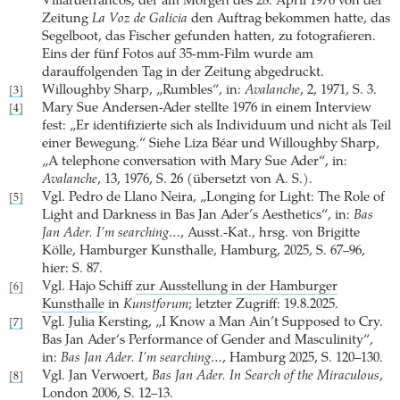
Villardefrancos, der am Morgen des 28. April 1976 von der
Zeitung
La Voz de Galicia
den Auftrag bekommen hatte, das
Segelboot, das Fischer gefunden hatten, zu fotografieren.
Eins der fünf Fotos auf 35-mm-Film wurde am
darauffolgenden Tag in der Zeitung abgedruckt.
Willoughby Sharp, „Rumbles“, in:
Avalanche
, 2, 1971, S. 3.
[3]
Mary Sue Andersen-Ader stellte 1976 in einem Interview
[4]
fest: „Er identifizierte sich als Individuum und nicht als Teil
einer Bewegung.“ Siehe Liza Béar und Willoughby Sharp,
„A telephone conversation with Mary Sue Ader“, in:
Avalanche
, 13, 1976, S. 26 (übersetzt von A. S.).
Vgl. Pedro de Llano Neira, „Longing for Light: The Role of
[5]
Light and Darkness in Bas Jan Ader’s Aesthetics“, in:
Bas
Jan Ader. I’m searching…
, Ausst.-Kat., hrsg. von Brigitte
Kölle, Hamburger Kunsthalle, Hamburg, 2025, S. 67–96,
hier: S. 87.
Vgl. Hajo Schiff
zur Ausstellung in der Hamburger
[6]
Kunsthalle
in
Kunstforum
; letzter Zugriff: 19.8.2025.
Vgl. Julia Kersting, „I Know a Man Ain’t Supposed to Cry.
[7]
Bas Jan Ader‘s Performance of Gender and Masculinity“,
in:
Bas Jan Ader. I’m searching…
, Hamburg 2025, S. 120–130.
Vgl. Jan Verwoert,
Bas Jan Ader. In Search of the Miraculous
,
[8]
London 2006, S. 12–13.