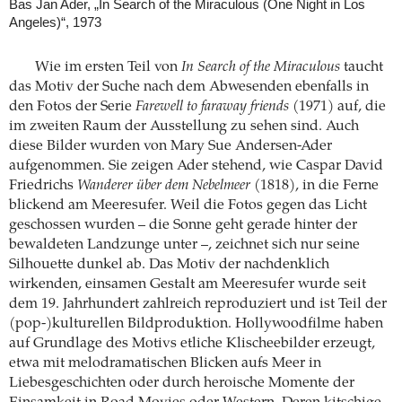
Bas Jan Ader, „In Search of the Miraculous (One Night in Los
Angeles)“, 1973
Wie im ersten Teil von
In Search of the Miraculous
taucht
das Motiv der Suche nach dem Abwesenden ebenfalls in
den Fotos der Serie
Farewell to faraway friends
(1971) auf, die
im zweiten Raum der Ausstellung zu sehen sind. Auch
diese Bilder wurden von Mary Sue Andersen-Ader
aufgenommen. Sie zeigen Ader stehend, wie Caspar David
Friedrichs
Wanderer über dem Nebelmeer
(1818), in die Ferne
blickend am Meeresufer. Weil die Fotos gegen das Licht
geschossen wurden – die Sonne geht gerade hinter der
bewaldeten Landzunge unter –, zeichnet sich nur seine
Silhouette dunkel ab. Das Motiv der nachdenklich
wirkenden, einsamen Gestalt am Meeresufer wurde seit
dem 19. Jahrhundert zahlreich reproduziert und ist Teil der
(pop-)kulturellen Bildproduktion. Hollywoodfilme haben
auf Grundlage des Motivs etliche Klischeebilder erzeugt,
etwa mit melodramatischen Blicken aufs Meer in
Liebesgeschichten oder durch heroische Momente der