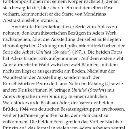
Farbkompositionen mit seinem Körper nachstellt, der an
sich beweglich ist, hier aber in ein und derselben Pose
verharrt, kommentiert er die Starre von Mondrians
Abstraktionslehre ironisch.
Anstatt die Präsentation dieser Serie zum Anlass zu
nehmen, den kunsthistorischen Bezügen in Aders Werk
nachzugehen, folgt die Ausstellung der selbst auferlegten
chronologischen Ordnung und präsentiert direkt neben der
Serie die Arbeit
Untitled (Sweden)
(1971). Die beiden Fotos
hat Aders Bruder Erik aufgenommen. Auf dem ersten steht
Ader aufrecht im Wald zwischen zwei Bäumen, auf dem
nächsten liegt er ausgestreckt am Boden. Nicht nur der
Wandtext in der Ausstellung, sondern auch der
Kunsthistoriker Pedro de Llano Neira im Katalog
sowie
[5]
andere Kritiker*innen
bringen
Untitled (Sweden)
mit
[6]
Aders Biografie in Verbindung: In einem ähnlichen
Waldstück wurde Bastiaan Ader, der Vater der beiden
Brüder, 1944 von deutschen Besatzungstruppen erschossen,
weil er Jüd*innen geholfen hatte, dem Holocaust zu
entkommen. Die beiden Fotos greifen das Vorher-Nachher-
Prinzip auf, das formal in vielen von Aders Arbeiten zentral