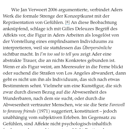
Wie Jan Verwoert 2006 argumentierte, verbindet Aders
Werk die formale Strenge der Konzeptkunst mit der
Repräsentation von Gefühlen.
An diese Beobachtung
[8]
anknüpfend, schlage ich mit Gilles Deleuzes Begriff des
Affekts vor, die Figur in Aders Arbeiten als losgelöst von
der Vorstellung eines empfindsamen Individuums zu
interpretieren, weil sie stattdessen das
Überpersönliche
sichtbar macht. In
I’m too sad to tell you
zeigt Ader eine
abstrakte Trauer, die an nichts Konkretes gebunden ist.
Wenn er als Figur weint, am Meeresufer in die Ferne blickt
oder suchend die Straßen von Los Angeles abwandert, dann
geht es nicht um ihn als Individuum, das sich nach etwas
Bestimmtem sehnt. Vielmehr um eine Kunstfigur, die sich
zwar durch diesen Bezug auf die Abwesenheit des
Wunderbaren, nach dem sie sucht, oder durch die
Abwesenheit vertrauter Menschen, wie sie die Serie
Farewell
to faraway friends
(1971) suggeriert, konstituiert – jedoch
unabhängig vom subjektiven Erleben. Im Gegensatz zu
Gefühlen, sind Affekte nicht psychologisch-inhaltlich