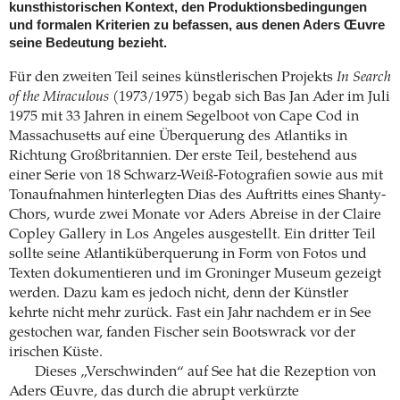
kunsthistorischen Kontext, den Produktionsbedingungen
und formalen Kriterien zu befassen, aus denen Aders Œuvre
seine Bedeutung bezieht.
Für den zweiten Teil seines künstlerischen Projekts
In Search
of the Miraculous
(1973/1975) begab sich Bas Jan Ader im Juli
1975 mit 33 Jahren in einem Segelboot von Cape Cod in
Massachusetts auf eine Überquerung des Atlantiks in
Richtung Großbritannien. Der erste Teil, bestehend aus
einer Serie von 18 Schwarz-Weiß-Fotografien sowie aus mit
Tonaufnahmen hinterlegten Dias des Auftritts eines Shanty-
Chors, wurde zwei Monate vor Aders Abreise in der Claire
Copley Gallery in Los Angeles ausgestellt. Ein dritter Teil
sollte seine Atlantiküberquerung in Form von Fotos und
Texten dokumentieren und im Groninger Museum gezeigt
werden. Dazu kam es jedoch nicht, denn der Künstler
kehrte nicht mehr zurück. Fast ein Jahr nachdem er in See
gestochen war, fanden Fischer sein Bootswrack vor der
irischen Küste.
Dieses „Verschwinden“ auf See hat die Rezeption von
Aders Œuvre, das durch die abrupt verkürzte