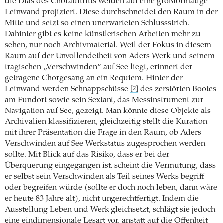
die Dias des Chorauftritts werden auf eine großformatige
Leinwand projiziert. Diese durchschneidet den Raum in der
Mitte und setzt so einen unerwarteten Schlussstrich.
Dahinter gibt es keine künstlerischen Arbeiten mehr zu
sehen, nur noch Archivmaterial. Weil der Fokus in diesem
Raum auf der Unvollendetheit von Aders Werk und seinem
tragischen „Verschwinden“ auf See liegt, erinnert der
getragene Chorgesang an ein Requiem. Hinter der
Leinwand werden Schnappschüsse
des zerstörten Bootes
[2]
am Fundort sowie sein Sextant, das Messinstrument zur
Navigation auf See, gezeigt. Man könnte diese Objekte als
Archivalien klassifizieren, gleichzeitig stellt die Kuration
mit ihrer Präsentation die Frage in den Raum, ob Aders
Verschwinden auf See Werkstatus zugesprochen werden
sollte. Mit Blick auf das Risiko, dass er bei der
Überquerung eingegangen ist, scheint die Vermutung, dass
er selbst sein Verschwinden als Teil seines Werks begriff
oder begreifen würde (sollte er doch noch leben, dann wäre
er heute 83 Jahre alt), nicht ungerechtfertigt. Indem die
Ausstellung Leben und Werk gleichsetzt, schlägt sie jedoch
eine eindimensionale Lesart vor, anstatt auf die Offenheit