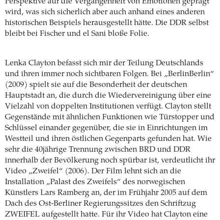
Perspektive auf die Vergangenheit von Emotionen geprägt
wird, was sich sicherlich aber auch anhand eines anderen
historischen Beispiels herausgestellt hätte. Die DDR selbst
bleibt bei Fischer und el Sani bloße Folie.
Lenka Clayton befasst sich mir der Teilung Deutschlands
und ihren immer noch sichtbaren Folgen. Bei „BerlinBerlin“
(2009) spielt sie auf die Besonderheit der deutschen
Hauptstadt an, die durch die Wiedervereinigung über eine
Vielzahl von doppelten Institutionen verfügt. Clayton stellt
Gegenstände mit ähnlichen Funktionen wie Türstopper und
Schlüssel einander gegenüber, die sie in Einrichtungen im
Westteil und ihren östlichen Gegenparts gefunden hat. Wie
sehr die 40jährige Trennung zwischen BRD und DDR
innerhalb der Bevölkerung noch spürbar ist, verdeutlicht ihr
Video „Zweifel“ (2006). Der Film lehnt sich an die
Installation „Palast des Zweifels“ des norwegischen
Künstlers Lars Ramberg an, der im Frühjahr 2005 auf dem
Dach des Ost-Berliner Regierungssitzes den Schriftzug
ZWEIFEL aufgestellt hatte. Für ihr Video hat Clayton eine