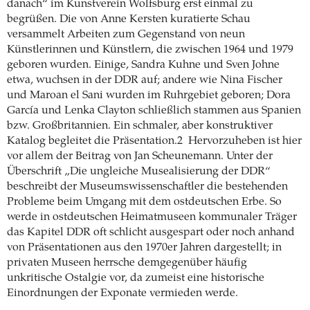
danach“ im Kunstverein Wolfsburg erst einmal zu
begrüßen. Die von Anne Kersten kuratierte Schau
versammelt Arbeiten zum Gegenstand von neun
Künstlerinnen und Künstlern, die zwischen 1964 und 1979
geboren wurden. Einige, Sandra Kuhne und Sven Johne
etwa, wuchsen in der DDR auf; andere wie Nina Fischer
und Maroan el Sani wurden im Ruhrgebiet geboren; Dora
García und Lenka Clayton schließlich stammen aus Spanien
bzw. Großbritannien. Ein schmaler, aber konstruktiver
Katalog begleitet die Präsentation.2 Hervorzuheben ist hier
vor allem der Beitrag von Jan Scheunemann. Unter der
Überschrift „Die ungleiche Musealisierung der DDR“
beschreibt der Museumswissenschaftler die bestehenden
Probleme beim Umgang mit dem ostdeutschen Erbe. So
werde in ostdeutschen Heimatmuseen kommunaler Träger
das Kapitel DDR oft schlicht ausgespart oder noch anhand
von Präsentationen aus den 1970er Jahren dargestellt; in
privaten Museen herrsche demgegenüber häufig
unkritische Ostalgie vor, da zumeist eine historische
Einordnungen der Exponate vermieden werde.