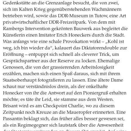
Gedenkstätte an die Grenzanlage besucht, die von zwei,
sich im Kalten Krieg gegenüberstehenden Wachmännern
betrieben wird, sowie das DDR-Museum in Tutow, eine Art
privatwirtschaftlicher DDR-Freizeitpark. Von dem mit
Rambergs Intervention gekrönten Bauwerk aus begleitet die
Künstlerin einen Imitator Erich Honeckers durch die Stadt.
Was anfangs wie eine schale Provokation wirkt – „Kohl ist
weg, ich bin wieder da“, kalauert das Diktatorendouble zur
Eröffnung – entpuppt sich schnell als cleverer Trick, um
Gesprächspartner aus der Reserve zu locken. Ehemalige
Genossen, die von der grassierenden Arbeitslosigkeit
erzählen, machen sich einen Spaß daraus, sich mit ihrem
Staatsoberhaupt fotografieren zu lassen. Eine ältere Dame
schaut nur verständnislos drein, als der onkelhafte
Honecker von ihr die Antwort auf den Pioniergruß erhalten
möchte; es täte ihr Leid, sie stamme aus dem Westen.
Brisant wird es am Checkpoint Charlie, wo zu diesem
Zeitpunkt noch Kreuze an die Maueropfer erinnerten. Eine
Passantin beklagt sich, das früher alles besser gewesen sei,
als ein Regimegegner sich lautstark über die Anwesenheit