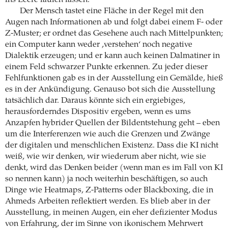
ins Leere laufen lassen.
Der Mensch tastet eine Fläche in der Regel mit den
Augen nach Informationen ab und folgt dabei einem F- oder
Z-Muster; er ordnet das Gesehene auch nach Mittelpunkten;
ein Computer kann weder ,verstehen‘ noch negative
Dialektik erzeugen; und er kann auch keinen Dalmatiner in
einem Feld schwarzer Punkte erkennen. Zu jeder dieser
Fehlfunktionen gab es in der Ausstellung ein Gemälde, hieß
es in der Ankündigung. Genauso bot sich die Ausstellung
tatsächlich dar. Daraus könnte sich ein ergiebiges,
herausforderndes Dispositiv ergeben, wenn es ums
Anzapfen hybrider Quellen der Bildentstehung geht – eben
um die Interferenzen wie auch die Grenzen und Zwänge
der digitalen und menschlichen Existenz. Dass die KI nicht
weiß, wie wir denken, wir wiederum aber nicht, wie sie
denkt, wird das Denken beider (wenn man es im Fall von KI
so nennen kann) ja noch weiterhin beschäftigen, so auch
Dinge wie Heatmaps, Z-Patterns oder Blackboxing, die in
Ahmeds Arbeiten reflektiert werden. Es blieb aber in der
Ausstellung, in meinen Augen, ein eher defizienter Modus
von Erfahrung, der im Sinne von ikonischem Mehrwert