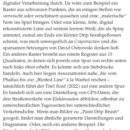
digitaler Verarbeitung durch. Da wäre zum Beispiel ein
Raster aus schwarzen Punkten, die an einigen Stellen wie
verwischt oder verschmiert aussehen und eine „malerische“
Note ins Spiel bringen. Oder eine kleine, fette, digital
rekonstruierte Linie auf weitem leerem Weiß, die als Spray
anmutet, zumal am Ende ein kleiner Drip herabgeflossen
scheint, was mich unweigerlich an
Crapstraction
und die
sparsamen Setzungen von David Ostrowski denken ließ.
Ein anderes Raster besteht aus einem Register aus 15
Quadraten, in denen sich jeweils eine Spur von rechts unten
nach links oben erhebt. Es könnte sich um Siebdrucke
handeln. Auch hier liegen Assoziationen nahe, die vom
Phallus bis zur „Blotted Line“ à la Warhol reichen –
tatsächlich führt der Titel
Road
(2022) auf eine andere Spur:
Es handelt sich um eine Darstellung von GPS-Daten, die
den Straßenverkehr von Elektroautos abbilden, offenbar zu
unterschiedlichen Tageszeiten bei unterschiedlicher
Verkehrsdichte. Wenn man Bilder zu „Paint Drip Brush“
googelt, findet man ähnliche gerasterte Darstellungen und
Diagramme. Oder, noch ein anderes Beispiel: Die