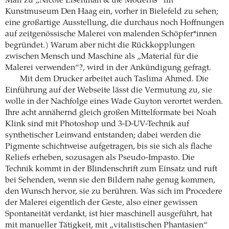
Mail zu „Nicole Eisenman & the Moderns“ im
Kunstmuseum Den Haag ein, vorher in Bielefeld zu sehen;
eine großartige Ausstellung, die durchaus noch Hoffnungen
auf zeitgenössische Malerei von malenden Schöpfer*innen
begründet.) Warum aber nicht die Rückkopplungen
zwischen Mensch und Maschine als „Material für die
Malerei verwenden“?, wird in der Ankündigung gefragt.
Mit dem Drucker arbeitet auch Taslima Ahmed. Die
Einführung auf der Webseite lässt die Vermutung zu, sie
wolle in der Nachfolge eines Wade Guyton verortet werden.
Ihre acht annähernd gleich großen Mittelformate bei Noah
Klink sind mit Photoshop und 3-D-UV-Technik auf
synthetischer Leinwand entstanden; dabei werden die
Pigmente schichtweise aufgetragen, bis sie sich als flache
Reliefs erheben, sozusagen als Pseudo-Impasto. Die
Technik kommt in der Blindenschrift zum Einsatz und ruft
bei Sehenden, wenn sie den Bildern nahe genug kommen,
den Wunsch hervor, sie zu berühren. Was sich im Procedere
der Malerei eigentlich der Geste, also einer gewissen
Spontaneität verdankt, ist hier maschinell ausgeführt, hat
mit manueller Tätigkeit, mit „vitalistischen Phantasien“