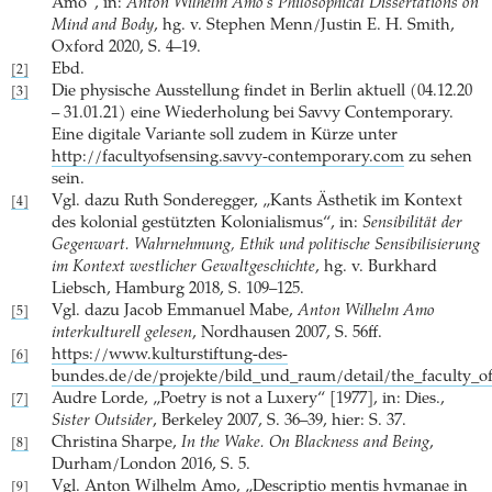
Amo“, in:
Anton Wilhelm Amo’s Philosophical Dissertations on
Mind and Body
, hg. v. Stephen Menn/Justin E. H. Smith,
Oxford 2020, S. 4–19.
Ebd.
[2]
Die physische Ausstellung findet in Berlin aktuell (04.12.20
[3]
– 31.01.21) eine Wiederholung bei Savvy Contemporary.
Eine digitale Variante soll zudem in Kürze unter
http://facultyofsensing.savvy-contemporary.com
zu sehen
sein.
Vgl. dazu Ruth Sonderegger, „Kants Ästhetik im Kontext
[4]
des kolonial gestützten Kolonialismus“, in:
Sensibilität der
Gegenwart. Wahrnehmung, Ethik und politische Sensibilisierung
im Kontext westlicher Gewaltgeschichte
, hg. v. Burkhard
Liebsch, Hamburg 2018, S. 109–125.
Vgl. dazu Jacob Emmanuel Mabe,
Anton Wilhelm Amo
[5]
interkulturell gelesen
, Nordhausen 2007, S. 56ff.
https://www.kulturstiftung-des-
[6]
bundes.de/de/projekte/bild_und_raum/detail/the_faculty_o
Audre Lorde, „Poetry is not a Luxery“ [1977], in: Dies.,
[7]
Sister Outsider
, Berkeley 2007, S. 36–39, hier: S. 37.
Christina Sharpe,
In the Wake. On Blackness and Being
,
[8]
Durham/London 2016, S. 5.
Vgl. Anton Wilhelm Amo, „Descriptio mentis hvmanae in
[9]