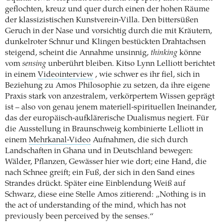
geflochten, kreuz und quer durch einen der hohen Räume
der klassizistischen Kunstverein-Villa. Den bittersüßen
Geruch in der Nase und vorsichtig durch die mit Kräutern,
dunkelroter Schnur und Klingen bestückten Drahtachsen
steigend, scheint die Annahme unsinnig,
thinking
könne
vom
sensing
unberührt bleiben. Kitso Lynn Lelliott berichtet
in einem
Videointerview
, wie schwer es ihr fiel, sich in
Beziehung zu Amos Philosophie zu setzen, da ihre eigene
Praxis stark von anzestralem, verkörpertem Wissen geprägt
ist – also von genau jenem materiell-spirituellen Ineinander,
das der europäisch-aufklärerische Dualismus negiert. Für
die Ausstellung in Braunschweig kombinierte Lelliott in
einem
Mehrkanal-Video
Aufnahmen, die sich durch
Landschaften in Ghana und in Deutschland bewegen:
Wälder, Pflanzen, Gewässer hier wie dort; eine Hand, die
nach Schnee greift; ein Fuß, der sich in den Sand eines
Strandes drückt. Später eine Einblendung Weiß auf
Schwarz, diese eine Stelle Amos zitierend: „Nothing is in
the act of understanding of the mind, which has not
previously been perceived by the senses.“