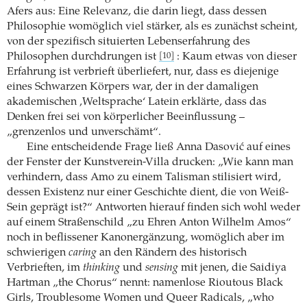
Afers aus: Eine Relevanz, die darin liegt, dass dessen
Philosophie womöglich viel stärker, als es zunächst scheint,
von der spezifisch situierten Lebenserfahrung des
Philosophen durchdrungen ist
: Kaum etwas von dieser
[10]
Erfahrung ist verbrieft überliefert, nur, dass es diejenige
eines Schwarzen Körpers war, der in der damaligen
akademischen ‚Weltsprache‘ Latein erklärte, dass das
Denken frei sei von körperlicher Beeinflussung –
„grenzenlos und unverschämt“.
Eine entscheidende Frage ließ Anna Dasović auf eines
der Fenster der Kunstverein-Villa drucken: „Wie kann man
verhindern, dass Amo zu einem Talisman stilisiert wird,
dessen Existenz nur einer Geschichte dient, die von Weiß-
Sein geprägt ist?“ Antworten hierauf finden sich wohl weder
auf einem Straßenschild „zu Ehren Anton Wilhelm Amos“
noch in beflissener Kanonergänzung, womöglich aber im
schwierigen
caring
an den Rändern des historisch
Verbrieften, im
thinking
und
sensing
mit jenen, die Saidiya
Hartman „the Chorus“ nennt: namenlose Rioutous Black
Girls, Troublesome Women und Queer Radicals, „who