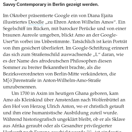
Savvy Contemporary in Berlin gezeigt werden.
Im Oktober präsentierte Google ein von Diana Ejaita
illustriertes
Doodle
„zu Ehren Anton Wilhelm Amos“. Ein
Segelschiff im Rücken, mit barocker Perücke und von einer
braunen Aureole umgeben, blickt Amo an der Google-
User*in vorbei ins Unbestimmte. Tatsächlich ist kein Porträt
von ihm gesichert überliefert. Im Google-Schriftzug erinnert
das sich zum Straßenschild auswachsende „L“ daran, wie
es der Name des afrodeutschen Philosophen diesen
Sommer zu breiter Bekanntheit brachte, als die
Bezirksverordneten von Berlin-Mitte verkündeten, die
M[ö]hrenstraße in Anton-Wilhelm-Amo-Straße
umzubenennen.
Um 1700 in Axim im heutigen Ghana geboren, kam
Amo als Kleinkind über Amsterdam nach Wolfenbüttel an
den Hof von Herzog Ulrich Anton, wo er christlich getauft
und ihm eine humanistische Ausbildung zuteil wurde.
Während historiografisch ungeklärt bleibt, ob er als Sklave
aus Afrika geraubt oder als Gesandter privilegierter