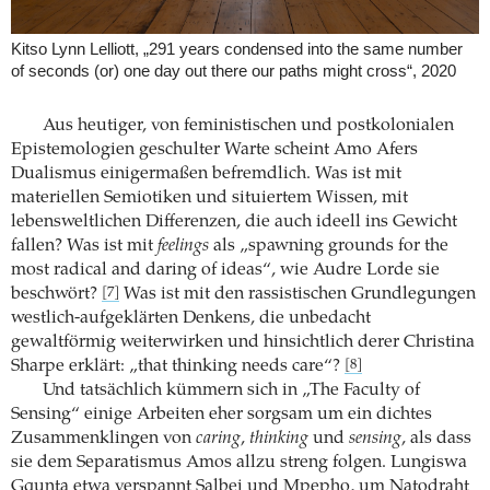
Kitso Lynn Lelliott, „291 years condensed into the same number
of seconds (or) one day out there our paths might cross“, 2020
Aus heutiger, von feministischen und postkolonialen
Epistemologien geschulter Warte scheint Amo Afers
Dualismus einigermaßen befremdlich. Was ist mit
materiellen Semiotiken und situiertem Wissen, mit
lebensweltlichen Differenzen, die auch ideell ins Gewicht
fallen? Was ist mit
feelings
als „spawning grounds for the
most radical and daring of ideas“, wie Audre Lorde sie
beschwört?
Was ist mit den rassistischen Grundlegungen
[7]
westlich-aufgeklärten Denkens, die unbedacht
gewaltförmig weiterwirken und hinsichtlich derer Christina
Sharpe erklärt: „that thinking needs care“?
[8]
Und tatsächlich kümmern sich in „The Faculty of
Sensing“ einige Arbeiten eher sorgsam um ein dichtes
Zusammenklingen von
caring
,
thinking
und
sensing
, als dass
sie dem Separatismus Amos allzu streng folgen. Lungiswa
Gqunta etwa verspannt Salbei und Mpepho, um Natodraht