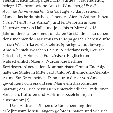
Herkunft nach Europa geschickt wurde
, ist eindeutig
[1]
belegt: 1734 promovierte Amo in Wittenberg
Über die
Apatheia des menschlichen Geistes
, fügte ab dann seinem
Namen das herkunftsbezeichnende „Afer ab Aximo“ hinzu
(„Afer“ heißt „aus Afrika“) und lehrte fortan an den
Universitäten von Halle und Jena, bis er Mitte des 18.
Jahrhunderts unter erneut unklaren Umständen – zu denen
der zunehmende Rassismus in Europa gezählt haben dürfte
– nach Westafrika zurückkehrte. Sprachgewandt bewegte
Amo Afer sich zwischen Latein, Niederländisch, Deutsch,
Griechisch, Hebräisch, Französisch, Englisch und
wahrscheinlich Nzema. Würden die Berliner
Bezirksverordneten dem Komparatisten Ottmar Ette folgen,
hätte die Straße in Mitte bald Anton-Wilhelm-Amo-Afer-ab-
Aximo-Straße zu heißen. Denn nur in dieser von Amo
gewählten Form erzählt sein Name ein diasporisches
Narrativ, das „sich bewusst in unterschiedliche Traditionen,
Sprachen, Kulturen und Herkunftsbezeichnungen
einschreibt“
.
[2]
Dass Antirassist*innen die Umbenennung der
M[ö]hrenstraße seit Langem gefordert hatten und wie sich