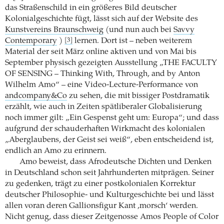
das Straßenschild in ein größeres Bild deutscher
Kolonialgeschichte fügt, lässt sich auf der Website des
Kunstvereins Braunschweig
(und nun auch bei
Savvy
Contemporary
)
lernen. Dort ist – neben weiterem
[3]
Material der seit März online aktiven und von Mai bis
September physisch gezeigten Ausstellung „THE FACULTY
OF SENSING – Thinking With, Through, and by Anton
Wilhelm Amo“ – eine Video-Lecture-Performance von
andcompany&Co
zu sehen, die mit bissiger Postdramatik
erzählt, wie auch in Zeiten spätliberaler Globalisierung
noch immer gilt: „Ein Gespenst geht um: Europa“; und dass
aufgrund der schauderhaften Wirkmacht des kolonialen
„Aberglaubens, der Geist sei weiß“, eben entscheidend ist,
endlich an Amo zu erinnern.
Amo beweist, dass Afrodeutsche Dichten und Denken
in Deutschland schon seit Jahrhunderten mitprägen. Seiner
zu gedenken, trägt zu einer postkolonialen Korrektur
deutscher Philosophie- und Kulturgeschichte bei und lässt
allen voran deren Gallionsfigur Kant ‚morsch‘ werden.
Nicht genug, dass dieser Zeitgenosse Amos People of Color