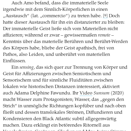
Auch Amo befand, dass die immaterielle Seele
irgendwie mit dem Sinnlich-Körperlichen in einen
„Austausch“ (lat. „commercio“) zu treten habe.
Doch
[9]
hatte dieser Austausch für ihn ein distanzierter zu bleiben:
Der immaterielle Geist ließe sich vom Materiellen nicht
affizieren; während er zwar – gewissermaßen
remote
–
Kenntnis über das materielle Berühren und Berührt-Werden
des Körpers habe, bliebe der Geist apathisch, frei von
Pathos, also Leiden, und unberührt von materiellen
Einflüssen.
Ein
sensing
, das sich quer zur Trennung von Körper und
Geist für Affizierungen zwischen Semiotischem und
Sensorischem und für sinnliche Fluiditäten zwischen
lokalen wie historischen Distanzen interessiert, aktiviert
auch Adama Delphine Fawundu. Ihr
Video
Sunsum
(2020)
macht Wasser zum Protagonisten; Wasser, das „gegen den
Strich“ in unmögliche Richtungen kopfüber und nach oben
fließt und dessen translokales Strömen, Diffundieren und
Kondensieren den Black Atlantic subtil allgegenwärtig
machen. Dazu erklingt ein betörendes Ritornell aus