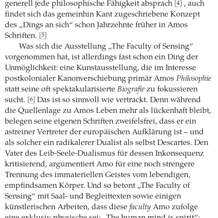
generell jede philosophische Fähigkeit absprach
, auch
[4]
findet sich das gemeinhin Kant zugeschriebene Konzept
des „Dings an sich“ schon Jahrzehnte früher in Amos
Schriften.
[5]
Was sich die Ausstellung „The Faculty of Sensing“
vorgenommen hat, ist allerdings fast schon ein Ding der
Unmöglichkeit: eine Kunstausstellung, die im Interesse
postkolonialer Kanonverschiebung primär Amos
Philosophie
statt seine oft spektakularisierte
Biografie
zu fokussieren
sucht.
Das ist so sinnvoll wie vertrackt. Denn während
[6]
die Quellenlage zu Amos Leben mehr als lückenhaft bleibt,
belegen seine eigenen Schriften zweifelsfrei, dass er ein
astreiner Vertreter der europäischen Aufklärung ist – und
als solcher ein radikalerer Dualist als selbst Descartes. Den
Vater des Leib-Seele-Dualismus für dessen Inkonsequenz
kritisierend, argumentiert Amo für eine noch strengere
Trennung des immateriellen Geistes vom lebendigen,
empfindsamen Körper. Und so betont „The Faculty of
Sensing“ mit Saal- und Begleittexten sowie einigen
künstlerischen Arbeiten, dass diese
faculty
Amo zufolge
eine exklusiv physische sei: „The human mind is spirit“;