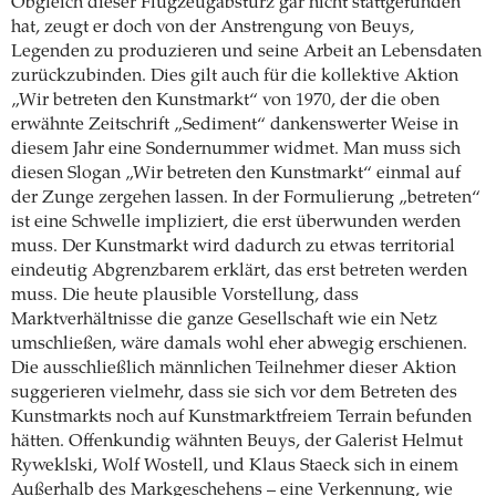
Obgleich dieser Flugzeugabsturz gar nicht stattgefunden
hat, zeugt er doch von der Anstrengung von Beuys,
Legenden zu produzieren und seine Arbeit an Lebensdaten
zurückzubinden. Dies gilt auch für die kollektive Aktion
„Wir betreten den Kunstmarkt“ von 1970, der die oben
erwähnte Zeitschrift „Sediment“ dankenswerter Weise in
diesem Jahr eine Sondernummer widmet. Man muss sich
diesen Slogan „Wir betreten den Kunstmarkt“ einmal auf
der Zunge zergehen lassen. In der Formulierung „betreten“
ist eine Schwelle impliziert, die erst überwunden werden
muss. Der Kunstmarkt wird dadurch zu etwas territorial
eindeutig Abgrenzbarem erklärt, das erst betreten werden
muss. Die heute plausible Vorstellung, dass
Marktverhältnisse die ganze Gesellschaft wie ein Netz
umschließen, wäre damals wohl eher abwegig erschienen.
Die ausschließlich männlichen Teilnehmer dieser Aktion
suggerieren vielmehr, dass sie sich vor dem Betreten des
Kunstmarkts noch auf Kunstmarktfreiem Terrain befunden
hätten. Offenkundig wähnten Beuys, der Galerist Helmut
Ryweklski, Wolf Wostell, und Klaus Staeck sich in einem
Außerhalb des Markgeschehens – eine Verkennung, wie