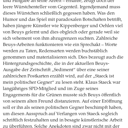
und Hingabe an seine Arbeit – ernähre, zeugt doch der
leere Würstchenteller vom Gegenteil. Irgendjemand muss
dieses Würstchen schließlich gegessen haben. Was den
Humor und das Spiel mit paradoxalen Botschaften betrifft,
haben jüngere Künstler wie Kippenberger und Oehlen viel
von Beuys gelernt und dies obgleich oder gerade weil sie
sich vehement von ihm abzugrenzen suchten. Zahlreiche
Beuys-Arbeiten funktionieren wie ein Sprechakt – Worte
werden zu Taten, Redensarten werden buchstäblich
genommen und materialisieren sich. Dies bezeugt auch die
Hintergrundsgeschichte, die in der aktuellen Beuys-
Ausgabe der Zeitschrift „Sediment“ über eine seiner
zahlreichen Postkarten erzählt wird, auf der „Staeck ist
mein politischer Gegner“ zu lesen steht. Klaus Staeck war
langjähriges SPD-Mitglied und im Zuge seines
Engagements für die Grünen musste sich Beuys öffentlich
von seinem alten Freund distanzieren. Auf einer Eröffnung
soll er ihn als seinen politischen Gegner beschimpft haben,
um diesen Ausspruch auf Verlangen von Staeck sogleich
schriftlich festzuhalten und in besagte künstlerische Arbeit
zu überführen. Solche Anekdoten sind zwar nicht mit der