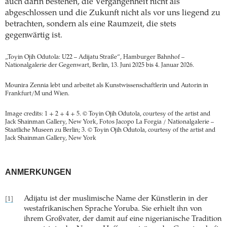
auch darin bestehen, die Vergangenheit nicht als
abgeschlossen und die Zukunft nicht als vor uns liegend zu
betrachten, sondern als eine Raumzeit, die stets
gegenwärtig ist.
„Toyin Ojih Odutola: U22 – Adijatu Straße“, Hamburger Bahnhof –
Nationalgalerie der Gegenwart, Berlin, 13. Juni 2025 bis 4. Januar 2026.
Mounira Zennia lebt und arbeitet als Kunstwissenschaftlerin und Autorin in
Frankfurt/M und Wien.
Image credits: 1 + 2 + 4 + 5. © Toyin Ojih Odutola, courtesy of the artist and
Jack Shainman Gallery, New York, Fotos Jacopo La Forgia / Nationalgalerie –
Staatliche Museen zu Berlin; 3. © Toyin Ojih Odutola, courtesy of the artist and
Jack Shainman Gallery, New York
ANMERKUNGEN
Adijatu ist der muslimische Name der Künstlerin in der
[1]
westafrikanischen Sprache Yoruba. Sie erhielt ihn von
ihrem Großvater, der damit auf eine nigerianische Tradition