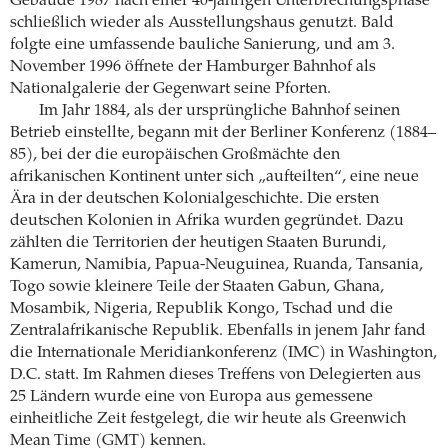
Gebäude 1987 nach einer 40-jährigen Unterbrechungsphase
schließlich wieder als Ausstellungshaus genutzt. Bald
folgte eine umfassende bauliche Sanierung, und am 3.
November 1996 öffnete der Hamburger Bahnhof als
Nationalgalerie der Gegenwart seine Pforten.
Im Jahr 1884, als der ursprüngliche Bahnhof seinen
Betrieb einstellte, begann mit der Berliner Konferenz (1884–
85), bei der die europäischen Großmächte den
afrikanischen Kontinent unter sich „aufteilten“, eine neue
Ära in der deutschen Kolonialgeschichte. Die ersten
deutschen Kolonien in Afrika wurden gegründet. Dazu
zählten die Territorien der heutigen Staaten Burundi,
Kamerun, Namibia, Papua-Neuguinea, Ruanda, Tansania,
Togo sowie kleinere Teile der Staaten Gabun, Ghana,
Mosambik, Nigeria, Republik Kongo, Tschad und die
Zentralafrikanische Republik. Ebenfalls in jenem Jahr fand
die Internationale Meridiankonferenz (IMC) in Washington,
D.C. statt. Im Rahmen dieses Treffens von Delegierten aus
25 Ländern wurde eine von Europa aus gemessene
einheitliche Zeit festgelegt, die wir heute als Greenwich
Mean Time (GMT) kennen.