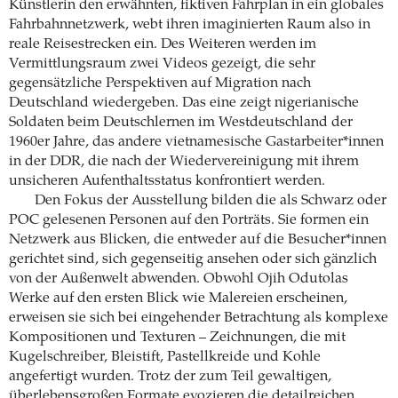
Künstlerin den erwähnten, fiktiven Fahrplan in ein globales
Fahrbahnnetzwerk, webt ihren imaginierten Raum also in
reale Reisestrecken ein. Des Weiteren werden im
Vermittlungsraum zwei Videos gezeigt, die sehr
gegensätzliche Perspektiven auf Migration nach
Deutschland wiedergeben. Das eine zeigt nigerianische
Soldaten beim Deutschlernen im Westdeutschland der
1960er Jahre, das andere vietnamesische Gastarbeiter*innen
in der DDR, die nach der Wiedervereinigung mit ihrem
unsicheren Aufenthaltsstatus konfrontiert werden.
Den Fokus der Ausstellung bilden die als Schwarz oder
POC gelesenen Personen auf den Porträts. Sie formen ein
Netzwerk aus Blicken, die entweder auf die Besucher*innen
gerichtet sind, sich gegenseitig ansehen oder sich gänzlich
von der Außenwelt abwenden. Obwohl Ojih Odutolas
Werke auf den ersten Blick wie Malereien erscheinen,
erweisen sie sich bei eingehender Betrachtung als komplexe
Kompositionen und Texturen – Zeichnungen, die mit
Kugelschreiber, Bleistift, Pastellkreide und Kohle
angefertigt wurden. Trotz der zum Teil gewaltigen,
überlebensgroßen Formate evozieren die detailreichen