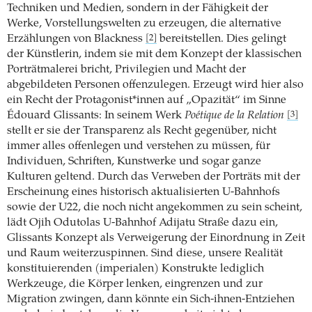
Techniken und Medien, sondern in der Fähigkeit der
Werke, Vorstellungswelten zu erzeugen, die alternative
Erzählungen von Blackness
bereitstellen. Dies gelingt
[2]
der Künstlerin, indem sie mit dem Konzept der klassischen
Porträtmalerei bricht, Privilegien und Macht der
abgebildeten Personen offenzulegen. Erzeugt wird hier also
ein Recht der Protagonist*innen auf „Opazität“ im Sinne
Édouard Glissants: In seinem Werk
Poétique de la Relation
[3]
stellt er sie der Transparenz als Recht gegenüber, nicht
immer alles offenlegen und verstehen zu müssen, für
Individuen, Schriften, Kunstwerke und sogar ganze
Kulturen geltend. Durch das Verweben der Porträts mit der
Erscheinung eines historisch aktualisierten U-Bahnhofs
sowie der U22, die noch nicht angekommen zu sein scheint,
lädt Ojih Odutolas U-Bahnhof Adijatu Straße dazu ein,
Glissants Konzept als Verweigerung der Einordnung in Zeit
und Raum weiterzuspinnen. Sind diese, unsere Realität
konstituierenden (imperialen) Konstrukte lediglich
Werkzeuge, die Körper lenken, eingrenzen und zur
Migration zwingen, dann könnte ein Sich-ihnen-Entziehen