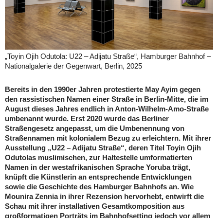
„Toyin Ojih Odutola: U22 – Adijatu Straße“, Hamburger Bahnhof –
Nationalgalerie der Gegenwart, Berlin, 2025
Bereits in den 1990er Jahren protestierte May Ayim gegen
den rassistischen Namen einer Straße in Berlin-Mitte, die im
August dieses Jahres endlich in Anton-Wilhelm-Amo-Straße
umbenannt wurde. Erst 2020 wurde das Berliner
Straßengesetz angepasst, um die Umbenennung von
Straßennamen mit kolonialem Bezug zu erleichtern. Mit ihrer
Ausstellung „U22 – Adijatu Straße“, deren Titel Toyin Ojih
Odutolas muslimischen, zur Haltestelle umformatierten
Namen in der westafrikanischen Sprache Yoruba trägt,
knüpft die Künstlerin an entsprechende Entwicklungen
sowie die Geschichte des Hamburger Bahnhofs an. Wie
Mounira Zennia in ihrer Rezension hervorhebt, entwirft die
Schau mit ihrer installativen Gesamtkomposition aus
großformatigen Porträts im Bahnhofsetting jedoch vor allem