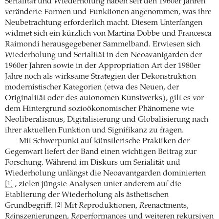
Serialität und Wiederholung haben seit den 1960er Jahren
veränderte Formen und Funktionen angenommen, was ihre
Neubetrachtung erforderlich macht. Diesem Unterfangen
widmet sich ein kürzlich von Martina Dobbe und Francesca
Raimondi herausgegebener Sammelband. Erwiesen sich
Wiederholung und Serialität in den Neoavantgarden der
1960er Jahren sowie in der Appropriation Art der 1980er
Jahre noch als wirksame Strategien der Dekonstruktion
modernistischer Kategorien (etwa des Neuen, der
Originalität oder des autonomen Kunstwerks), gilt es vor
dem Hintergrund sozioökonomischer Phänomene wie
Neoliberalismus, Digitalisierung und Globalisierung nach
ihrer aktuellen Funktion und Signifikanz zu fragen.
Mit Schwerpunkt auf künstlerische Praktiken der
Gegenwart liefert der Band einen wichtigen Beitrag zur
Forschung. Während im Diskurs um Serialität und
Wiederholung unlängst die Neoavantgarden dominierten
, zielen jüngste Analysen unter anderem auf die
[1]
Etablierung der Wiederholung als ästhetischen
Grundbegriff.
Mit
Re
produktionen,
Re
enactments,
[2]
Re
inszenierungen,
Re
performances und weiteren rekursiven