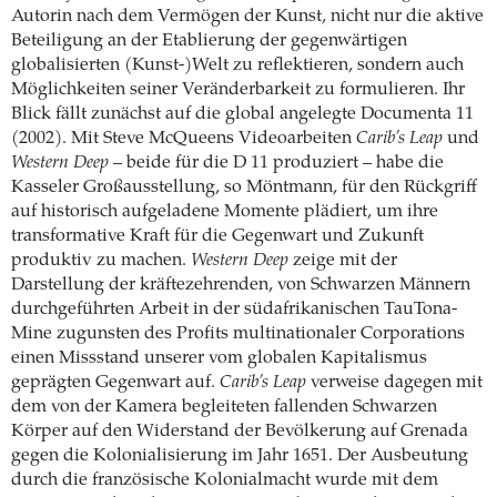
Autorin nach dem Vermögen der Kunst, nicht nur die aktive
Beteiligung an der Etablierung der gegenwärtigen
globalisierten (Kunst-)Welt zu reflektieren, sondern auch
Möglichkeiten seiner Veränderbarkeit zu formulieren. Ihr
Blick fällt zunächst auf die global angelegte Documenta 11
(2002). Mit Steve McQueens Videoarbeiten
Carib’s Leap
und
Western Deep
– beide für die D 11 produziert – habe die
Kasseler Großausstellung, so Möntmann, für den Rückgriff
auf historisch aufgeladene Momente plädiert, um ihre
transformative Kraft für die Gegenwart und Zukunft
produktiv zu machen.
Western Deep
zeige mit der
Darstellung der kräftezehrenden, von Schwarzen Männern
durchgeführten Arbeit in der südafrikanischen TauTona-
Mine zugunsten des Profits multinationaler Corporations
einen Missstand unserer vom globalen Kapitalismus
geprägten Gegenwart auf.
Carib’s Leap
verweise dagegen mit
dem von der Kamera begleiteten fallenden Schwarzen
Körper auf den Widerstand der Bevölkerung auf Grenada
gegen die Kolonialisierung im Jahr 1651. Der Ausbeutung
durch die französische Kolonialmacht wurde mit dem