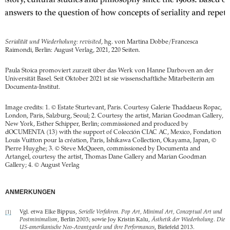
Serialität und Wiederholung: revisited
, hg. von Martina Dobbe/Francesca
Raimondi, Berlin: August Verlag, 2021, 220 Seiten.
Paula Stoica promoviert zurzeit über das Werk von Hanne Darboven an der
Universität Basel. Seit Oktober 2021 ist sie wissenschaftliche Mitarbeiterin am
Documenta-Institut.
Image credits: 1. © Estate Sturtevant, Paris. Courtesy Galerie Thaddaeus Ropac,
London, Paris, Salzburg, Seoul; 2. Courtesy the artist, Marian Goodman Gallery,
New York, Esther Schipper, Berlin; commissioned and produced by
dOCUMENTA (13) with the support of Colección CIAC AC, Mexico, Fondation
Louis Vuitton pour la création, Paris, Ishikawa Collection, Okayama, Japan, ©
Pierre Huyghe; 3. © Steve McQueen, commissioned by Documenta and
Artangel, courtesy the artist, Thomas Dane Gallery and Marian Goodman
Gallery; 4. © August Verlag
ANMERKUNGEN
Vgl. etwa Elke Bippus,
Serielle Verfahren. Pop Art, Minimal Art, Conceptual Art und
[1]
Postminimalism
, Berlin 2003; sowie Joy Kristin Kalu,
Ästhetik der Wiederholung. Die
US-amerikanische Neo-Avantgarde und ihre Performances
, Bielefeld 2013.