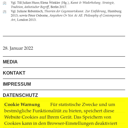
Vgl. Till Julian Huss/Elena Winkler (Hg.),
Kunst & Wiederholung. Strategie,
[2]
Tradition, ästhetischer Begriff
, Berlin 2017.
Vgl. Juliane Rebentisch,
Theorien der Gegenwartskunst. Zur Einführung
, Hamburg
[3]
2013; sowie Peter Osborne,
Anywhere Or Not At All. Philosophy of Contemporary
Art
, London 2013.
28. Januar 2022
MEDIA
KONTAKT
IMPRESSUM
DATENSCHUTZ
Cookie Warnung
Für statistische Zwecke und um
AGB
bestmögliche Funktionalität zu bieten, speichert diese
VERSAND
Website Cookies auf Ihrem Gerät. Das Speichern von
Cookies kann in den Browser-Einstellungen deaktiviert