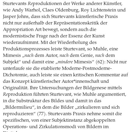
Sturtevants
Re
produktionen der Werke anderer Künstler,
wie Andy Warhol, Claes Oldenburg, Roy Lichtenstein und
Jasper Johns, dass sich Sturtevants künstlerische Praxis
nicht nur außerhalb der Repräsentationskritik der
Appropriation Art bewegt, sondern auch die
modernistische Frage nach der Essenz der Kunst
wiederaufnimmt. Mit der Wiederholung des
Produktionsprozesses leiste Sturtevant, so Muhle, eine
Mimesis „
nach
dem Autor,
nach
dem Genie,
nach
dem
Subjekt“ und damit eine „
mindere
Mimesis“ (62): Nicht nur
unterlaufe sie die etablierte Moderne-Postmoderne-
Dichotomie, auch leiste sie einen kritischen Kommentar auf
das Konzept künstlerischer Autor*innenschaft und
Originalität. Ihre Untersuchungen der Bildgenese mittels
Re
produktion führten Sturtevant, wie Muhle argumentiert,
in die Substruktur des Bildes und damit in das
„Bildermilieu“, in dem die Bilder „zirkulieren und sich
reproduzieren“ (77). Sturtevants Praxis nehme somit die
spezifischen, von einer Subjektinstanz abgekoppelten
Operations- und Zirkulationsmodi von Bildern im