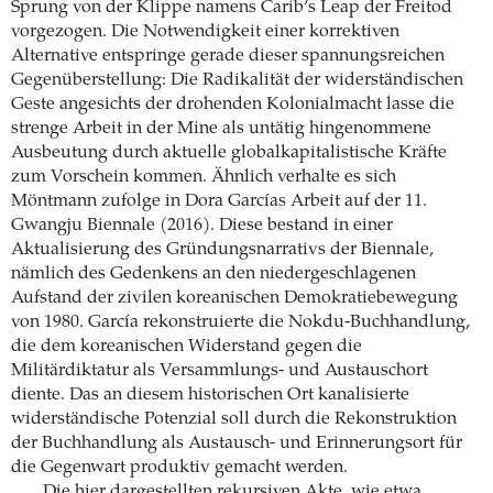
Sprung von der Klippe namens Carib’s Leap der Freitod
vorgezogen. Die Notwendigkeit einer korrektiven
Alternative entspringe gerade dieser spannungsreichen
Gegenüberstellung: Die Radikalität der widerständischen
Geste angesichts der drohenden Kolonialmacht lasse die
strenge Arbeit in der Mine als untätig hingenommene
Ausbeutung durch aktuelle globalkapitalistische Kräfte
zum Vorschein kommen. Ähnlich verhalte es sich
Möntmann zufolge in Dora Garcías Arbeit auf der 11.
Gwangju Biennale (2016). Diese bestand in einer
Aktualisierung des Gründungsnarrativs der Biennale,
nämlich des Gedenkens an den niedergeschlagenen
Aufstand der zivilen koreanischen Demokratiebewegung
von 1980. García rekonstruierte die Nokdu-Buchhandlung,
die dem koreanischen Widerstand gegen die
Militärdiktatur als Versammlungs- und Austauschort
diente. Das an diesem historischen Ort kanalisierte
widerständische Potenzial soll durch die Rekonstruktion
der Buchhandlung als Austausch- und Erinnerungsort für
die Gegenwart produktiv gemacht werden.
Die hier dargestellten rekursiven Akte, wie etwa