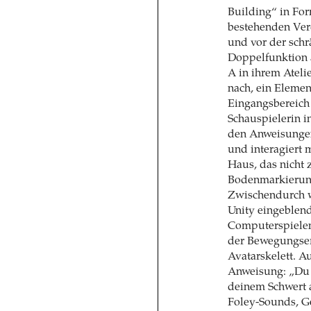
Building“ in For
bestehenden Ver
und vor der schr
Doppelfunktion a
A in ihrem Atelie
nach, ein Elemen
Eingangsbereich 
Schauspielerin i
den Anweisungen
und interagiert 
Haus, das nicht 
Bodenmarkierung
Zwischendurch 
Unity eingeblend
Computerspielen
der Bewegungser
Avatarskelett. Au
Anweisung: „Du 
deinem Schwert 
Foley-Sounds, G