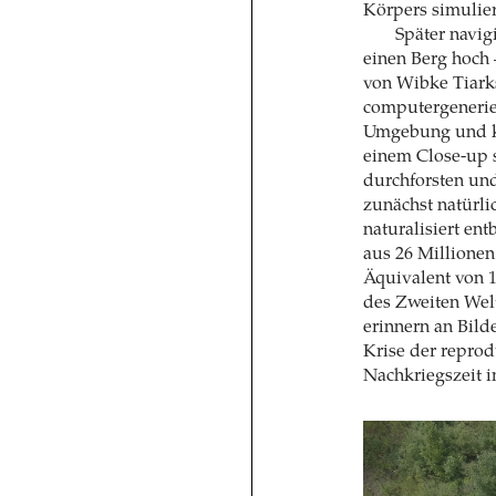
Körpers simulie
Später navig
einen Berg hoch
von Wibke Tiark
computergenerier
Umgebung und kü
einem Close-up 
durchforsten und
zunächst natürli
naturalisiert ent
aus 26 Millione
Äquivalent von 
des Zweiten Wel
erinnern an Bil
Krise der reprod
Nachkriegszeit im