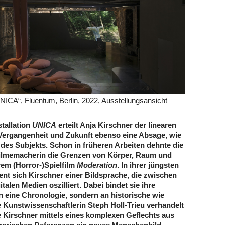
NICA“, Fluentum, Berlin, 2022, Ausstellungsansicht
stallation
UNICA
erteilt Anja Kirschner der linearen
Vergangenheit und Zukunft ebenso eine Absage, wie
t des Subjekts. Schon in früheren Arbeiten dehnte die
Filmemacherin die Grenzen von Körper, Raum und
hrem (Horror-)Spielfilm
Moderation
. In ihrer jüngsten
ent sich Kirschner einer Bildsprache, die zwischen
talen Medien oszilliert. Dabei bindet sie ihre
an eine Chronologie, sondern an historische wie
ie Kunstwissenschaftlerin Steph Holl-Trieu verhandelt
ie Kirschner mittels eines komplexen Geflechts aus