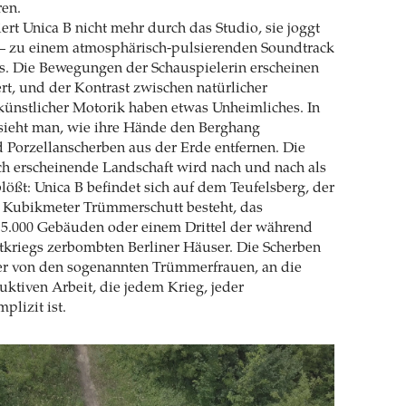
ren.
iert Unica B nicht mehr durch das Studio, sie joggt
 – zu einem atmosphärisch-pulsierenden Soundtrack
s. Die Bewegungen der Schauspielerin erscheinen
t, und der Kontrast zwischen natürlicher
nstlicher Motorik haben etwas Unheimliches. In
sieht man, wie ihre Hände den Berghang
 Porzellanscherben aus der Erde entfernen. Die
ch erscheinende Landschaft wird nach und nach als
blößt: Unica B befindet sich auf dem Teufelsberg, der
n Kubikmeter Trümmerschutt besteht, das
15.000 Gebäuden oder einem Drittel der während
tkriegs zerbombten Berliner Häuser. Die Scherben
der von den sogenannten Trümmerfrauen, an die
uktiven Arbeit, die jedem Krieg, jeder
plizit ist.