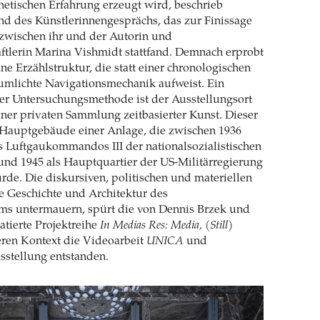
thetischen Erfahrung erzeugt wird, beschrieb
nd des Künstlerinnengesprächs, das zur Finissage
 zwischen ihr und der Autorin und
ftlerin Marina Vishmidt stattfand. Demnach erprobt
ne Erzählstruktur, die statt einer chronologischen
umlichte Navigationsmechanik aufweist. Ein
er Untersuchungsmethode ist der Ausstellungsort
ner privaten Sammlung zeitbasierter Kunst. Dieser
m Hauptgebäude einer Anlage, die zwischen 1936
s Luftgaukommandos III der nationalsozialistischen
nd 1945 als Hauptquartier der US-Militärregierung
e. Die diskursiven, politischen und materiellen
e Geschichte und Architektur des
ms untermauern, spürt die von Dennis Brzek und
atierte Projektreihe
In Medias Res: Media, (Still)
eren Kontext die Videoarbeit
UNICA
und
sstellung entstanden.