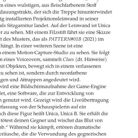
m eines wulstigen, aus fleischfarbenem Stoff
dauungstrakts, der sich die Treppe hinunterwindet
äg installierten Projektionsleinwand in seiner
ls Sitzgarnitur landet. Auf der Leinwand ist Unica
r zu sehen. Mit einem Filzstift fährt sie eine Skizze
t des Musters, das als
PATTERN#01B
(2021) im
hängt. In einer weiteren Szene ist eine
n einem Motion-Capture-Studio zu sehen. Sie folgt
 eines Voiceovers, sammelt
Clues
(dt. Hinweise)
mit Objekten, bewegt sich in einem verlassenen
zu sehen ist, sondern durch neonfarbene
en und Attrappen angedeutet wird.
wird eine Bildschirmaufnahme der Game-Engine
et, eine Software, die zur Entwicklung von
 genutzt wird. Gezeigt wird die Liveübertragung
fassung von der Schauspielerin auf ein
ch diese Figur heißt Unica, Unica B. Sie erhält die
tötest deinen Gegner und wischst das Blut von
ab.“ Während sie kämpft, ertönen dramatische
eräusche, die die Verwundung des gegnerischen