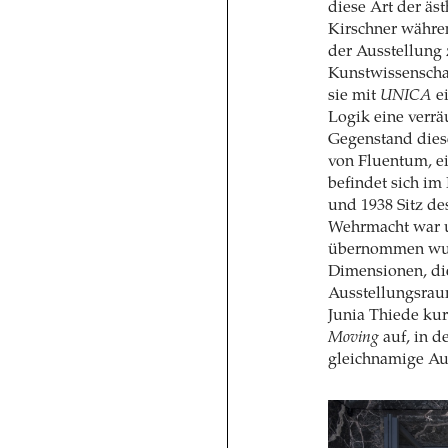
diese Art der äs
Kirschner währe
der Ausstellung
Kunstwissenscha
sie mit
UNICA
ei
Logik eine verrä
Gegenstand dies
von Fluentum, ei
befindet sich i
und 1938 Sitz de
Wehrmacht war u
übernommen wurd
Dimensionen, di
Ausstellungsrau
Junia Thiede kur
Moving
auf, in d
gleichnamige Au