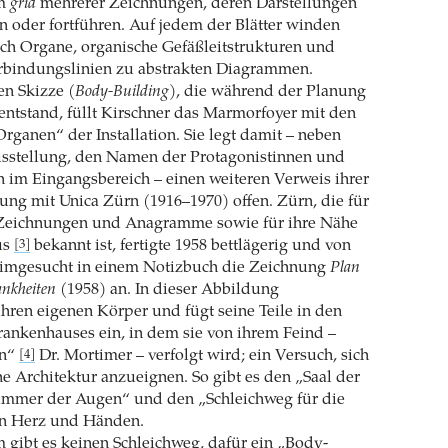
em
grid
mehrerer Zeichnungen, deren Darstellungen
n oder fortführen. Auf jedem der Blätter winden
ch Organe, organische Gefäßleitstrukturen und
rbindungslinien zu abstrakten Diagrammen.
en Skizze (
Body-Building
), die während der Planung
entstand, füllt Kirschner das Marmorfoyer mit den
rganen“ der Installation. Sie legt damit – neben
usstellung, den Namen der Protagonistinnen und
 im Eingangsbereich – einen weiteren Verweis ihrer
ng mit Unica Zürn (1916–1970) offen. Zürn, die für
, Zeichnungen und Anagramme sowie für ihre Nähe
us
bekannt ist, fertigte 1958 bettlägerig und von
[3]
imgesucht in einem Notizbuch die Zeichnung
Plan
ankheiten
(1958) an. In dieser Abbildung
 ihren eigenen Körper und fügt seine Teile in den
ankenhauses ein, in dem sie von ihrem Feind –
en“
Dr. Mortimer – verfolgt wird; ein Versuch, sich
[4]
e Architektur anzueignen. So gibt es den „Saal der
immer der Augen“ und den „Schleichweg für die
n Herz und Händen.
 gibt es keinen Schleichweg, dafür ein „Body-