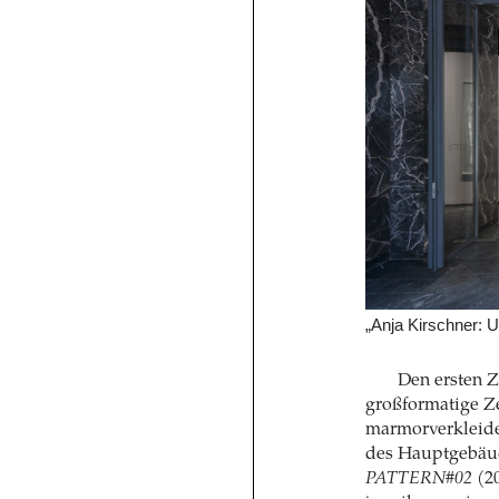
„Anja Kirschner: U
Den ersten 
großformatige Ze
marmorverkleide
des Hauptgebäud
PATTERN#02
(2