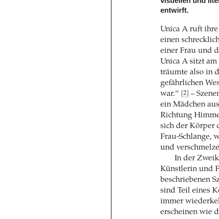
visuellen und li
entwirft.
Unica A ruft ihre
einen schreckli
einer Frau und 
Unica A sitzt am
träumte also in 
gefährlichen Wes
war.“
– Szenen
[2]
ein Mädchen aus 
Richtung Himmel
sich der Körper 
Frau-Schlange, w
und verschmelzen
In der Zweik
Künstlerin und F
beschriebenen Sz
sind Teil eines 
immer wiederkehr
erscheinen wie d