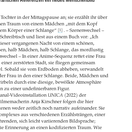
terarischen Referenzen ein neues Menschenbild
 Tochter in der Mittagspause an; sie erzählt ihr über
chen Traum von einem Mädchen „mit dem Kopf
dem Körper einer Schlange“
. – Szenenwechsel –
[1]
 Schreibtisch und liest aus einem Buch vor: „Ich
dieser vergangenen Nacht von einem schönen,
en, halb Mädchen, halb Schlange, das mordlustig
wechsel – In einer Anime-Sequenz rettet eine Frau
einer zerstörten Stadt, sie fliegen gemeinsam
. Sobald sie vom Erdboden abheben, verwandelt
der Frau in den einer Schlange. Beide, Mädchen und
irbeln durch eine diesige, bewölkte Atmosphäre
 zu einer undefinierbaren Figur.
anal-Videoinstallation
UNICA
(2022) der
ilmemacherin Anja Kirschner folgen die hier
enen weder zeitlich noch narrativ aufeinander. Sie
Komplexes aus verschiedenen Erzählsträngen, einer
enden, sich leicht variierenden Bildsprache;
ie Erinnerung an einen kodifizierten Traum. Wie