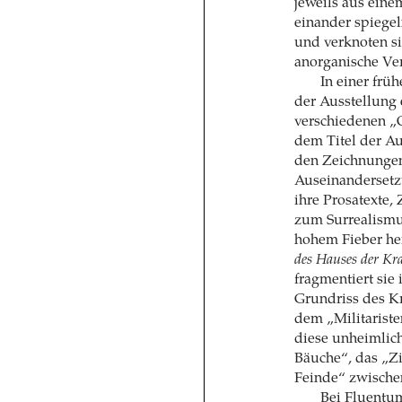
jeweils aus ein
einander spiegel
und verknoten si
anorganische Ve
In einer früh
der Ausstellung 
verschiedenen „O
dem Titel der A
den Zeichnungen
Auseinandersetzu
ihre Prosatexte
zum Surrealism
hohem Fieber he
des Hauses der Kr
fragmentiert sie
Grundriss des Kr
dem „Militarist
diese unheimlich
Bäuche“, das „Z
Feinde“ zwische
Bei Fluentum