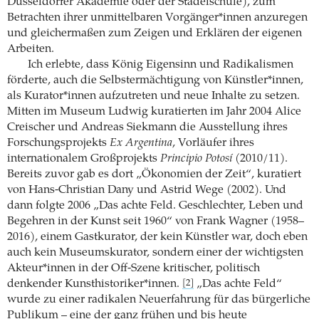
Düsseldorfer Akademie oder der Städelschule), zum
Betrachten ihrer unmittelbaren Vorgänger*innen anzuregen
und gleichermaßen zum Zeigen und Erklären der eigenen
Arbeiten.
Ich erlebte, dass König Eigensinn und Radikalismen
förderte, auch die Selbstermächtigung von Künstler*innen,
als Kurator*innen aufzutreten und neue Inhalte zu setzen.
Mitten im Museum Ludwig kuratierten im Jahr 2004 Alice
Creischer und Andreas Siekmann die Ausstellung ihres
Forschungsprojekts
Ex Argentina
, Vorläufer ihres
internationalem Großprojekts
Principio Potosí
(2010/11).
Bereits zuvor gab es dort „Ökonomien der Zeit“, kuratiert
von Hans-Christian Dany und Astrid Wege (2002). Und
dann folgte 2006 „Das achte Feld. Geschlechter, Leben und
Begehren in der Kunst seit 1960“ von Frank Wagner (1958–
2016), einem Gastkurator, der kein Künstler war, doch eben
auch kein Museumskurator, sondern einer der wichtigsten
Akteur*innen in der Off-Szene kritischer, politisch
denkender Kunsthistoriker*innen.
„Das achte Feld“
[2]
wurde zu einer radikalen Neuerfahrung für das bürgerliche
Publikum – eine der ganz frühen und bis heute