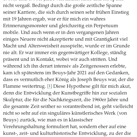
nicht vergaß. Bedingt durch die große zeitliche Spanne
seiner Karriere, die sich durch seinen sehr frühen Einstieg
mit 19 Jahren ergab, war er für mich ein wahres
Erinnerungsmonster und gleichzeitig ein Perpetuum
mobile. Und auch wenn er in den vergangenen Jahren
einiges Neuere nicht akzeptierte und mit Grantigkeit viel
Macht und Altersweisheit ausspielte, wurde er im Grunde
nie alt. Er war immer ein gegenwärtiger Kollege, ständig
präsent und in Kontakt, wobei wir auch stritten. Und
während ich ihn derart intensiv als Zeitgenossen erlebte,
kam ich spätestens im Beuys-Jahr 2021 auf den Gedanken,
dass es vermutlich eher König als Joseph Beuys war, der die
Flamme weitertrug.
Diese Hypothese gilt für mich akut,
[1]
denn die Entwicklung der Kunstbegriffe hin zur sozialen
Skulptur, die für die Nachkriegszeit, die 1960er Jahre und
die gesamte Zeit seither so vorantreibend ist, geht vielleicht
nicht so sehr auf ein singuläres künstlerisches Werk (von
Beuys) zurück, wie man es in klassischer
Verehrungshaltung formuliert hat, sondern eher auf eine
kunst-, zeit- und kulturhistorische Entwicklung, zu der die