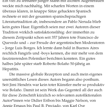
Ein viel zu lebhafter junger Mann mit dichten Augenbrauen
weckte mich nachhaltig. Mit scharfen Worten in einem
überaus klaren, in knappe Sätze gehackten Spanisch
rechnete er mit der gesamten spanischsprachigen
Literaturtradition ab, insbesondere an Pablo Neruda blieb
kein gutes Haar. Eigentlich seien nur zwei Autoren dieser
Tradition wirklich satisfaktionsfähig: der immerhin zu
diesem Zeitpunkt schon seit 357 Jahren tote Francisco de
Quevedo und – zur Freude der argentinischen Moderatoren
– Jorge Luis Borges. Ich lernte dann bald in Buenos Aires
reichlich Fangirls und -boys kennen, die mir mehr von dem
faszinierenden Polemiker berichten konnten. Ein gutes
halbes Jahr später starb Roberto Bolaño 50-jährig an
Hepatitis.
Die massive globale Rezeption und auch mein eigenes
unersättliches Lesen dieses Autors begann also posthum.
Seit Jimi Hendrix war kein toter Künstler mehr so produktiv
wie Bolaño. Damit ist sein Werk das Gegenteil all der auch
für diese Zeitschrift kürzlich so relevanten autofiktionalen
Autor*innen wie Didier Eribon bis Maggie Nelson, von
Annie Ernaux bis Paul B. Preciado, von Karl Ove