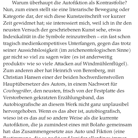
Warum überhaupt die Autofiktion als Kontrastfolie?
Nun, zum einen stellt sie eine literarische Bewegung oder
Kategorie dar, der sich diese Kunstzeitschrift vor kurzer
Zeit gewidmet hat; sie interessiert mich, weil ich in ihr den
neusten Versuch der geschriebenen Kunst sehe, etwas
Indexikalität in die Symbole reinzutreiben – ein fast schon
tragisch medienkompetitives Unterfangen, gegen das trotz
seiner Aussichtslosigkeit (im zeichenontologischen Sinne)
gar nicht so viel zu sagen wäre (es ist anderweitig
produktiv wie so viele Attacken auf Windmühlenflügel).
Zum anderen aber hat Heinrich von Berenberg, mit
Christian Hansen einer der beiden hochverdienstvollen
Hauptübersetzer des Autors, in einem Nachwort für
Cowboygräber
, den neusten, frisch von der Festplatte des
Verstorbenen gekratzten Erzählungsband, das
Autobiografische an diesem Werk nicht ganz unplausibel
hervorgehoben. Wenn es das aber ist, autobiografisch,
wieso ist es das auf so andere Weise als die kurrente
Autofiktion, die ja zumindest eines mit Bolaño gemeinsam
hat: das Zusammengesetzte aus Auto und Fiktion (eine