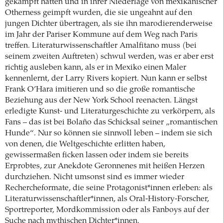
gekämpft hatten und in ihrer Niederlage von mexikanischer
Otherness geimpft wurden, die sie ungeahnt auf den
jungen Dichter übertragen, als sie ihn marodierenderweise
im Jahr der Pariser Kommune auf dem Weg nach Paris
treffen. Literaturwissenschaftler Amalfitano muss (bei
seinem zweiten Auftreten) schwul werden, was er aber erst
richtig ausleben kann, als er in Mexiko einen Maler
kennenlernt, der Larry Rivers kopiert. Nun kann er selbst
Frank O’Hara imitieren und so die große romantische
Beziehung aus der New York School reenacten. Längst
erledigte Kunst- und Literaturgeschichte zu verkörpern, als
Fans – das ist bei Bolaño das Schicksal seiner „romantischen
Hunde“. Nur so können sie sinnvoll leben – indem sie sich
von denen, die Weltgeschichte erlitten haben,
gewissermaßen ficken lassen oder indem sie bereits
Erprobtes, zur Anekdote Geronnenes mit heißen Herzen
durchziehen. Nicht umsonst sind es immer wieder
Rechercheformate, die seine Protagonist*innen erleben: als
Literaturwissenschaftler*innen, als Oral-History-Forscher,
Sportreporter, Mordkommission oder als Fanboys auf der
Suche nach mythischen Dichter*innen.