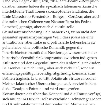
Kind von Gegenkultur, Exil, 70er-Jahre-Beatnik-Rezeption;
darüber hinaus haben ihn spezifisch lateinamerikanische
intellektuelle Traditionen (konzeptuelles Erzählen, die
Linie Macedonio Fernández – Borges – Cortázar, aber auch
die politischen Chilenen von Nicanor Parra bis Pedro
Lemebel) geprägt, aber auch die kulturelle
Grundsatzentscheidung Lateinamerikas, wenn nicht der
gesamten spanischsprachigen Welt, dass
poesía
als eine
antirationale, aber linke und politisierte Lebensform zu
gelten habe: eine politische Romantik gegen die
Innerlichkeitsromantik des Nordens, gewissermaßen der
historische Sensibilitätskompromiss zwischen indigenen
Kulturen und den Gegenkulturen der Kolonialistenkinder.
Belesenheit ist nicht
nerdy
, aber auch nicht tief, sondern
erfahrungsgesättigt, lebendig, abgründig komisch, zum
Brüllen tragisch. Und so tritt Bolaño als virtuoser, cooler
Meister lakonischer Überraschungen auf, serviert kokett
dicke Deadpan-Pointen und wird zum großen
Konstrukteur, der über das Können und die Traute verfügt,
sich mitten im Dickicht selbstverschuldet schwieriger Ideen
und Konfrontationen mit der poetischen Machete einen