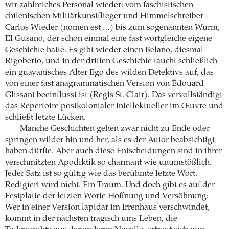
wir zahlreiches Personal wieder: vom faschistischen
chilenischen Militärkunstflieger und Himmelschreiber
Carlos Wieder (nomen est …) bis zum sogenannten Wurm,
El Gusano, der schon einmal eine fast wortgleiche eigene
Geschichte hatte. Es gibt wieder einen Belano, diesmal
Rigoberto, und in der dritten Geschichte taucht schließlich
ein guayanisches Alter Ego des wilden Detektivs auf, das
von einer fast anagrammatischen Version von Édouard
Glissant beeinflusst ist (Regis St. Clair). Das vervollständigt
das Repertoire postkolonialer Intellektueller im Œuvre und
schließt letzte Lücken.
Manche Geschichten gehen zwar nicht zu Ende oder
springen wilder hin und her, als es der Autor beabsichtigt
haben dürfte. Aber auch diese Entscheidungen sind in ihrer
verschmitzten Apodiktik so charmant wie unumstößlich.
Jeder Satz ist so gültig wie das berühmte letzte Wort.
Redigiert wird nicht. Ein Traum. Und doch gibt es auf der
Festplatte der letzten Worte Hoffnung und Versöhnung:
Wer in einer Version lapidar im Irrenhaus verschwindet,
kommt in der nächsten tragisch ums Leben, die