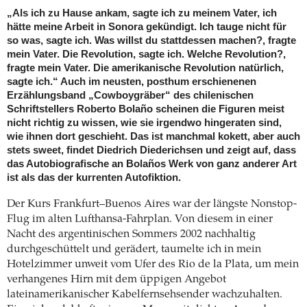
„Als ich zu Hause ankam, sagte ich zu meinem Vater, ich
hätte meine Arbeit in Sonora gekündigt. Ich tauge nicht für
so was, sagte ich. Was willst du stattdessen machen?, fragte
mein Vater. Die Revolution, sagte ich. Welche Revolution?,
fragte mein Vater. Die amerikanische Revolution natürlich,
sagte ich.“ Auch im neusten, posthum erschienenen
Erzählungsband „Cowboygräber“ des chilenischen
Schriftstellers Roberto Bolaño scheinen die Figuren meist
nicht richtig zu wissen, wie sie irgendwo hingeraten sind,
wie ihnen dort geschieht. Das ist manchmal kokett, aber auch
stets sweet, findet Diedrich Diederichsen und zeigt auf, dass
das Autobiografische an Bolaños Werk von ganz anderer Art
ist als das der kurrenten Autofiktion.
Der Kurs Frankfurt–Buenos Aires war der längste Nonstop-
Flug im alten Lufthansa-Fahrplan. Von diesem in einer
Nacht des argentinischen Sommers 2002 nachhaltig
durchgeschüttelt und gerädert, taumelte ich in mein
Hotelzimmer unweit vom Ufer des Rio de la Plata, um mein
verhangenes Hirn mit dem üppigen Angebot
lateinamerikanischer Kabelfernsehsender wachzuhalten.