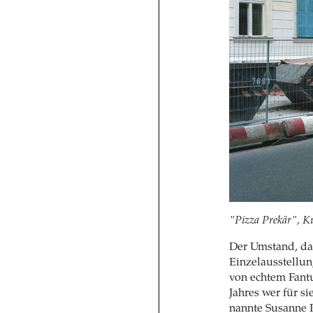
"Pizza Prekär", Ku
Der Umstand, das
Einzelausstellun
von echtem Fantu
Jahres wer für s
nannte Susanne P