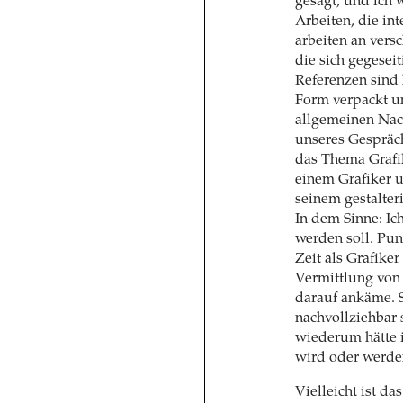
gesagt, und ich 
Arbeiten, die in
arbeiten an vers
die sich gegesei
Referenzen sind 
Form verpackt u
allgemeinen Nac
unseres Gespräch
das Thema Grafik
einem Grafiker 
seinem gestalter
In dem Sinne: Ic
werden soll. Punk
Zeit als Grafiker
Vermittlung von
darauf ankäme. S
nachvollziehbar 
wiederum hätte 
wird oder werden
Vielleicht ist da