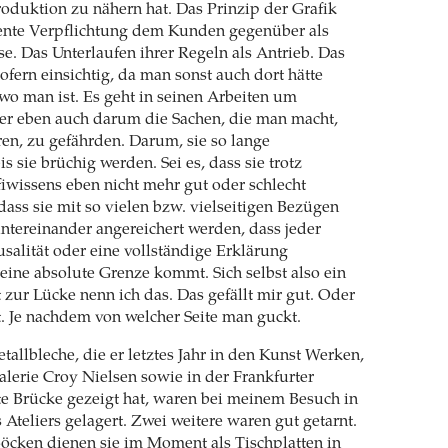
roduktion zu nähern hat. Das Prinzip der Grafik
ente Verpflichtung dem Kunden gegenüber als
se. Das Unterlaufen ihrer Regeln als Antrieb. Das
ofern einsichtig, da man sonst auch dort hätte
wo man ist. Es geht in seinen Arbeiten um
er eben auch darum die Sachen, die man macht,
eren, zu gefährden. Darum, sie so lange
s sie brüchig werden. Sei es, dass sie trotz
fiwissens eben nicht mehr gut oder schlecht
dass sie mit so vielen bzw. vielseitigen Bezügen
tereinander angereichert werden, dass jeder
salität oder eine vollständige Erklärung
seine absolute Grenze kommt. Sich selbst also ein
t zur Lücke nenn ich das. Das gefällt mir gut. Oder
. Je nachdem von welcher Seite man guckt.
tallbleche, die er letztes Jahr in den Kunst Werken,
Galerie Croy Nielsen sowie in der Frankfurter
e Brücke gezeigt hat, waren bei meinem Besuch in
 Ateliers gelagert. Zwei weitere waren gut getarnt.
öcken dienen sie im Moment als Tischplatten in