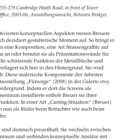
255-279 Cambridge Heath Road,
in front of Tower
fice,
2003-06, Ausstellungsansicht, Between Bridges,
tivierten konzeptuellen Aspekten weisen Breuers
ch dezidiert gestalterische Moment auf. So bringt er
en eine Komposition, eine Art Strassengraffity auf
ns an oder benutzt sie als Präsentationswände für
Die schützende Funktion der Metallbleche und
erlagert sich hier in den Hintergrund. Sie wird
lt. Diese malerische Komponente der Arbeiten
 Ausstellung „Fürsorge“ (2008) in der Galerie croy
ordergrund. Indem er dort die Screens als
nenraum installierte enthob Breuer sie ihrer
unktion. In einer Art „Casting-Situation“ (Breuer)
h nun als Bilder beim Betrachter wie auch beim
fer.
n sind demnach prozeßhaft. Sie wechseln zwischen
nraum und verbinden konzeptuelle Ansätze mit