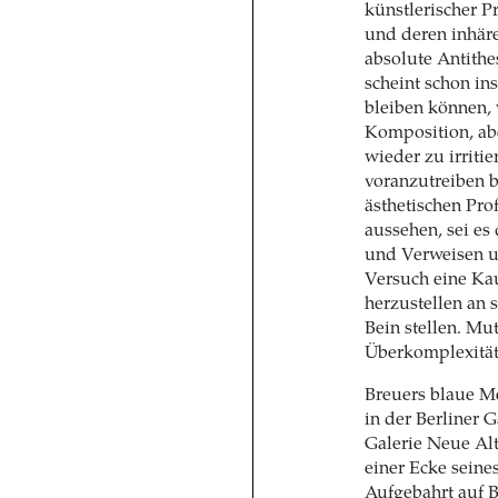
künstlerischer P
und deren inhär
absolute Antithe
scheint schon ins
bleiben können, 
Komposition, ab
wieder zu irriti
voranzutreiben bi
ästhetischen Pro
aussehen, sei es 
und Verweisen un
Versuch eine Kau
herzustellen an 
Bein stellen. Mu
Überkomplexität
Breuers blaue Me
in der Berliner 
Galerie Neue Alt
einer Ecke seines
Aufgebahrt auf B