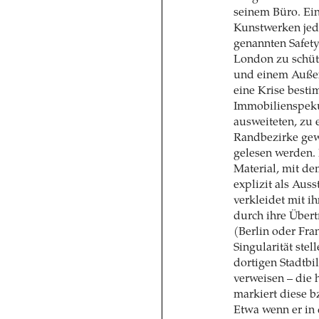
seinem Büro. Ein
Kunstwerken jed
genannten Safety
London zu schüt
und einem Außen
eine Krise besti
Immobilienspekul
ausweiteten, zu 
Randbezirke gew
gelesen werden. 
Material, mit de
explizit als Aus
verkleidet mit i
durch ihre Übert
(Berlin oder Fra
Singularität ste
dortigen Stadtbil
verweisen – die 
markiert diese 
Etwa wenn er in 