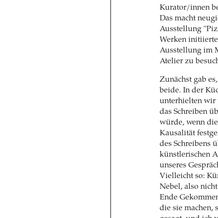
Kurator/innen b
Das macht neugi
Ausstellung "Piz
Werken initiiert
Ausstellung im 
Atelier zu besuc
Zunächst gab es,
beide. In der K
unterhielten wir
das Schreiben üb
würde, wenn die
Kausalität festg
des Schreibens ü
künstlerischen A
unseres Gespräch
Vielleicht so: K
Nebel, also nich
Ende Gekommenes
die sie machen, 