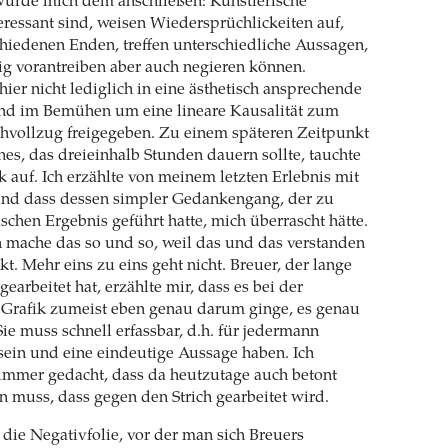
würde mich dem anschließen: Künstlerische
teressant sind, weisen Wiedersprüchlickeiten auf,
chiedenen Enden, treffen unterschiedliche Aussagen,
tig vorantreiben aber auch negieren können.
hier nicht lediglich in eine ästhetisch ansprechende
nd im Bemühen um eine lineare Kausalität zum
hvollzug freigegeben. Zu einem späteren Zeitpunkt
es, das dreieinhalb Stunden dauern sollte, tauchte
 auf. Ich erzählte von meinem letzten Erlebnis mit
und dass dessen simpler Gedankengang, der zu
ischen Ergebnis geführt hatte, mich überrascht hätte.
h mache das so und so, weil das und das verstanden
t. Mehr eins zu eins geht nicht. Breuer, der lange
 gearbeitet hat, erzählte mir, dass es bei der
 Grafik zumeist eben genau darum ginge, es genau
ie muss schnell erfassbar, d.h. für jedermann
sein und eine eindeutige Aussage haben. Ich
immer gedacht, dass da heutzutage auch betont
 muss, dass gegen den Strich gearbeitet wird.
s die Negativfolie, vor der man sich Breuers