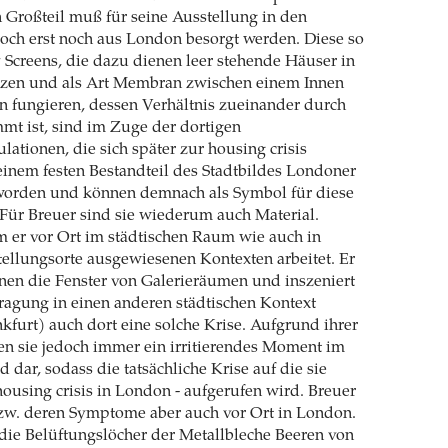
 Großteil muß für seine Ausstellung in den
och erst noch aus London besorgt werden. Diese so
 Screens, die dazu dienen leer stehende Häuser in
zen und als Art Membran zwischen einem Innen
 fungieren, dessen Verhältnis zueinander durch
mmt ist, sind im Zuge der dortigen
ationen, die sich später zur housing crisis
einem festen Bestandteil des Stadtbildes Londoner
orden und können demnach als Symbol für diese
Für Breuer sind sie wiederum auch Material.
m er vor Ort im städtischen Raum wie auch in
stellungsorte ausgewiesenen Kontexten arbeitet. Er
hnen die Fenster von Galerieräumen und inszeniert
ragung in einen anderen städtischen Kontext
nkfurt) auch dort eine solche Krise. Aufgrund ihrer
llen sie jedoch immer ein irritierendes Moment im
d dar, sodass die tatsächliche Krise auf die sie
housing crisis in London - aufgerufen wird. Breuer
bzw. deren Symptome aber auch vor Ort in London.
die Belüftungslöcher der Metallbleche Beeren von