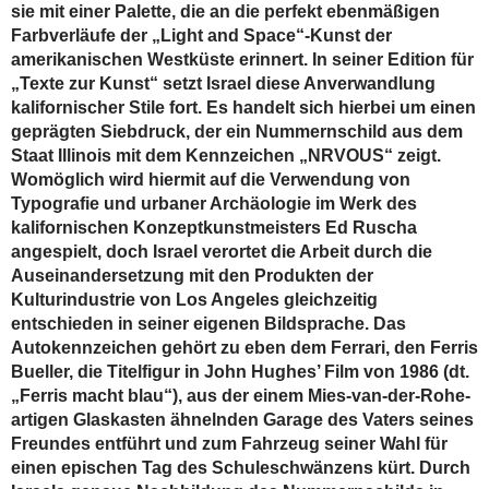
sie mit einer Palette, die an die perfekt ebenmäßigen
Farbverläufe der „Light and Space“-Kunst der
amerikanischen Westküste erinnert. In seiner Edition für
„Texte zur Kunst“ setzt Israel diese Anverwandlung
kalifornischer Stile fort. Es handelt sich hierbei um einen
geprägten Siebdruck, der ein Nummernschild aus dem
Staat Illinois mit dem Kennzeichen „NRVOUS“ zeigt.
Womöglich wird hiermit auf die Verwendung von
Typografie und urbaner Archäologie im Werk des
kalifornischen Konzeptkunstmeisters Ed Ruscha
angespielt, doch Israel verortet die Arbeit durch die
Auseinandersetzung mit den Produkten der
Kulturindustrie von Los Angeles gleichzeitig
entschieden in seiner eigenen Bildsprache. Das
Autokennzeichen gehört zu eben dem Ferrari, den Ferris
Bueller, die Titelfigur in John Hughes’ Film von 1986 (dt.
„Ferris macht blau“), aus der einem Mies-van-der-Rohe-
artigen Glaskasten ähnelnden Garage des Vaters seines
Freundes entführt und zum Fahrzeug seiner Wahl für
einen epischen Tag des Schuleschwänzens kürt. Durch