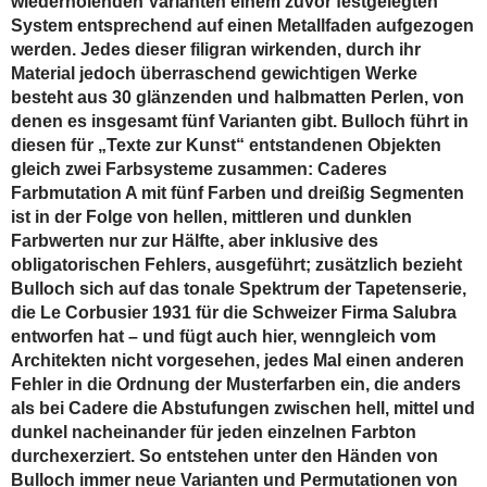
wiederholenden Varianten einem zuvor festgelegten
System entsprechend auf einen Metallfaden aufgezogen
werden. Jedes dieser filigran wirkenden, durch ihr
Material jedoch überraschend gewichtigen Werke
besteht aus 30 glänzenden und halbmatten Perlen, von
denen es insgesamt fünf Varianten gibt. Bulloch führt in
diesen für „Texte zur Kunst“ entstandenen Objekten
gleich zwei Farbsysteme zusammen: Caderes
Farbmutation A mit fünf Farben und dreißig Segmenten
ist in der Folge von hellen, mittleren und dunklen
Farbwerten nur zur Hälfte, aber inklusive des
obligatorischen Fehlers, ausgeführt; zusätzlich bezieht
Bulloch sich auf das tonale Spektrum der Tapetenserie,
die Le Corbusier 1931 für die Schweizer Firma Salubra
entworfen hat – und fügt auch hier, wenngleich vom
Architekten nicht vorgesehen, jedes Mal einen anderen
Fehler in die Ordnung der Musterfarben ein, die anders
als bei Cadere die Abstufungen zwischen hell, mittel und
dunkel nacheinander für jeden einzelnen Farbton
durchexerziert. So entstehen unter den Händen von
Bulloch immer neue Varianten und Permutationen von