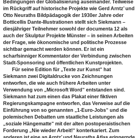
Bedingungen der Globalisierung auseinander. Teilweise
im Rückgriff auf historische Projekte wie Gerd Arntz’ und
Otto Neuraths Bildpädagogik der 1930er Jahre oder
Botticellis Dante-Illustrationen stellt sich Siekmann –
diesjähriger Teilnehmer sowohl der documenta 12 als
auch der Skulptur Projekte Münster – in seinen Arbeiten
der Frage, wie ökonomische und politische Prozesse
sichtbar gemacht werden können. Er ist ein
scharfsinniger Kommentator der Verbindung zwischen
Stadt-Sponsoring und öffentlichen Kunstprojekten.
Für seine Edition für „Texte zur Kunst“ hat
Siekmann zwei Digitaldrucke von Zeichnungen
entworfen, die wie auch frühere Arbeiten unter
Verwendung von „Microsoft Word“ entstanden sind.
Siekmann hat zum einen das Plakat einer fiktiven
Regierungskampagne entworfen, das Verweise auf die
Einführung von so genannten „1-Euro-Jobs“ und die
polemischen Debatten um staatliche Leistungen als
„soziale Hängematte“ mit der alten postoperaistischen
Forderung „Nie wieder Arbeit!“ konterkariert. Zum
anderen ist eine an Arntz’ und Neuraths Atlas erinnernde