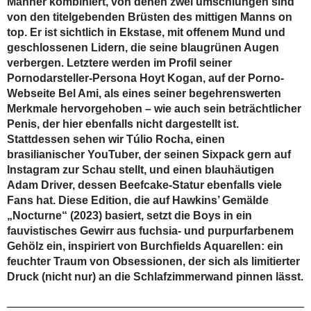
Männer kombiniert, von denen zwei umschlungen sind
von den titelgebenden Brüsten des mittigen Manns on
top. Er ist sichtlich in Ekstase, mit offenem Mund und
geschlossenen Lidern, die seine blaugrünen Augen
verbergen. Letztere werden im Profil seiner
Pornodarsteller-Persona Hoyt Kogan, auf der Porno-
Webseite Bel Ami, als eines seiner begehrenswerten
Merkmale hervorgehoben – wie auch sein beträchtlicher
Penis, der hier ebenfalls nicht dargestellt ist.
Stattdessen sehen wir Túlio Rocha, einen
brasilianischer YouTuber, der seinen Sixpack gern auf
Instagram zur Schau stellt, und einen blauhäutigen
Adam Driver, dessen Beefcake-Statur ebenfalls viele
Fans hat. Diese Edition, die auf Hawkins’ Gemälde
„Nocturne“ (2023) basiert, setzt die Boys in ein
fauvistisches Gewirr aus fuchsia- und purpurfarbenem
Gehölz ein, inspiriert von Burchfields Aquarellen: ein
feuchter Traum von Obsessionen, der sich als limitierter
Druck (nicht nur) an die Schlafzimmerwand pinnen lässt.