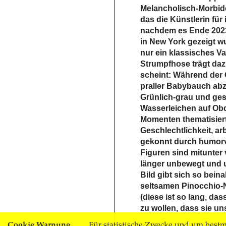
Melancholisch-Morbide
das die Künstlerin fü
nachdem es Ende 2023 
in New York gezeigt wu
nur ein klassisches Va
Strumpfhose trägt da
scheint: Während der 
praller Babybauch abz
Grünlich-grau und ges
Wasserleichen auf Obd
Momenten thematisiert
Geschlechtlichkeit, arb
gekonnt durch humorvo
Figuren sind mitunter 
länger unbewegt und 
Bild gibt sich so bein
seltsamen Pinocchio-N
(diese ist so lang, das
zu wollen, dass sie u
Cookie Warnung
Für statistische Zwecke und um bestmö