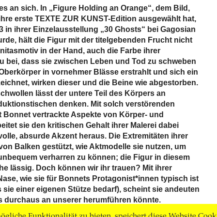
s an sich. In „Figure Holding an Orange“, dem Bild,
r ihre erste TEXTE ZUR KUNST-Edition ausgewählt hat,
in ihrer Einzelausstellung „30 Ghosts“ bei Gagosian
rde, hält die Figur mit der titelgebenden Frucht nicht
nitasmotiv in der Hand, auch die Farbe ihrer
zu bei, dass sie zwischen Leben und Tod zu schweben
Oberkörper in vornehmer Blässe erstrahlt und sich ein
eichnet, wirken dieser und die Beine wie abgestorben.
chwollen lässt der untere Teil des Körpers an
uktionstischen denken. Mit solch verstörenden
 Bonnet vertrackte Aspekte von Körper- und
eitet sie den kritischen Gehalt ihrer Malerei dabei
lle, absurde Akzent heraus. Die Extremitäten ihrer
von Balken gestützt, wie Aktmodelle sie nutzen, um
unbequem verharren zu können; die Figur in diesem
ahe lässig. Doch können wir ihr trauen? Mit ihrer
ase, wie sie für Bonnets Protagonist*innen typisch ist
s sie einer eigenen Stütze bedarf), scheint sie andeuten
ns durchaus an unserer herumführen könnte.
gliche Funktionalität zu bieten, speichert diese Website Cook