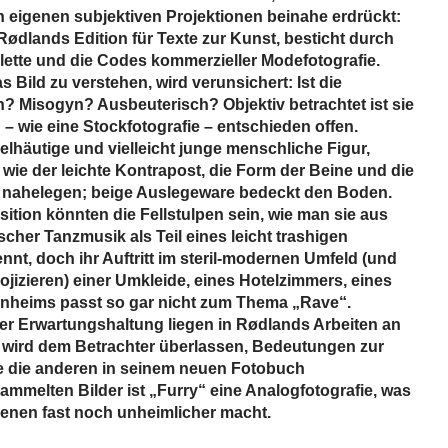
n eigenen subjektiven Projektionen beinahe erdrückt:
Rødlands Edition für Texte zur Kunst, besticht durch
ette und die Codes kommerzieller Modefotografie.
s Bild zu verstehen, wird verunsichert: Ist die
h? Misogyn? Ausbeuterisch? Objektiv betrachtet ist sie
– wie eine Stockfotografie – entschieden offen.
lhäutige und vielleicht junge menschliche Figur,
wie der leichte Kontrapost, die Form der Beine und die
l nahelegen; beige Auslegeware bedeckt den Boden.
ition könnten die Fellstulpen sein, wie man sie aus
cher Tanzmusik als Teil eines leicht trashigen
nt, doch ihr Auftritt im steril-modernen Umfeld (und
ojizieren) einer Umkleide, eines Hotelzimmers, eines
enheims passt so gar nicht zum Thema „Rave“.
er Erwartungshaltung liegen in Rødlands Arbeiten an
 wird dem Betrachter überlassen, Bedeutungen zur
ie die anderen in seinem neuen Fotobuch
ammelten Bilder ist „Furry“ eine Analogfotografie, was
zenen fast noch unheimlicher macht.