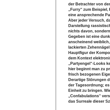
der Betrachter von de
„Furry“ zum Beispiel, 
eine ansprechende Pal
Aber jeder Versuch, da
Darstellung rassistisc
nichts davon, sondern 
Gegeben ist eine dunke
anscheinend weiblich, 
lackierten Zehennäge
Hauptfigur der Kompos
dem Kontext elektronis
„Partyengel“-Looks ken
hier beginnt man zu pr
frisch bezogenen Eig
Derartige Störungen d
der Tagesordnung; es
Einheit zu bringen. W
„Confabulations“ vers
das Surreale dieser S