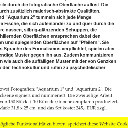
ile durch die fotografische Oberfläche auflöst. Die
rch zusätzlich malerisch-abstrakte Qualitäten.
nd "Aquarium 2" tummeln sich jede Menge
e Fische, die sich aufeinander zu und quer durch die
hre nassen, silbrig-glänzenden Schuppen, die
hillernden Oberflächen entsprechen dabei den
n und spiegelnden Oberflächen auf "Pfeilern". Sie
s Sprache des Formalismus verpflichtet, spielen aber
ebendige Muster gegen ihn aus. Zudem kommunizieren
n wie auch die auffälligen Muster mit der von Genzken
ik der Technokultur und rufen zu psychedelischer
 zwei Fotografien: "Aquarium 1" und "Aquarium 2". Die
kseite signiert und nummeriert. Die zweiteilige Arbeit
 von 150 Stück + 10 Künstler/innenexemplaren produziert.
Maße 31,8 x 25 cm, und das Set kostet 245,- EUR zzgl.
gliche Funktionalität zu bieten, speichert diese Website Cook