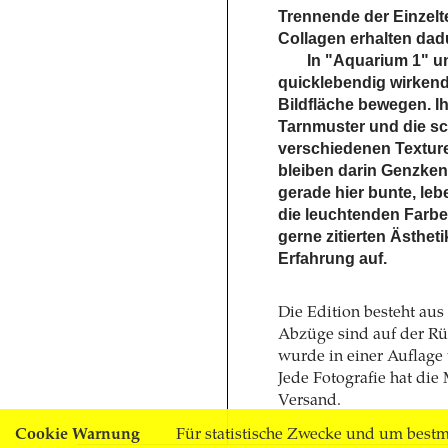
Trennende der Einzelte
Collagen erhalten dadu
In "Aquarium 1" u
quicklebendig wirkend
Bildfläche bewegen. I
Tarnmuster und die sc
verschiedenen Texture
bleiben darin Genzken
gerade hier bunte, l
die leuchtenden Farbe
gerne zitierten Ästhet
Erfahrung auf.
Die Edition besteht aus
Abzüge sind auf der Rüc
wurde in einer Auflage
Jede Fotografie hat die 
Versand.
Cookie Warnung
Für statistische Zwecke und um bestmö