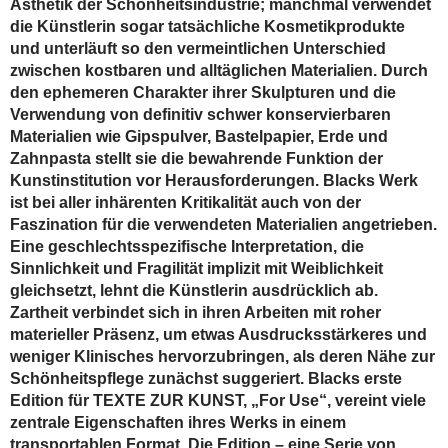
Ästhetik der Schönheitsindustrie; manchmal verwendet
die Künstlerin sogar tatsächliche Kosmetikprodukte
und unterläuft so den vermeintlichen Unterschied
zwischen kostbaren und alltäglichen Materialien. Durch
den ephemeren Charakter ihrer Skulpturen und die
Verwendung von definitiv schwer konservierbaren
Materialien wie Gipspulver, Bastelpapier, Erde und
Zahnpasta stellt sie die bewahrende Funktion der
Kunstinstitution vor Herausforderungen. Blacks Werk
ist bei aller inhärenten Kritikalität auch von der
Faszination für die verwendeten Materialien angetrieben.
Eine geschlechtsspezifische Interpretation, die
Sinnlichkeit und Fragilität implizit mit Weiblichkeit
gleichsetzt, lehnt die Künstlerin ausdrücklich ab.
Zartheit ­verbindet sich in ihren Arbeiten mit roher
materieller Präsenz, um etwas Ausdrucksstärkeres und
weniger Klinisches hervorzubringen, als deren Nähe zur
Schönheitspflege zunächst suggeriert. Blacks erste
Edition für TEXTE ZUR KUNST, „For Use“, vereint viele
zentrale Eigenschaften ihres Werks in einem
transportablen Format. Die Edition – eine Serie von