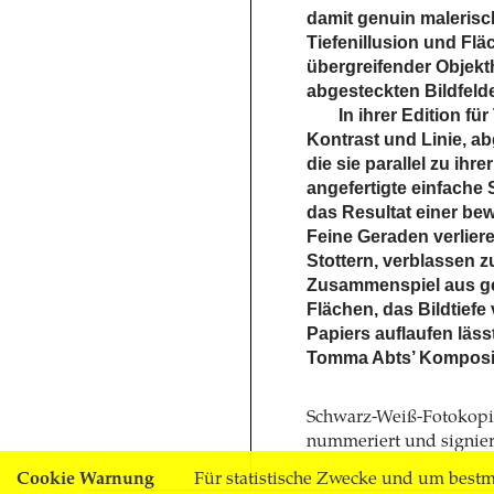
damit genuin maleris
Tiefenillusion und Flä
übergreifender Objekt
abgesteckten Bildfeld
In ihrer Edition fü
Kontrast und Linie, ab
die sie parallel zu ihr
angefertigte einfache
das Resultat einer b
Feine Geraden verliere
Stottern, verblassen z
Zusammenspiel aus ge
Flächen, das Bildtiefe
Papiers auflaufen läss
Tomma Abts’ Kompositi
Schwarz-Weiß-Fotokopie,
nummeriert und signiert
Cookie Warnung
Für statistische Zwecke und um bestmö