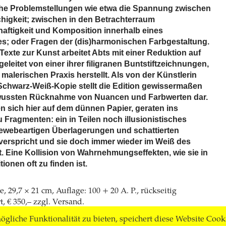
che Problemstellungen wie etwa die Spannung zwischen
chigkeit; zwischen in den Betrachterraum
haftigkeit und Komposition innerhalb eines
es; oder Fragen der (dis)harmonischen Farbgestaltung.
r Texte zur Kunst arbeitet Abts mit einer Reduktion auf
geleitet von einer ihrer filigranen Buntstiftzeichnungen,
er malerischen Praxis herstellt. Als von der Künstlerin
 Schwarz-Weiß-Kopie stellt die Edition gewissermaßen
ewussten Rücknahme von Nuancen und Farbwerten dar.
n sich hier auf dem dünnen Papier, geraten ins
u Fragmenten: ein in Teilen noch illusionistisches
webeartigen Überlagerungen und schattierten
 verspricht und sie doch immer wieder im Weiß des
t. Eine Kollision von Wahrnehmungseffekten, wie sie in
onen oft zu finden ist.
 29,7 × 21 cm, Auflage: 100 + 20 A. P., rückseitig
, € 350,– zzgl. Versand.
gliche Funktionalität zu bieten, speichert diese Website Cook