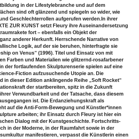
ildung in der Lifestyle­branche und auf dem
ächen sind oft glänzend und ­spiegeln so wider, wie
 und Geschlechterrollen aufgerufen werden.In ihrer
TEXTE ZUR KUNST setzt Fleury ihre Auseinandersetzung
raumrakete fort – ebenfalls ein Objekt der
 ganz anderer Herkunft. Herrschende Narrative von
llische Logik, auf der sie beruhen, hinterfragte sie
eship on Venus“ (1996). Titel und Einsatz von mit
ten Farben und Materialien wie glitzernd-rosafarbener
n der fortlaufenden Skulpturenserie spielen auf eine
Science-Fiction aufzusuchende Utopie an. Die
 in dieser Edition anklingende Reihe „Soft Rocket“
ationskraft der startbereiten, spitz in die Zukunft
ihrer Verwundbarkeit und der Tatsache, dass diesem
­ausgegangen ist. Die Erdanziehungskraft als
geht auf die Anti-Form-­Bewegung und Künstler*innen
ulpture arbeiten; ihr Einsatz durch Fleury ist hier ein
nischen Dialog mit der Kunstgeschichte. Fortschritts­
ich in der Moderne, in der Raumfahrt sowie in der
sumkultur manifestieren, verpasst die Künstlerin einen