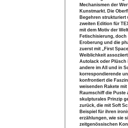
Mechanismen der Wertb
Kunstmarkt. Die Oberfl
Begehren strukturiert
zweiten Edition für 
mit dem Motiv der Welt
Fetischisierung, doch
Eroberung und die ­pha
zuerst mit „First Spac
Weiblichkeit assoziier
Autolack oder Plüsch i
andere im All und in 
korrespondierende und
konfrontiert die Faszin
weisenden Rakete mit 
Raumschiff die Puste 
skulpturales Prinzip 
zurück, die mit Soft Sc
Beispiel für ihren iro
erzählungen, wie sie s
zeitgenössischen ­Kon