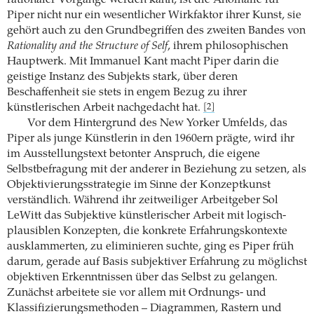
rationaler Vorgänge werden kann, ist die Anomalie für
Piper nicht nur ein wesentlicher Wirkfaktor ihrer Kunst, sie
gehört auch zu den Grundbegriffen des zweiten Bandes von
Rationality and the Structure of Self
, ihrem philosophischen
Hauptwerk. Mit Immanuel Kant macht Piper darin die
geistige Instanz des Subjekts stark, über deren
Beschaffenheit sie stets in engem Bezug zu ihrer
künstlerischen Arbeit nachgedacht hat.
[2]
Vor dem Hintergrund des New Yorker Umfelds, das
Piper als junge Künstlerin in den 1960ern prägte, wird ihr
im Ausstellungstext betonter Anspruch, die eigene
Selbstbefragung mit der anderer in Beziehung zu setzen, als
Objektivierungsstrategie im Sinne der Konzeptkunst
verständlich. Während ihr zeitweiliger Arbeitgeber Sol
LeWitt das Subjektive künstlerischer Arbeit mit logisch-
plausiblen Konzepten, die konkrete Erfahrungskontexte
ausklammerten, zu ­eliminieren suchte, ging es Piper früh
darum, gerade auf Basis subjektiver Erfahrung zu möglichst
objektiven Erkenntnissen über das Selbst zu gelangen.
Zunächst arbeitete sie vor allem mit Ordnungs- und
Klassifizierungsmethoden – Diagrammen, Rastern und