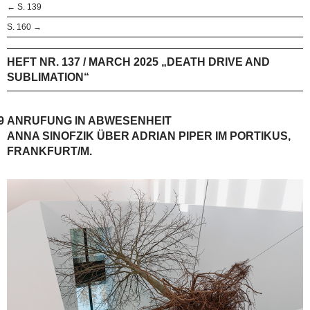
← S. 139
S. 160 →
HEFT NR. 137 / MARCH 2025 „DEATH DRIVE AND
SUBLIMATION“
9
ANRUFUNG IN ABWESENHEIT
ANNA SINOFZIK ÜBER ADRIAN PIPER IM PORTIKUS,
FRANKFURT/M.