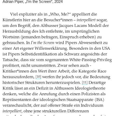
Adrian Piper, „I’m the Screen“, 2024
Viel expliziter als in „Who, Me?“ appelliert die
Künstlerin hier an die Besucher*in­nen –
interpelliert
sogar,
um den Begriff, den ­Althusser Jacques Lacans Modell der
Herausbildung des Ich entlehnte, im ursprünglichen
Wortsinn (jemanden befragen, Einspruch erheben) zu
gebrauchen. In
I’m the Screen
wird Pipers Abwesenheit zu
einer Art eigener Willenserklärung. Besonders in den USA
ist Pipers Selbstidentifikation als Schwarz angesichts der
Tatsache, dass sie vom sogenannten White-Passing-­Privileg
profitiert, nicht unumstritten. Zwar sehen auch ­
Kritiker*innen den Wert ihrer Arbeit, die ­Kategorie Race
herauszufordern,
werfen ihr ­jedoch vor, die Bedeutung
[10]
historischer Struk­turen herunterzuspielen.
Derartige
[11]
Kritik lässt an ein Defizit in Althussers Ideologietheorie
denken, welche die Anrufung durch einen Polizisten als
Repräsentanten der ideologischen Staatsapparate (ISA)
veranschaulicht, der auf offener Straße ein Individuum
interpelliert
, ohne jene strukturellen Differenzen