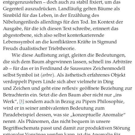
entgegenzustehen – doch auch zu stabil fixiert, um das
Gegenteil auszudrücken. Landläufig gelten Bäume als
Sinnbild für das Leben, in der Erzählung des
Nibelungenlieds allerdings für den Tod. Im Kontext der
Ausgabe, für die ich diesen Text schreibe, erinnert das
abgestorbene, sich also selbst konterkarierende
Lebenssymbol an die konfliktären Kräfte in Sigmund
Freuds dualis­tischer Triebtheorie.
Wie diese Auflistung zeigt, gleiten die Bedeutungen,
die sich dem Baum abgewinnen lassen, schnell ins Arbiträre
ab – für das er in Ferdinand de Saussures Zeichenmodell
selbst Symbol ist (
­arbre
). Als ästhetisch erfahrenes Objekt
ver­doppelt Pipers Linde sich aber vielmehr in Ding
und Zeichen und geht eine reflexiv geöffnete ­Beziehung zur
Betrachterin ein. Setzt die den Baum aber nicht nur „ins
Werk“,
sondern auch in Bezug zu Pipers Philosophie,
[1]
wird er in seiner ambivalenten Bedeutung zum
Paradebeispiel ­dessen, was sie „konzeptuelle Anomalie“
nennt: Als Phänomen, das nicht bequem in unsere
Begriffsschemata passt und damit zur produktiven Störung