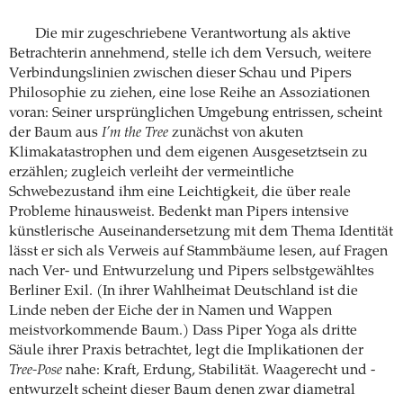
Die mir zugeschriebene Verantwortung als aktive
Betrachterin annehmend, stelle ich dem Versuch, weitere
Verbindungslinien zwischen dieser Schau und Pipers
Philosophie zu ziehen, eine lose Reihe an Assoziationen
voran: Seiner ursprünglichen Umgebung entrissen, scheint
der Baum aus
I’m the Tree
zunächst von akuten
Klimakatastrophen und dem eigenen Ausgesetztsein zu
erzählen; zugleich verleiht der vermeintliche
Schwebezustand ihm eine Leichtigkeit, die über reale
Probleme hinausweist. Bedenkt man Pipers intensive
künstlerische Auseinandersetzung mit dem Thema Identität
lässt er sich als Verweis auf Stammbäume lesen, auf Fragen
nach Ver- und Entwurzelung und Pipers selbstgewähltes
Berliner Exil. (In ihrer Wahlheimat Deutschland ist die
Linde neben der Eiche der in Namen und Wappen
meistvorkommende Baum.) Dass Piper Yoga als dritte
Säule ihrer Praxis betrachtet, legt die Implikationen der
Tree-Pose
nahe: Kraft, Erdung, Stabilität. Waagerecht und ­
entwurzelt scheint dieser Baum denen zwar diametral