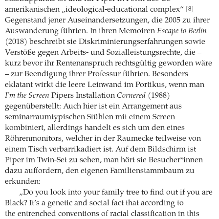
amerikanischen „ideological-­educational complex“
[8]
Gegenstand jener Auseinandersetzungen, die 2005 zu ihrer
Auswanderung führten. In ihren Memoiren
Escape to Berlin
(2018) beschreibt sie Diskriminierungserfahrungen sowie
Verstöße gegen Arbeits- und Sozialleistungs­rechte, die –
kurz bevor ihr Rentenanspruch rechtsgültig geworden wäre
– zur Beendigung ihrer Professur führten. Besonders
eklatant wirkt die leere Leinwand im Portikus, wenn man
I’m the Screen
Pipers Installation
Cornered
(1988)
gegenüberstellt: Auch hier ist ein Arrangement aus
seminarraumtypischen Stühlen mit einem Screen
kombiniert, allerdings handelt es sich um den eines
Röhrenmonitors, welcher in der Raumecke teilweise von
einem Tisch verbarrikadiert ist. Auf dem Bildschirm ist
Piper im Twin-Set zu sehen, man hört sie Besucher*innen
dazu auffordern, den eigenen Familienstammbaum zu
erkunden:
„Do you look into your family tree to find out if you are
Black? It’s a genetic and social fact that according to
the entrenched conventions of racial classification in this