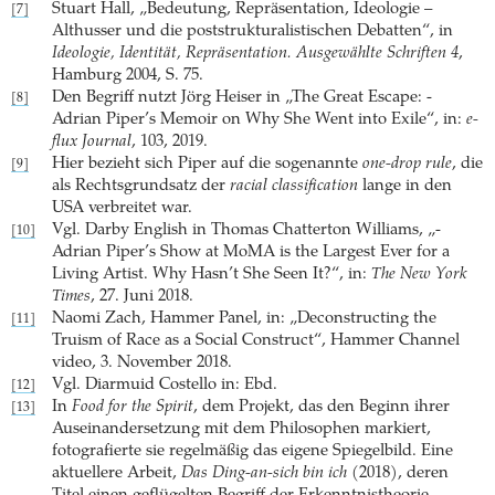
Stuart Hall, „Bedeutung, Repräsentation, Ideologie –
[7]
Althusser und die poststrukturalistischen Debatten“, in
Ideologie, Identität, Repräsentation. Ausgewählte Schriften 4
,
Hamburg 2004, S. 75.
Den Begriff nutzt Jörg Heiser in „The Great Escape: ­
[8]
Adrian Piper’s Memoir on Why She Went into Exile“, in:
e-
flux Journal
, 103, 2019.
Hier bezieht sich Piper auf die sogenannte
one-drop rule
, die
[9]
als Rechtsgrundsatz der
racial classification
lange in den
USA verbreitet war.
Vgl. Darby English in Thomas Chatterton Williams, „­
[10]
Adrian Piper’s Show at MoMA is the Largest Ever for a
Living Artist. Why Hasn’t She Seen It?“, in:
The New York
Times
, 27. Juni 2018.
Naomi Zach, Hammer Panel, in: „Deconstructing the
[11]
Truism of Race as a Social Construct“, Hammer Channel
video, 3. November 2018.
Vgl. Diarmuid Costello in: Ebd.
[12]
In
Food for the Spirit
, dem Projekt, das den Beginn ihrer
[13]
Auseinandersetzung mit dem Philosophen markiert,
fotografierte sie regelmäßig das eigene Spiegelbild. Eine
aktuellere Arbeit,
Das Ding-an-sich bin ich
(2018), deren