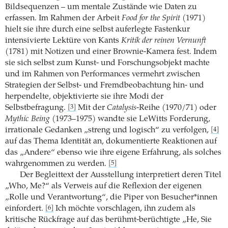
Bildsequenzen – um mentale Zustände wie Daten zu
erfassen. Im Rahmen der Arbeit
Food for the Spirit
(1971)
hielt sie ihre durch eine selbst auferlegte Fastenkur
intensivierte ­Lektüre von Kants
Kritik der reinen Vernunft
(1781) mit Notizen und einer Brownie-­Kamera fest. Indem
sie sich selbst zum Kunst- und ­Forschungsobjekt machte
und im Rahmen von Performances vermehrt ­zwischen
Strategien der Selbst- und Fremdbeobachtung hin- und
herpendelte, objektivierte sie ihre Modi der
Selbstbefragung.
Mit der
Catalysis
-­Reihe (1970/71) oder
[3]
Mythic Being
(1973–1975) wandte sie LeWitts Forderung,
irrationale ­Gedanken „streng und logisch“ zu verfolgen,
[4]
auf das Thema Identität an, dokumentierte Reaktionen auf
das „Andere“ ebenso wie ihre eigene Erfahrung, als solches
wahrgenommen zu werden.
[5]
Der Begleittext der Ausstellung ­interpretiert deren Titel
„Who, Me?“ als Verweis auf die ­Reflexion der eigenen
„Rolle und Verantwortung“, die Piper von Besucher*innen
einfordert.
Ich möchte vorschlagen, ihn zudem als
[6]
kritische Rückfrage auf das berühmt-berüchtigte „He, Sie