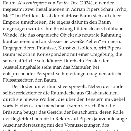
Raum. Als
centerpiece
von
I’m the Tree
(2024), einer der
insgesamt zwei Installationen in Adrian Pipers Schau „Who,
Me?“ im Portikus, lässt der blattlose Baum sich auf einer ­
Empore umschreiten, die eigens dafür in den Raum
eingezogen wurde. Ihre Brüstung bilden cleane, halbhohe
Wände, die das organische Objekt als neutrale Rahmung
kontrastieren und an ­klassische „weiße Zellen“ erinnern.
Entgegen deren ­Prämisse, Kunst zu isolieren, tritt Pipers
Baum jedoch in Korrespondenz mit einer Umgebung, die
seine natürliche sein könnte: Durch ein Fenster der
Ausstellungshalle sieht man das Mainufer, bei
entsprechender Perspektive hinterfangen fragmentarische
Flussansichten den Baum.
Der Boden unter ihm ist verspiegelt. Neben der Linde
selbst reflektiert er die Raumdecke aus Glasbausteinen,
durch sie hinweg Wolken, die über den Fenstern im Giebel
vorbeiziehen – und ­manchmal (wenn sie sich über die
Brüstung beugt) das ­Gesicht der Betrachterin, deren Rolle
der Begleittext betont: In Rekurs auf Pipers jahrzehntelange
Auseinandersetzung mit den Voraussetzungen des