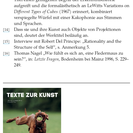
Titel einen geflügelten Begriff der Erkenntnistheorie
aufgreift und die formalästhetisch an LeWitts Variations on
Different Types of Cubes
(1967) erinnert, kombiniert
verspiegelte ­Würfel mit einer Kakophonie aus Stimmen
und Sprachen.
Dass sie und ihre Kunst auch Objekte von Projektionen
[14]
sind, deutet der Werktitel beiläufig an.
Interview mit Robert Del Principe: „Rationality and the
[15]
Structure of the Self“, s. Anmerkung 5.
Thomas Nagel „Wie fühlt es sich an, eine Fledermaus zu
[16]
sein?“, in:
Letzte Fragen
, Bodenheim bei Mainz 1996, S. 229–
249.