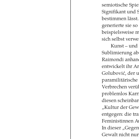
semiotische Spie
Signifikant und 
bestimmen lässt
generierte sie so
beispielsweise m
sich selbst verwei
Kunst – und 
Sublimierung abe
Raimondi anhand 
entwickelt ihr A
Golubović, der 
paramilitärische
Verbrechen verüb
problem­los Karr
diesen scheinba
„Kultur der Gew
entgegen: die tr
Feministinnen A
In dieser „Gege
Gewalt nicht nu