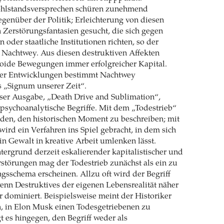
hlstandsversprechen schüren zunehmend
genüber der Politik; Erleichterung von diesen
 Zerstörungsfantasien gesucht, die sich gegen
 oder staatliche Institutionen richten, so der
 ­Nachtwey. Aus diesen destruktiven Affekten
toide Bewegungen immer erfolgreicher Kapital.
her Entwicklungen bestimmt Nachtwey
ls „Signum unserer Zeit“.
eser Ausgabe, „Death Drive and Sublimation“,
­psychoanalytische Begriffe. Mit dem „Todestrieb“
rden, den historischen Moment zu beschreiben; mit
ird ein Verfahren ins Spiel gebracht, in dem sich
 in Gewalt in kreative Arbeit umlenken lässt.
ergrund derzeit eskalierender kapitalistischer und
rstörungen mag der Todestrieb zunächst als ein zu
gsschema erscheinen. Allzu oft wird der Begriff
nn Destruktives der eigenen Lebensrealität näher
ar dominiert. Beispielsweise meint der Historiker
, in Elon Musk einen Todes­getriebenen zu
t es hingegen, den Begriff weder als