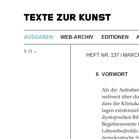
AUSGABEN
WEB-ARCHIV
EDITIONEN
S. 21 →
HEFT NR. 137 / MARC
6
VORWORT
Als die Aufnahm
weltweit über di
dass die Klimaka
lagen existenziel
dystopischen Bild
Begehrenswerte i
Lebensbe­drohlic
demokratische S