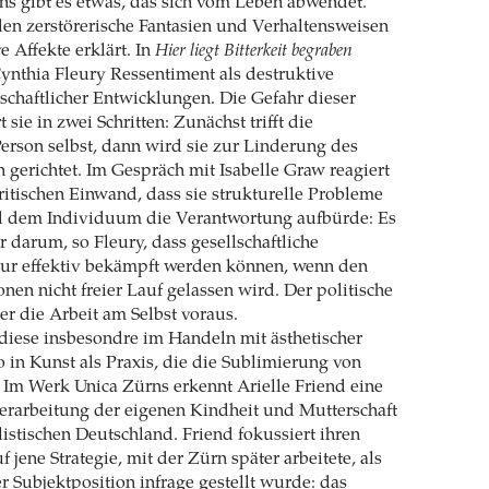
ns gibt es etwas, das sich vom Leben abwendet.
en zerstörerische Fantasien und Verhaltensweisen
e Affekte erklärt. In
Hier liegt Bitterkeit begraben
Cynthia Fleury Ressentiment als destruktive
lschaftlicher Entwicklungen. Die Gefahr dieser
 sie in zwei Schritten: Zunächst trifft die
erson selbst, dann wird sie zur Linderung des
 gerichtet. Im Gespräch mit Isabelle Graw reagiert
ritischen Einwand, dass sie strukturelle Probleme
d dem Individuum die Verantwortung aufbürde: Es
r darum, so Fleury, dass gesellschaftliche
nur effektiv bekämpft werden können, wenn den
nen nicht freier Lauf gelassen wird. Der politische
r die Arbeit am Selbst voraus.
 diese insbesondre im Handeln mit ästhetischer
o in Kunst als Praxis, die die Sublimierung von
 Im Werk Unica Zürns erkennt Arielle Friend eine
erarbeitung der eigenen Kindheit und Mutterschaft
listischen Deutschland. Friend fokussiert ihren
f jene Strategie, mit der Zürn später arbeitete, als
rer Subjektposition infrage gestellt wurde: das