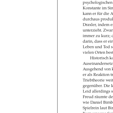
psychologischen
Konstante im Sin
kann er für die
durchaus produkt
Draxler, indem e
unterzieht. Zwar 
immer zu kurz; d
darin, dass er e
Leben und Tod s
vielen Orten bes
Historisch k
Auseinandersetz
Ausgehend von k
er als Reaktion t
Triebtheorie wei
gegenüber. Die I
Leid allerdings 
Freud räumte der
wie Daniel Birn
Spielrein laut B