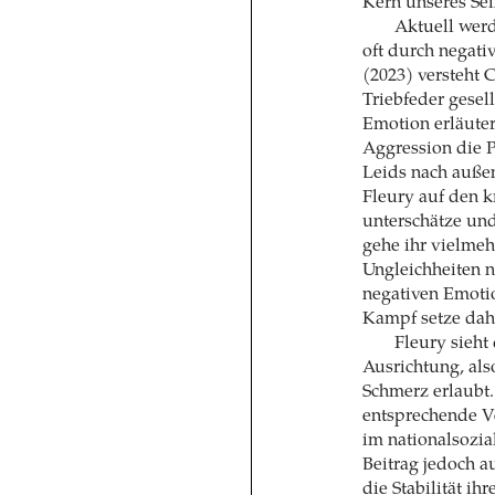
Kern unseres Sei
Aktuell werd
oft durch negativ
(2023) versteht 
Triebfeder gesel
Emotion erläutert
Aggression die P
Leids nach außen
Fleury auf den k
unterschätze un
gehe ihr vielmeh
Ungleichheiten 
negativen Emotio
Kampf setze dahe
Fleury sieht
Ausrichtung, als
Schmerz erlaubt.
entsprechende V
im nationalsozia
Beitrag jedoch au
die Stabilität ih