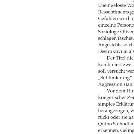
Uneingelöste Wo
Ressentiments ge
Gefühlen wird in
einzelne Personen
Soziologe Oliver
schlagen faschis
Angesichts solc
Destruktivität a
Der Titel di
kombiniert zwei 
soll versucht we
„Sublimierung“ w
Aggression statt
Vor dem Hint
kriegerischer Ze
simples Erklärun
herangezogen, we
rückt oder sie g
Quinn Slobodian
erkennen. Geling