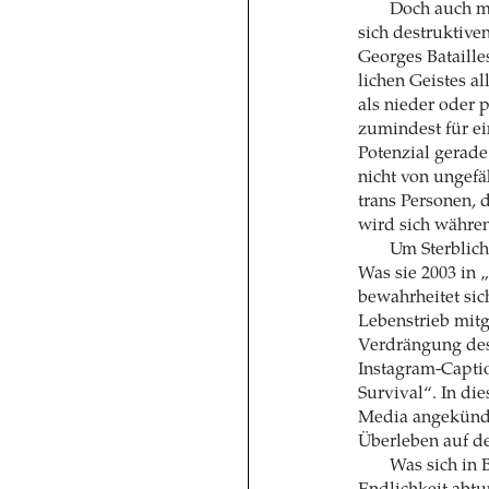
Doch auch mi
sich destruktive
Georges Bataille
lichen Geistes a
als nieder oder 
zumin­dest für e
Potenzial gerade
nicht von ungefä
trans Personen, d
wird sich währen
Um Sterblich
Was sie 2003 in „
bewahrheitet sic
Lebenstrieb mitge
Verdrängung des 
Instagram-Capti
Survival“. In die
Media angekündig
Überleben auf d
Was sich in 