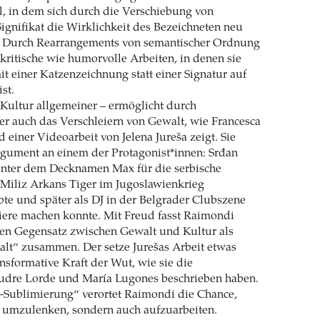
l, in dem sich durch die Verschiebung von
Signifikat die Wirklichkeit des Bezeichneten neu
. Durch Rearrangements von semantischer Ordnung
 kritische wie humorvolle Arbeiten, in denen sie
it einer Katzenzeichnung statt einer Signatur auf
st.
Kultur allgemeiner – ermöglicht durch
r auch das Verschleiern von Gewalt, wie Francesca
einer Videoarbeit von Jelena Jureša zeigt. Sie
rgument an einem der Protagonist*innen: Srđan
unter dem Decknamen Max für die serbische
 Miliz Arkans Tiger im Jugoslawienkrieg
te und später als DJ in der Belgrader Clubszene
iere machen konnte. Mit Freud fasst Raimondi
ren Gegensatz zwischen Gewalt und Kultur als
alt“ zusammen. Der setze Jurešas Arbeit etwas
ansformative Kraft der Wut, wie sie die
udre Lorde und María Lugones beschrieben haben.
n-Sublimierung“ verortet Raimondi die Chance,
r umzulenken, sondern auch aufzuarbeiten.