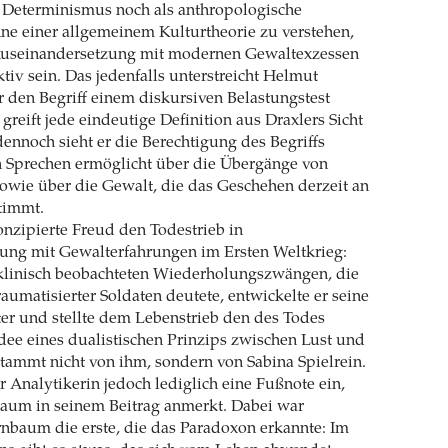
 Determinismus noch als anthropologische
ne einer allgemeinem Kulturtheorie zu verstehen,
 Auseinandersetzung mit modernen Gewaltexzessen
iv sein. Das jedenfalls unterstreicht Helmut
r den Begriff einem diskursiven Belastungstest
greift jede eindeutige Definition aus Draxlers Sicht
ennoch sieht er die Berechtigung des Begriffs
in Sprechen ermöglicht über die Übergänge von
owie über die Gewalt, die das Geschehen derzeit an
timmt.
onzipierte Freud den Todestrieb in
ung mit Gewalterfahrungen im Ersten Weltkrieg:
linisch beobachteten Wiederholungszwängen, die
raumatisierter Soldaten ­deutete, entwickelte er seine
ter und stellte dem Lebenstrieb den des Todes
dee eines dualistischen Prinzips zwischen Lust und
stammt nicht von ihm, sondern von Sabina Spielrein.
 Analytikerin jedoch lediglich eine Fußnote ein,
baum in seinem Beitrag anmerkt. Dabei war
irnbaum die erste, die das Paradoxon erkannte: Im