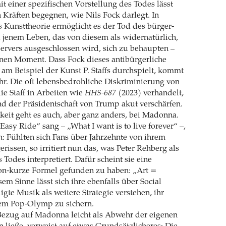
t einer spezifischen ­Vorstellung des Todes lässt
n Kräften begegnen, wie Nils Fock darlegt. In
s Kunsttheorie ermöglicht es der Tod des bürger­
ll jenem Leben, das von diesem als widernatürlich,
pervers aus­geschlossen wird, sich zu behaupten –
inen Moment. Dass Fock dieses antibürger­liche
 am Beispiel der Kunst P. Staffs durchspielt, kommt
hr. Die oft lebensbedrohliche Diskriminierung von
ie Staff in Arbeiten wie
HHS-687
(2023) verhandelt,
d der Präsidentschaft von Trump akut verschärfen.
keit geht es auch, aber ganz anders, bei Madonna.
Easy Ride“ sang – „What I want is to live forever“ –,
h: Fühlten sich Fans über Jahrzehnte von ihrem
rissen, so irritiert nun das, was Peter Rehberg als
Todes interpretiert. Dafür scheint sie eine
on-kurze Formel gefunden zu haben: „Art =
sem Sinne lässt sich ihre ebenfalls über Social
te Musik als ­weitere Strategie verstehen, ihr
em Pop-Olymp zu sichern.
Bezug auf Madonna leicht als Abwehr der eigenen